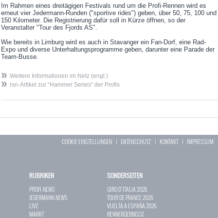
Im Rahmen eines dreitägigen Festivals rund um die Profi-Rennen wird es
erneut vier Jedermann-Runden ("sportive rides") geben, über 50, 75, 100 und
150 Kilometer. Die Registrierung dafür soll in Kürze öffnen, so der
Veranstalter "Tour des Fjords AS".
Wie bereits in Limburg wird es auch in Stavanger ein Fan-Dorf, eine Rad-
Expo und diverse Unterhaltungsprogramme geben, darunter eine Parade der
Team-Busse.
Weitere Informationen im Netz (engl.)
rsn-Artikel zur “Hammer Series“ der Profis
COOKIE EINSTELLUNGEN
|
DATENSCHUTZ
|
KONTAKT
|
IMPRESSUM
RUBRIKEN
SONDERSEITEN
PROFI-NEWS
GIRO D`ITALIA 2026
JEDERMANN-NEWS
TOUR DE FRANCE 2026
LIVE
VUELTA A ESPAÑA 2026
MARKT
RENNERGEBNISSE