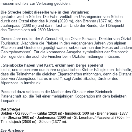
müssen sich bis zur Verlosung gedulden.
Die Strecke bleibt dieselbe wie in den Vorjahren;
gestartet wird in Sölden. Die Fahrt verläuft im Uhrzeigersinn von Sölden
durch das Ötztal über das Kühtai (2020 m), den Brenner (1377 m), den
Jaufenpass (2090 m) und dann, fast am Ende der Runde, der Höhepunkt:
das Timmelsjoch mit 2509 Metern.
Dieses Jahr neu ist der Außenauftritt, so Oliver Schwarz, Direktor von Ötztal
Tourismus: „Nachdem die Plakate in den vergangenen Jahren von alpinen
Pflanzen und Gesteinen geprägt waren, setzen wir nun den Fokus auf andere
Gebirgsbewohner“. Für die kommende Ausgabe symbolisiert der Steinbock
die Tugenden, die auch die Finisher beim Ötztaler mitbringen müssen.
„Steinböcke haben viel Kraft, erklimmen Berge spielend
leicht, und imponieren durch ihre unglaublichen Kletter-Fähigkeiten. Ich hoffe
dass die Teilnehmer die gleichen Eigenschaften mitbringen, denn die Distanz
über vier Alpenpässe hat es in sich“, sagt André Stadler, Direktor des
Alpenzoos in Innsbruck.
Passend dazu schlossen die Macher des Ötztaler eine Steinbock-
Patenschaft ab, die Teil einer mehrjährigen Kooperation mit dem beliebten
Tierpark ist.
Die Strecke
Sölden - Ötz (800 m) - Kühtai (2020 m) - Innsbruck (600 m) - Brennerpass (1377
m) - Sterzing (960 m) - Jaufenpass (2090 m) - St. Leonhard/ Passeiertal (700 m) -
Timmelsjoch (2509 m) - Sölden (1377 m).
Die Anstiege