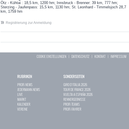
Ötz - Kühtai : 18,5 km, 1200 hm; Innsbruck - Brenner: 39 km, 777 hm;
Sterzing - Jaufenpass: 15,5 km, 1130 hm; St. Leonhard - Timmelsjoch 28,7
km, 1759 hm
Registrierung zur Anmeldung
COOKIE EINSTELLUNGEN
|
DATENSCHUTZ
|
KONTAKT
|
IMPRESSUM
RUBRIKEN
SONDERSEITEN
PROFI-NEWS
GIRO D`ITALIA 2026
JEDERMANN-NEWS
TOUR DE FRANCE 2026
LIVE
VUELTA A ESPAÑA 2026
MARKT
RENNERGEBNISSE
KALENDER
PROFI-TEAMS
VEREINE
PROFI-FAHRER