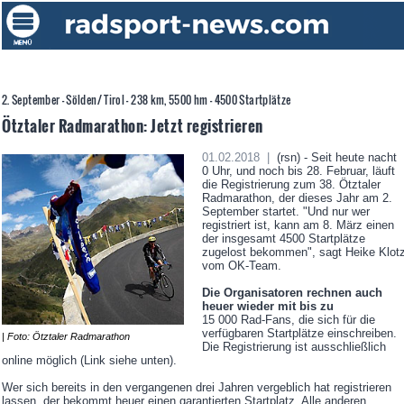
2. September - Sölden/ Tirol - 238 km, 5500 hm - 4500 Startplätze
Ötztaler Radmarathon: Jetzt registrieren
01.02.2018 |
(rsn) - Seit heute nacht
0 Uhr, und noch bis 28. Februar, läuft
die Registrierung zum 38. Ötztaler
Radmarathon, der dieses Jahr am 2.
September startet. "Und nur wer
registriert ist, kann am 8. März einen
der insgesamt 4500 Startplätze
zugelost bekommen", sagt Heike Klot
vom OK-Team.
Die Organisatoren rechnen auch
heuer wieder mit bis zu
15 000 Rad-Fans, die sich für die
verfügbaren Startplätze einschreiben.
| Foto: Ötztaler Radmarathon
Die Registrierung ist ausschließlich
online möglich (Link siehe unten).
Wer sich bereits in den vergangenen drei Jahren vergeblich hat registrieren
lassen, der bekommt heuer einen garantierten Startplatz. Alle anderen