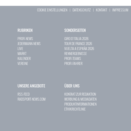
COOKIE EINSTELLUNGEN
|
DATENSCHUTZ
|
KONTAKT
|
IMPRESSUM
RUBRIKEN
SONDERSEITEN
PROFI-NEWS
GIRO D`ITALIA 2026
JEDERMANN-NEWS
TOUR DE FRANCE 2026
LIVE
VUELTA A ESPAÑA 2026
MARKT
RENNERGEBNISSE
KALENDER
PROFI-TEAMS
VEREINE
PROFI-FAHRER
UNSERE ANGEBOTE
ÜBER UNS
RSS-FEED
KONTAKT ZUR REDAKTION
RADSPORT-NEWS.COM
WERBUNG & MEDIADATEN
PRODUKTINFORMATIONEN
ETHIKRICHTLINIE