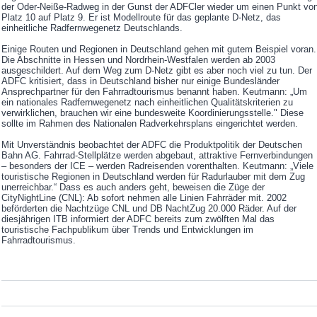
der Oder-Neiße-Radweg in der Gunst der ADFCler wieder um einen Punkt vo
Platz 10 auf Platz 9. Er ist Modellroute für das geplante D-Netz, das
einheitliche Radfernwegenetz Deutschlands.
Einige Routen und Regionen in Deutschland gehen mit gutem Beispiel voran.
Die Abschnitte in Hessen und Nordrhein-Westfalen werden ab 2003
ausgeschildert. Auf dem Weg zum D-Netz gibt es aber noch viel zu tun. Der
ADFC kritisiert, dass in Deutschland bisher nur einige Bundesländer
Ansprechpartner für den Fahrradtourismus benannt haben. Keutmann: „Um
ein nationales Radfernwegenetz nach einheitlichen Qualitätskriterien zu
verwirklichen, brauchen wir eine bundesweite Koordinierungsstelle." Diese
sollte im Rahmen des Nationalen Radverkehrsplans eingerichtet werden.
Mit Unverständnis beobachtet der ADFC die Produktpolitik der Deutschen
Bahn AG. Fahrrad-Stellplätze werden abgebaut, attraktive Fernverbindungen
– besonders der ICE – werden Radreisenden vorenthalten. Keutmann: „Viele
touristische Regionen in Deutschland werden für Radurlauber mit dem Zug
unerreichbar.“ Dass es auch anders geht, beweisen die Züge der
CityNightLine (CNL): Ab sofort nehmen alle Linien Fahrräder mit. 2002
beförderten die Nachtzüge CNL und DB NachtZug 20.000 Räder. Auf der
diesjährigen ITB informiert der ADFC bereits zum zwölften Mal das
touristische Fachpublikum über Trends und Entwicklungen im
Fahrradtourismus.