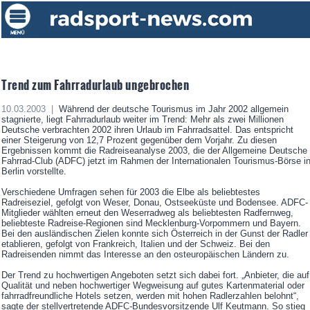
Trend zum Fahrradurlaub ungebrochen
10.03.2003 |
Während der deutsche Tourismus im Jahr 2002 allgemein
stagnierte, liegt Fahrradurlaub weiter im Trend: Mehr als zwei Millionen
Deutsche verbrachten 2002 ihren Urlaub im Fahrradsattel. Das entspricht
einer Steigerung von 12,7 Prozent gegenüber dem Vorjahr. Zu diesen
Ergebnissen kommt die Radreiseanalyse 2003, die der Allgemeine Deutsche
Fahrrad-Club (ADFC) jetzt im Rahmen der Internationalen Tourismus-Börse i
Berlin vorstellte.
Verschiedene Umfragen sehen für 2003 die Elbe als beliebtestes
Radreiseziel, gefolgt von Weser, Donau, Ostseeküste und Bodensee. ADFC-
Mitglieder wählten erneut den Weserradweg als beliebtesten Radfernweg,
beliebteste Radreise-Regionen sind Mecklenburg-Vorpommern und Bayern.
Bei den ausländischen Zielen konnte sich Österreich in der Gunst der Radler
etablieren, gefolgt von Frankreich, Italien und der Schweiz. Bei den
Radreisenden nimmt das Interesse an den osteuropäischen Ländern zu.
Der Trend zu hochwertigen Angeboten setzt sich dabei fort. „Anbieter, die auf
Qualität und neben hochwertiger Wegweisung auf gutes Kartenmaterial oder
fahrradfreundliche Hotels setzen, werden mit hohen Radlerzahlen belohnt“,
sagte der stellvertretende ADFC-Bundesvorsitzende Ulf Keutmann. So stieg