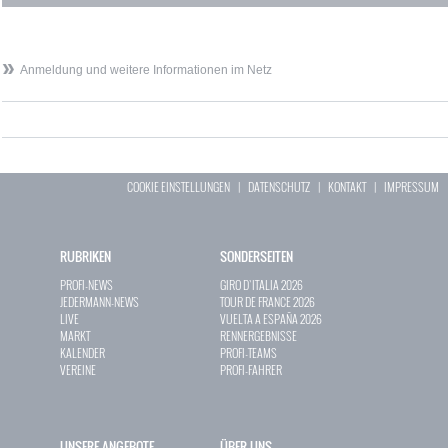
Anmeldung und weitere Informationen im Netz
COOKIE EINSTELLUNGEN
|
DATENSCHUTZ
|
KONTAKT
|
IMPRESSUM
RUBRIKEN
SONDERSEITEN
PROFI-NEWS
GIRO D`ITALIA 2026
JEDERMANN-NEWS
TOUR DE FRANCE 2026
LIVE
VUELTA A ESPAÑA 2026
MARKT
RENNERGEBNISSE
KALENDER
PROFI-TEAMS
VEREINE
PROFI-FAHRER
UNSERE ANGEBOTE
ÜBER UNS