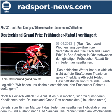
29./ 30. Juni - Bad Saulgau/ Oberschwaben - Jedermann-Zeitfahren
Deutschland Grand Prix: Frühbucher-Rabatt verlängert
06.04.2013 |
(Ra) - Noch zwei
Wochen lang gewähren die
Veranstalter des "Deutschland Grand
Prix" in Bad Saulgau in Oberschwaben
den günstigen Frühbucher-Rabatt für
ihr Jedermann-Zeitfahren.
„Das schlechte Wetter hat nun wirklich
nicht auf die Straße zum Trainieren
gelockt“, erklärte Albrecht Röder,
| Foto: deutschland-grand-prix.de
Geschäftsführer von "Freunde Event-
Logistik": "Wir haben uns deshalb entschieden, den Frühbucher-Rabatt zu
verlängern."
Noch bis einschließlich 19. April ist es nun möglich, sich zu günstigeren
Konditionen beim Deutschland Grand Prix anzumelden (Link siehe unten).
Bereits zum fünften Mal zieht das Jedermann-Zeitfahren Hobbyfahrer aus
dem In- und Ausland nach Bad Saulgau. Die Rennen finden am Wochenende