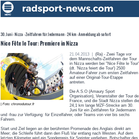
30. Juni - Nizza - Zeitfahren für Jedermann - 24 km - Anmeldung ab sofort
Nice Fête le Tour: Premiere in Nizza
21.04.2013 |
(Ra) - Zwei Tage vor
dem Mannschafts-Zeitfahren der Tour
in Nizza werden bei "Nice Fête le Tour
(dt. 'Nizza feiert die Tour') 2500
Amateur-Fahrer zum ersten Zeitfahren
auf einer Original-Tour-Etappe
antreten.
Die A.S.O (Amaury Sport
Organisation), Veranstalter der Tour de
France, und die Stadt Nizza stellen di
| Foto: chronodutour.fr
24,1 km lange MZF-Strecke am 30.
Juni für ein Zeitfahren für Jedermann
und -frau zur Verfügung: für Einzelfahrer, oder Teams von vier bis sechs
Fahrern.
Start und Ziel liegen an der berühmten Promenade des Anglais direkt am
Meer; die Schleife führt dann den Fluß Var entlang nach Westen. Auf dem
letzten Kilometer wird ein Sonderpreis für Sprinter verliehen. Botschafter des