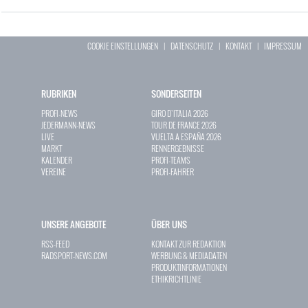
COOKIE EINSTELLUNGEN
|
DATENSCHUTZ
|
KONTAKT
|
IMPRESSUM
RUBRIKEN
SONDERSEITEN
PROFI-NEWS
GIRO D`ITALIA 2026
JEDERMANN-NEWS
TOUR DE FRANCE 2026
LIVE
VUELTA A ESPAÑA 2026
MARKT
RENNERGEBNISSE
KALENDER
PROFI-TEAMS
VEREINE
PROFI-FAHRER
UNSERE ANGEBOTE
ÜBER UNS
RSS-FEED
KONTAKT ZUR REDAKTION
RADSPORT-NEWS.COM
WERBUNG & MEDIADATEN
PRODUKTINFORMATIONEN
ETHIKRICHTLINIE