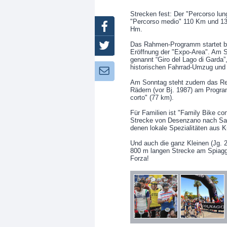
Strecken fest: Der "Percorso lun
"Percorso medio" 110 Km und 13
Facebook
Hm.
Das Rahmen-Programm startet ber
Twitter
Eröffnung der "Expo-Area". Am S
genannt “Giro del Lago di Garda”
historischen Fahrrad-Umzug und 
Newsletter:
Am Sonntag steht zudem das Ret
Rädern (vor Bj. 1987) am Progra
corto" (77 km).
Für Familien ist "Family Bike co
Strecke von Desenzano nach San
denen lokale Spezialitäten aus 
Und auch die ganz Kleinen (Jg. 
800 m langen Strecke am Spiaggi
Forza!