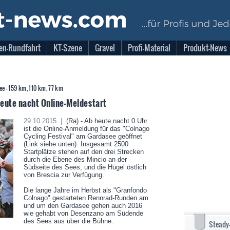
en-Rundfahrt
KT-Szene
Gravel
Profi-Material
Produkt-News
ee - 159 km, 110 km, 77 km
Heute nacht Online-Meldestart
29.10.2015 |
(Ra) - Ab heute nacht 0 Uhr
ist die Online-Anmeldung für das "Colnago
Cycling Festival" am Gardasee geöffnet
(Link siehe unten). Insgesamt 2500
Startplätze stehen auf den drei Strecken
durch die Ebene des Mincio an der
Südseite des Sees, und die Hügel östlich
von Brescia zur Verfügung.
Die lange Jahre im Herbst als "Granfondo
Colnago" gestarteten Rennrad-Runden am
und um den Gardasee gehen auch 2016
wie gehabt von Desenzano am Südende
des Sees aus über die Bühne.
Steady