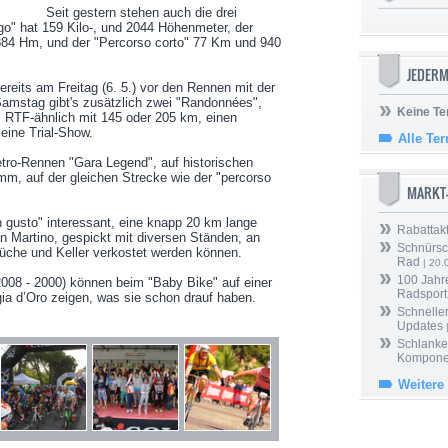
Seit gestern stehen auch die drei
go" hat 159 Kilo-, und 2044 Höhenmeter, der
84 Hm, und der "Percorso corto" 77 Km und 940
JEDERM
eits am Freitag (6. 5.) vor den Rennen mit der
amstag gibt's zusätzlich zwei "Randonnées",
Keine Te
, RTF-ähnlich mit 145 oder 205 km, einen
eine Trial-Show.
Alle Te
ro-Rennen "Gara Legend", auf historischen
mm, auf der gleichen Strecke wie der "percorso
MARKT
n gusto" interessant, eine knapp 20 km lange
Rabattak
 Martino, gespickt mit diversen Ständen, an
Schnürsc
Küche und Keller verkostet werden können.
Rad
| 20.
100 Jahr
2008 - 2000) können beim "Baby Bike" auf einer
Radsport
a d’Oro zeigen, was sie schon drauf haben.
Schneller
Updates
Schlanker
Kompone
Weitere