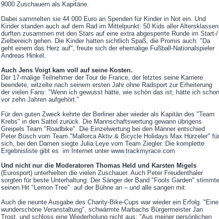
9000 Zuschauern als Kapitäne.
Dabei sammelten sie 44 000 Euro an Spenden für Kinder in Not ein. Und
Kinder standen auch auf dem Rad im Mittelpunkt: 50 Kids aller Altersklassen
durften zusammen mit den Stars auf eine extra abgesperrte Runde im Start-/
Zielbereich gehen. Die Kinder hatten sichtlich Spaß, die Promis auch: "Da
geht einem das Herz auf", freute sich der ehemalige Fußball-Nationalspieler
Andreas Hinkel.
Auch Jens Voigt kam voll auf seine Kosten.
Der 17-malige Teilnehmer der Tour de France, der letztes seine Karriere
beendete, witzelte nach seinem ersten Jahr ohne Radsport zur Erheiterung
der vielen Fans: "Wenn ich gewusst hätte, wie schön das ist, hätte ich scho
vor zehn Jahren aufgehört."
Für den guten Zweck kehrte der Berliner aber wieder als Kapitän des "Team
Krebs" in den Sattel zurück. Die Mannschaftswertung gewann übrigens
Greipels Team "Roadbike". Die Einzelwertung bei den Männer entschied
Peter Büsch vom Team "Mallorca Aktiv & Bicycle Holidays Max Hürzeler" fü
sich, bei den Damen siegte Julia Leye vom Team Ziegler. Die komplette
Ergebnisliste gibt es im Internet unter www.trackmyrace.com
Und nicht nur die Moderatoren Thomas Held und Karsten Migels
(Eurosport) unterhielten die vielen Zuschauer. Auch Peter Freudenthaler
sorgten für beste Unterhaltung: Der Sänger der Band "Fools Garden" stimmt
seinen Hit "Lemon Tree" auf der Bühne an – und alle sangen mit.
Auch die neunte Ausgabe des Charity-Bike-Cups war wieder ein Erfolg. "Eine
wunderschöne Veranstaltung", schwärmte Marbachs Bürgermeister Jan
Trost, und schloss eine Wiederholung nicht aus: "Aus meiner persönlichen