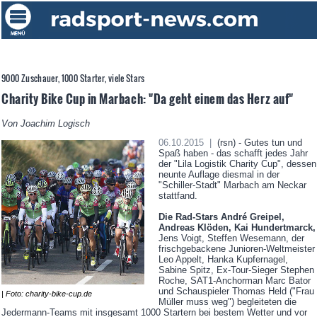
9000 Zuschauer, 1000 Starter, viele Stars
Charity Bike Cup in Marbach: "Da geht einem das Herz auf"
Von Joachim Logisch
06.10.2015 |
(rsn) - Gutes tun und
Spaß haben - das schafft jedes Jahr
der "Lila Logistik Charity Cup", dessen
neunte Auflage diesmal in der
"Schiller-Stadt" Marbach am Neckar
stattfand.
Die Rad-Stars André Greipel,
Andreas Klöden, Kai Hundertmarck,
Jens Voigt, Steffen Wesemann, der
frischgebackene Junioren-Weltmeister
Leo Appelt, Hanka Kupfernagel,
Sabine Spitz, Ex-Tour-Sieger Stephen
Roche, SAT1-Anchorman Marc Bator
und Schauspieler Thomas Held ("Frau
| Foto: charity-bike-cup.de
Müller muss weg") begleiteten die
Jedermann-Teams mit insgesamt 1000 Startern bei bestem Wetter und vor