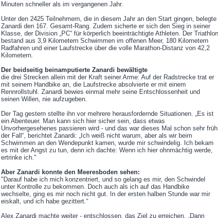
Minuten schneller als im vergangenen Jahr.
Unter den 2425 Teilnehmern, die in diesem Jahr an den Start gingen, belegte
Zanardi den 167. Gesamt-Rang. Zudem sicherte er sich den Sieg in seiner
Klasse, der Division „PC“ für körperlich beeinträchtigte Athleten. Der Triathlo
bestand aus 3,9 Kilometern Schwimmen im offenen Meer, 180 Kilometern
Radfahren und einer Laufstrecke über die volle Marathon-Distanz von 42,2
Kilometern.
Der beidseitig beinamputierte Zanardi bewältigte
die drei Strecken allein mit der Kraft seiner Arme: Auf der Radstrecke trat er
mit seinem Handbike an, die Laufstrecke absolvierte er mit einem
Rennrollstuhl. Zanardi bewies einmal mehr seine Entschlossenheit und
seinen Willen, nie aufzugeben.
Der Tag gestern stellte ihn vor mehrere herausfordernde Situationen. „Es ist
ein Abenteuer. Man kann sich hier sicher sein, dass etwas
Unvorhergesehenes passieren wird - und das war dieses Mal schon sehr früh
der Fall“, berichtet Zanardi: „Ich weiß nicht warum, aber als wir beim
Schwimmen an den Wendepunkt kamen, wurde mir schwindelig. Ich bekam
es mit der Angst zu tun, denn ich dachte: Wenn ich hier ohnmächtig werde,
ertrinke ich."
Aber Zanardi konnte den Meeresboden sehen:
"Darauf habe ich mich konzentriert, und so gelang es mir, den Schwindel
unter Kontrolle zu bekommen. Doch auch als ich auf das Handbike
wechselte, ging es mir noch nicht gut. In der ersten halben Stunde war mir
eiskalt, und ich habe gezittert.“
Alex Zanardi machte weiter - entschlossen, das Ziel zu erreichen. „Dann