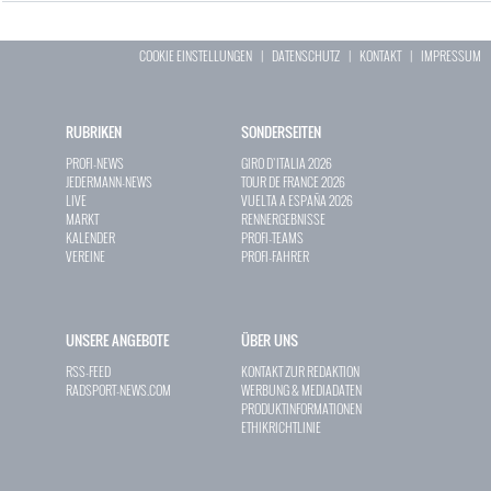
COOKIE EINSTELLUNGEN
|
DATENSCHUTZ
|
KONTAKT
|
IMPRESSUM
RUBRIKEN
SONDERSEITEN
PROFI-NEWS
GIRO D`ITALIA 2026
JEDERMANN-NEWS
TOUR DE FRANCE 2026
LIVE
VUELTA A ESPAÑA 2026
MARKT
RENNERGEBNISSE
KALENDER
PROFI-TEAMS
VEREINE
PROFI-FAHRER
UNSERE ANGEBOTE
ÜBER UNS
RSS-FEED
KONTAKT ZUR REDAKTION
RADSPORT-NEWS.COM
WERBUNG & MEDIADATEN
PRODUKTINFORMATIONEN
ETHIKRICHTLINIE