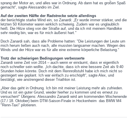
sprang der Motor an, und alles war in Ordnung. Ab dann hat es großen Spaß
gemacht“, sagte Alessandro im Ziel.
Auf der zweiten Hälfte der Radstrecke setzte allerdings
der berüchtigte starke Wind ein, so Zanardi: „Er wurde immer stärker, und die
letzten 50 Kilometer waren wirklich schwierig. Zudem war es unglaublich
heiß. Die Hitze stieg von der Straße auf, und da ich mit meinem Handbike
sehr niedrig bin, war es für mich äußerst hart."
Doch Zanardi sah, dass alle Probleme hatten: "Die Leistungen der Leute um
mich herum ließen auch nach, alle mussten langsamer machen. Wegen des
Winds und der Hitze war es für alle eine extreme körperliche Belastung.“
Trotz der schwierigen Bedingungen verbesserte
Zanardi seine Zeit von 2014 – auch wenn er einräumt, dass er eigentlich
noch schneller sein wollte. „Ich dachte, dass ich eine bessere Zeit als 9:40
Stunden holen könnte. Doch mit dem Rennrollstuhl habe ich mich nicht so
gesteigert wie geplant. Ich war einfach zu erschöpft“, sagte Alex, und
bestätigt, wie anstrengend dieser Triathlon ist.
„Aber das geht in Ordnung. Ich bin mit meiner Leistung mehr als zufrieden.
Und es ist ein guter Grund, wieder hierher zu kommen und es erneut zu
versuchen!“ Übrigens: Alessandro Zanardi wird am kommenden Wochenende
(17./ 18. Oktober) beim DTM-Saison-Finale in Hockenheim das BMW M4
"Renn-Taxi" pilotieren.