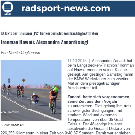
10. Oktober - Division „PC“ für körperlich beeinträchtigte Athleten
Ironman Hawaii: Alessandro Zanardi siegt
Von Danilo Coglianese
11.10.2015 |
Alessandro Zanardi hat
beim Langstrecken-Triathlon "Ironman
auf Hawaii erneut in seiner Klasse
gesiegt. Am gestrigen Samstag nahm
der BMW-Werksfahrer zum zweiten
Mal an dem prestigeträchtigen
Ausdauertest teil.
Zanardi hatte sich vorgenommen,
seine Zeit aus dem Vorjahr
zu unterbieten. Dies gelang ihm trotz
schwierigster Bedingungen, mit
starkem Wind und extremen
Temperaturen von über 35 Grad
Celsius. Der 48-jährige Italiener
| Foto: BMW AG
absolvierte die Gesamt-Distanz von
226,255 Kilometern in einer Zeit von 9:40:37 Stunden. Damit war er sieben