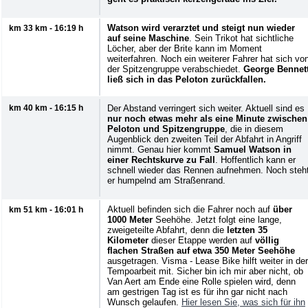
Watson wird verarztet und steigt nun wieder
km 33 km - 16:19 h
auf seine Maschine
. Sein Trikot hat sichtliche
Löcher, aber der Brite kann im Moment
weiterfahren. Noch ein weiterer Fahrer hat sich vo
der Spitzengruppe verabschiedet.
George Bennet
ließ sich in das Peloton zurückfallen.
km 40 km - 16:15 h
Der Abstand verringert sich weiter. Aktuell sind es
nur noch etwas mehr als eine Minute zwischen
Peloton und Spitzengruppe
, die in diesem
Augenblick den zweiten Teil der Abfahrt in Angriff
nimmt. Genau hier kommt
Samuel Watson in
einer Rechtskurve zu Fall
. Hoffentlich kann er
schnell wieder das Rennen aufnehmen. Noch steh
er humpelnd am Straßenrand.
Aktuell befinden sich die Fahrer noch auf
über
km 51 km - 16:01 h
1000 Meter
Seehöhe. Jetzt folgt eine lange,
zweigeteilte Abfahrt, denn die
letzten 35
Kilometer
dieser Etappe werden auf
völlig
flachen Straßen auf etwa 350 Meter Seehöhe
ausgetragen. Visma - Lease Bike hilft weiter in der
Tempoarbeit mit. Sicher bin ich mir aber nicht, ob
Van Aert am Ende eine Rolle spielen wird, denn
am gestrigen Tag ist es für ihn gar nicht nach
Wunsch gelaufen.
Hier lesen Sie, was sich für ihn