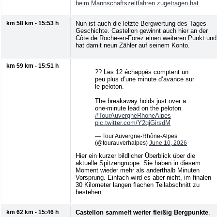
beim Mannschaftszeitfahren zugetragen hat.
km 58 km - 15:53 h
Nun ist auch die letzte Bergwertung des Tages
Geschichte. Castellon gewinnt auch hier an der
Côte de Roche-en-Forez einen weiteren Punkt und
hat damit neun Zähler auf seinem Konto.
km 59 km - 15:51 h
?? Les 12 échappés comptent un
peu plus d’une minute d’avance sur
le peloton.
The breakaway holds just over a
one-minute lead on the peloton.
#TourAuvergneRhoneAlpes
pic.twitter.com/Y2qjGirsdM
— Tour Auvergne-Rhône-Alpes
(@tourauverhalpes)
June 10, 2026
Hier ein kurzer bildlicher Überblick über die
aktuelle Spitzengruppe. Sie haben in diesem
Moment wieder mehr als anderthalb Minuten
Vorsprung. Einfach wird es aber nicht, im finalen
30 Kilometer langen flachen Teilabschnitt zu
bestehen.
km 62 km - 15:46 h
Castellon sammelt weiter fleißig Bergpunkte
.