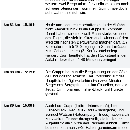
weitere zwei Bergpunkte. Jetzt gibt es kaum noch
schwere Steigungen, womit ein Sprintfinale doch
sehr wahrscheinlich wird.
km 81 km - 15:19 h
Houle und Leemreize schaffen es in der Abfahrt
nicht wieder zurück in die Gruppe zu kommen.
Damit haben wir eine zwölf Mann starke Gruppe
des Tages, die sich in Kürze auch wieder auf den
Weg zur nächsten Bergwertung machen darf. 3,7
Kilometer mit 5,5 % Steigung im Schnitt müssen
zum Col des Limites (3. Kat.) zurückgelegt
werden. Das Hauptfeld hat den Rückstand in der
Abfahrt derweil auf 1:40 Minuten verringert.
Die Gruppe hat nun die Bergwertung an der Côte
km 88 km - 15:15 h
de Chougoirand erreicht. Der Vorsprung auf das
Hauptfeld beträgt weiterhin etwa zwei Minuten.
Sieger des Bergsprints ist Jan Castellon, der vor
Jegat, Simmons und Fisher-Black fünf Punkte
gewinnt.
km 89 km - 15:09 h
Auch Lars Craps (Lotto - Intermarché), Finn
Fisher-Black (Red Bull - Bora - hansgrohe) und
Samuel Watson (Netcompany - Ineos) haben sich
zur zweiten Gruppe dazugesellt, die in diesem
Augenblick die Spitze des Rennens einholt. Damit
befinden sich nun zwölf Fahrer gemeinsam in der