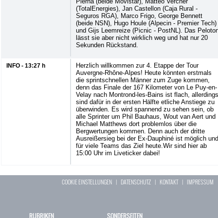
Pierna (beide Movistar), Matteo Vercher
(TotalEnergies), Jan Castellon (Caja Rural -
Seguros RGA), Marco Frigo, George Bennett
(beide NSN), Hugo Houle (Alpecin - Premier Tech)
und Gijs Leemreize (Picnic - PostNL). Das Peloto
lässt sie aber nicht wirklich weg und hat nur 20
Sekunden Rückstand.
Herzlich willkommen zur 4. Etappe der Tour
INFO - 13:27 h
Auvergne-Rhône-Alpes! Heute könnten erstmals
die sprintschnellen Männer zum Zuge kommen,
denn das Finale der 167 Kilometer von Le Puy-en-
Velay nach Montrond-les-Bains ist flach, allerding
sind dafür in der ersten Hälfte etliche Anstiege zu
überwinden. Es wird spannend zu sehen sein, ob
alle Sprinter um Phil Bauhaus, Wout van Aert und
Michael Matthews dort problemlos über die
Bergwertungen kommen. Denn auch der dritte
Ausreißersieg bei der Ex-Dauphiné ist möglich un
für viele Teams das Ziel heute.Wir sind hier ab
15:00 Uhr im Liveticker dabei!
COOKIE EINSTELLUNGEN
|
DATENSCHUTZ
|
KONTAKT
|
IMPRESSUM
RUBRIKEN
SONDERSEITEN