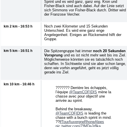
Sprint und es wird ganz, ganz eng. Kron und
Fisher-Black sind auch dabei. Auf der Linie setzt
sich Simmons vor Fisher-Black durch. Dritter wird
der Franzose Vercher.
Noch zwei Kilometer und 15 Sekunden
km 2 km - 16:53 h
Unterschied. Es wird eine ganz enge
Angelegenheit. Einiges an Rückenwind hilft der
Gruppe.
km 5 km - 16:51 h
Die Spitzengruppe hat immer
noch 20 Sekunden
Vorsprung
und es ist nicht mehr weit bis ins Ziel.
Möglicherweise könnten sie es tatsächlich noch
schaffen. In Sichtweite sind sie aber schon lange,
denn wie vorhin angeführt, geht es jetzt völlig
gerade ins Ziel.
km 10 km - 16:46 h
??????? Derrière les échappés,
l’équipe
@TeamCOFIDIS
mène la
chasse avec pour objectif une
arrivée au sprint.
Behind the breakaway,
@TeamCOFIDIS
is leading the
chase with a bunch sprint in mind.
??
#TourAuvergneRhoneAlpes
pic.twitter.com/ZfMDaJr8ka