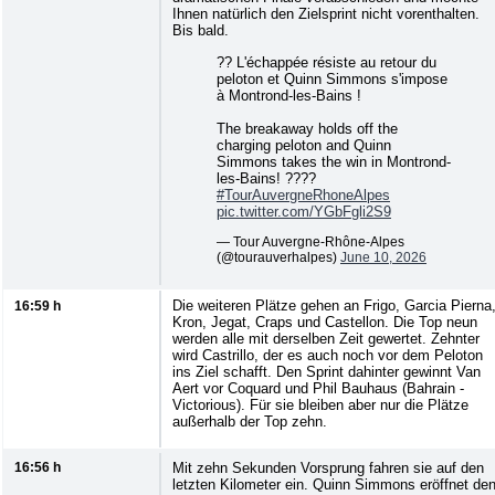
Ihnen natürlich den Zielsprint nicht vorenthalten.
Bis bald.
?? L'échappée résiste au retour du
peloton et Quinn Simmons s'impose
à Montrond-les-Bains !
The breakaway holds off the
charging peloton and Quinn
Simmons takes the win in Montrond-
les-Bains! ????
#TourAuvergneRhoneAlpes
pic.twitter.com/YGbFgli2S9
— Tour Auvergne-Rhône-Alpes
(@tourauverhalpes)
June 10, 2026
Die weiteren Plätze gehen an Frigo, Garcia Pierna
16:59 h
Kron, Jegat, Craps und Castellon. Die Top neun
werden alle mit derselben Zeit gewertet. Zehnter
wird Castrillo, der es auch noch vor dem Peloton
ins Ziel schafft. Den Sprint dahinter gewinnt Van
Aert vor Coquard und Phil Bauhaus (Bahrain -
Victorious). Für sie bleiben aber nur die Plätze
außerhalb der Top zehn.
16:56 h
Mit zehn Sekunden Vorsprung fahren sie auf den
letzten Kilometer ein. Quinn Simmons eröffnet de