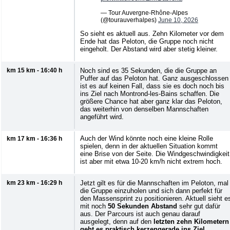
— Tour Auvergne-Rhône-Alpes
(@tourauverhalpes)
June 10, 2026
So sieht es aktuell aus. Zehn Kilometer vor dem
Ende hat das Peloton, die Gruppe noch nicht
eingeholt. Der Abstand wird aber stetig kleiner.
km 15 km - 16:40 h
Noch sind es 35 Sekunden, die die Gruppe an
Puffer auf das Peloton hat. Ganz ausgeschlossen
ist es auf keinen Fall, dass sie es doch noch bis
ins Ziel nach Montrond-les-Bains schaffen. Die
größere Chance hat aber ganz klar das Peloton,
das weiterhin von denselben Mannschaften
angeführt wird.
Auch der Wind könnte noch eine kleine Rolle
km 17 km - 16:36 h
spielen, denn in der aktuellen Situation kommt
eine Brise von der Seite. Die Windgeschwindigkeit
ist aber mit etwa 10-20 km/h nicht extrem hoch.
km 23 km - 16:29 h
Jetzt gilt es für die Mannschaften im Peloton, mal
die Gruppe einzuholen und sich dann perfekt für
den Massensprint zu positionieren. Aktuell sieht e
mit noch
50 Sekunden Abstand
sehr gut dafür
aus. Der Parcours ist auch genau darauf
ausgelegt, denn auf den
letzten zehn Kilometern
geht es praktisch kerzengerade ins Ziel.