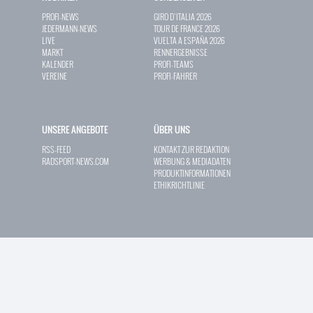
PROFI-NEWS
GIRO D`ITALIA 2026
JEDERMANN-NEWS
TOUR DE FRANCE 2026
LIVE
VUELTA A ESPAÑA 2026
MARKT
RENNERGEBNISSE
KALENDER
PROFI-TEAMS
VEREINE
PROFI-FAHRER
UNSERE ANGEBOTE
ÜBER UNS
RSS-FEED
KONTAKT ZUR REDAKTION
RADSPORT-NEWS.COM
WERBUNG & MEDIADATEN
PRODUKTINFORMATIONEN
ETHIKRICHTLINIE