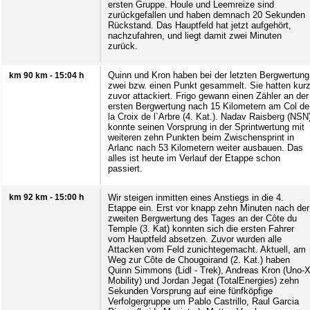
ersten Gruppe. Houle und Leemreize sind
zurückgefallen und haben demnach 20 Sekunden
Rückstand. Das Hauptfeld hat jetzt aufgehört,
nachzufahren, und liegt damit zwei Minuten
zurück.
Quinn und Kron haben bei der letzten Bergwertung
km 90 km - 15:04 h
zwei bzw. einen Punkt gesammelt. Sie hatten kur
zuvor attackiert. Frigo gewann einen Zähler an der
ersten Bergwertung nach 15 Kilometern am Col de
la Croix de l`Arbre (4. Kat.). Nadav Raisberg (NSN
konnte seinen Vorsprung in der Sprintwertung mit
weiteren zehn Punkten beim Zwischensprint in
Arlanc nach 53 Kilometern weiter ausbauen. Das
alles ist heute im Verlauf der Etappe schon
passiert.
km 92 km - 15:00 h
Wir steigen inmitten eines Anstiegs in die 4.
Etappe ein. Erst vor knapp zehn Minuten nach der
zweiten Bergwertung des Tages an der Côte du
Temple (3. Kat) konnten sich die ersten Fahrer
vom Hauptfeld absetzen. Zuvor wurden alle
Attacken vom Feld zunichtegemacht. Aktuell, am
Weg zur Côte de Chougoirand (2. Kat.) haben
Quinn Simmons (Lidl - Trek), Andreas Kron (Uno-
Mobility) und Jordan Jegat (TotalEnergies) zehn
Sekunden Vorsprung auf eine fünfköpfige
Verfolgergruppe um Pablo Castrillo, Raul Garcia