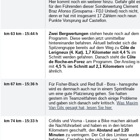
Hier kommt noch ein weiterer hinzu. Gefahr gibt e
für den Führenden dieser Sonderwertung Clement
Braz Afonso (Groupama - FDJ United) noch nicht,
denn er hat mit insgesamt 17 Zählern noch neun
Punkte Vorsprung auf Castellon.
Zwei Bergwertungen
stehen heute noch auf dem
km 63 km - 15:44 h
Programm. Diese werden jetzt unmittelbar
hintereinander befahren. Aktuell befindet sich die
Spitzengruppe bereits auf dem Weg zu
Côte de
Lerigneux (4. Kat). 1,7 Kilometer mit 4,4 %
im
Schnitt werden gefahren. Danach steht die
Côte
de Roche-en-Forez
am Programm. Der Anstieg is
mit
4,5 % im Schnitt auf 2,1 Kilometern
sehr
ähnlich.
km 67 km - 15:36 h
Für Fisher-Black und Red Bull - Bora - hansgrohe
wird es demnach auch nur in einem Sprintfinale
um eine gute Platzierung gehen. Sie hatten
gestern im Teamzeitfahren doch einige Probleme
und gaben sich danach sehr kritisch.
Was Maxim
Van Gils gesagt hat, lesen Sie hier.
Cofidis und Visma - Lease a Bike machen aktuell
km 74 km - 15:33 h
die Nachführarbeit und haben es in den letzten
Kilometern geschafft, den
Abstand auf 1:20
Minuten
zu verringern. Der Col des Limites wurde
befahren. Castellon holte sich hier vor Jegat