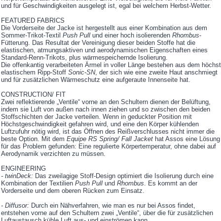
und für Geschwindigkeiten ausgelegt ist, egal bei welchem Herbst-Wetter.
FEATURED FABRICS
Die Vorderseite der Jacke ist hergestellt aus einer Kombination aus dem
Sommer-Trikot-Textil
Push Pull
und einer hoch isolierenden
Rhombus
-
Fütterung. Das Resultat der Vereinigung dieser beiden Stoffe hat die
elastischen, atmungsaktiven und aerodynamischen Eigenschaften eines
Standard-Renn-Trikots, plus wärmespeichernde Isolierung.
Die offenkantig verarbeiteten Ärmel in voller Länge bestehen aus dem höchst
elastischem Ripp-Stoff
Sonic-SN
, der sich wie eine zweite Haut anschmiegt
und für zusätzlichen Wärmeschutz eine aufgeraute Innenseite hat.
CONSTRUCTION/ FIT
Zwei reflektierende „Ventile“ vorne an den Schultern dienen der Belüftung,
indem sie Luft von außen nach innen ziehen und so zwischen den beiden
Stoffschichten der Jacke verteilen. Wenn in geduckter Position mit
Höchstgeschwindigkeit gefahren wird, und eine den Körper kühlenden
Luftzufuhr nötig wird, ist das Öffnen des Reißverschlusses nicht immer die
beste Option. Mit dem
Equipe RS Spring/ Fall Jacket
hat Assos eine Lösung
für das Problem gefunden: Eine regulierte Körpertemperatur, ohne dabei auf
Aerodynamik verzichten zu müssen.
ENGINEERING
- twinDeck:
Das zweilagige Stoff-Design optimiert die Isolierung durch eine
Kombination der Textilien
Push Pull
und
Rhombus
. Es kommt an der
Vorderseite und dem oberen Rücken zum Einsatz.
- Diffusor:
Durch ein Nähverfahren, wie man es nur bei Assos findet,
entstehen vorne auf den Schultern zwei „Ventile“, über die für zusätzlichen
Luftaustausch kühle Luft aus- und einströmen kann.