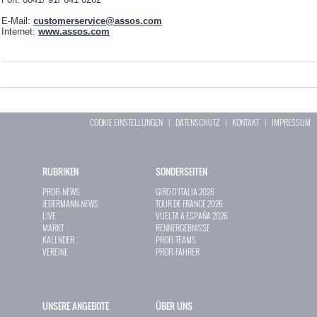
E-Mail:
customerservice@assos.com
Internet:
www.assos.com
COOKIE EINSTELLUNGEN
|
DATENSCHUTZ
|
KONTAKT
|
IMPRESSUM
RUBRIKEN
SONDERSEITEN
PROFI-NEWS
GIRO D`ITALIA 2026
JEDERMANN-NEWS
TOUR DE FRANCE 2026
LIVE
VUELTA A ESPAÑA 2026
MARKT
RENNERGEBNISSE
KALENDER
PROFI-TEAMS
VEREINE
PROFI-FAHRER
UNSERE ANGEBOTE
ÜBER UNS