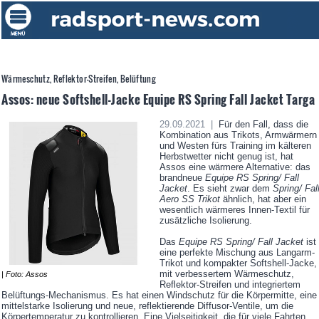
Wärmeschutz, Reflektor-Streifen, Belüftung
Assos: neue Softshell-Jacke Equipe RS Spring Fall Jacket Targa
29.09.2021 |
Für den Fall, dass die
Kombination aus Trikots, Armwärmern
und Westen fürs Training im kälteren
Herbstwetter nicht genug ist, hat
Assos eine wärmere Alternative: das
brandneue
Equipe RS Spring/ Fall
Jacket
. Es sieht zwar dem
Spring/ Fal
Aero SS Trikot
ähnlich, hat aber ein
wesentlich wärmeres Innen-Textil für
zusätzliche Isolierung.
Das
Equipe RS Spring/ Fall Jacket
ist
eine perfekte Mischung aus Langarm-
Trikot und kompakter Softshell-Jacke,
mit verbessertem Wärmeschutz,
| Foto: Assos
Reflektor-Streifen und integriertem
Belüftungs-Mechanismus. Es hat einen Windschutz für die Körpermitte, eine
mittelstarke Isolierung und neue, reflektierende Diffusor-Ventile, um die
Körpertemperatur zu kontrollieren. Eine Vielseitigkeit, die für viele Fahrten