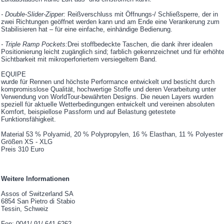
- Double-Slider-Zipper:
Reißverschluss mit Öffnungs-/ Schließsperre, der in
zwei Richtungen geöffnet werden kann und am Ende eine Verankerung zum
Stabilisieren hat – für eine einfache, einhändige Bedienung.
- Triple Ramp Pockets:
Drei stoffbedeckte Taschen, die dank ihrer idealen
Positionierung leicht zugänglich sind; farblich gekennzeichnet und für erhöht
Sichtbarkeit mit mikroperforiertem versiegeltem Band.
EQUIPE
wurde für Rennen und höchste Performance entwickelt und besticht durch
kompromisslose Qualität, hochwertige Stoffe und deren Verarbeitung unter
Verwendung von WorldTour-bewährten Designs. Die neuen Layers wurden
speziell für aktuelle Wetterbedingungen entwickelt und vereinen absoluten
Komfort, beispiellose Passform und auf Belastung getestete
Funktionsfähigkeit.
Material 53 % Polyamid, 20 % Polypropylen, 16 % Elasthan, 11 % Polyester
Größen XS - XLG
Preis 310 Euro
Weitere Informationen
Assos of Switzerland SA
6854 San Pietro di Stabio
Tessin, Schweiz
Fon: 0041/ 91/ 641 6262