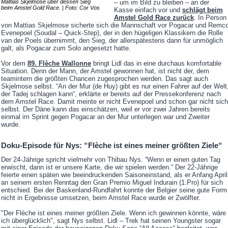
Mattias Skjelmose über dessen Sieg
– um im Bild zu bleiben – an der
beim Amstel Gold Race. | Foto: Cor Vos
Kasse einfach vor und
schlägt beim
Amstel Gold Race zurück
. In Person
von Mattias Skjelmose sicherte sich die Mannschaft vor Pogacar und Remc
Evenepoel (Soudal – Quick-Step), der in den hügeligen Klassikern die Rolle
van der Poels übernimmt, den Sieg, der allerspätestens dann für unmöglich
galt, als Pogacar zum Solo angesetzt hatte.
Vor dem
89. Flèche Wallonne
bringt Lidl das in eine durchaus komfortable
Situation. Denn der Mann, der Amstel gewonnen hat, ist nicht der, dem
teamintern die größten Chancen zugesprochen werden. Das sagt auch
Skjelmose selbst. “An der Mur (de Huy) gibt es nur einen Fahrer auf der Welt
der Tadej schlagen kann“, erklärte er bereits auf der Pressekonferenz nach
dem Amstel Race. Damit meinte er nicht Evenepoel und schon gar nicht sich
selbst. Der Däne kann das einschätzen, weil er vor zwei Jahren bereits
einmal im Sprint gegen Pogacar an der Mur unterlegen war und Zweiter
wurde.
Doku-Episode für Nys: “Flèche ist eines meiner größten Ziele“
Der 24-Jährige spricht vielmehr von Thibau Nys. “Wenn er einen guten Tag
erwischt, dann ist er unsere Karte, die wir spielen werden.“ Der 22-Jährige
feierte einen späten wie beeindruckenden Saisoneinstand, als er Anfang April
an seinem ersten Renntag den Gran Premio Miguel Indurain (1.Pro) für sich
entschied. Bei der Baskenland-Rundfahrt konnte der Belgier seine gute Form
nicht in Ergebnisse umsetzen, beim Amstel Race wurde er Zwölfter.
"Der Flèche ist eines meiner größten Ziele. Wenn ich gewinnen könnte, wäre
ich überglücklich", sagt Nys selbst. Lidl – Trek hat seinen Youngster sogar