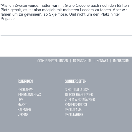
“Als ich Zweiter wurde, hatten wir mit Giulio Ciccone auch noch den fünften
Platz geholt, es ist also möglich mit mehreren Leadern zu fahren. Aber wir
fahren um zu gewinnen“, so Skjelmose. Und nicht um den Platz hinter
Pogacar.
COOKIE EINSTELLUNGEN
|
DATENSCHUTZ
|
KONTAKT
|
IMPRESSUM
RUBRIKEN
SONDERSEITEN
PROFI-NEWS
GIRO D`ITALIA 2026
JEDERMANN-NEWS
TOUR DE FRANCE 2026
LIVE
VUELTA A ESPAÑA 2026
MARKT
RENNERGEBNISSE
KALENDER
PROFI-TEAMS
VEREINE
PROFI-FAHRER