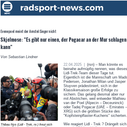
Evenepoel meint der Amstel-Sieger nicht
Skjelmose: “Es gibt nur einen, der Pogacar an der Mur schlagen
kann“
Von Sebastian Lindner
22.04.2025 |
(rsn) – Man könnte es
beinahe aufmüpfig nennen, was diese
Lidl-Trek-Team dieser Tage tut.
Eigentlich ist die Mannschaft um Mad
Pedersen, Jonathan Milan und Jasper
Stuyven prädestiniert, sich in der
Klassikersaison große Erfolge zu
sichern. Das gelang diesmal aber nur
mit Abstrichen, weil entweder Mathieu
van der Poel (Alpecin – Deceuninck)
oder Tadej Pogacar (UAE – Emirates 
XRG) sich die größten Stücke des
"Kopfsteinpflaster-Kuchens" sicherten.
Wie reagiert Lidl - Trek ? Drängelt sich
Thibau Nys (Lidl - Trek, re.) freut sich