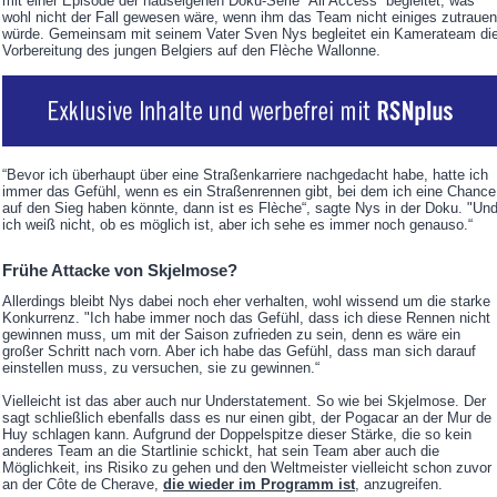
mit einer Episode der hauseigenen Doku-Serie “All Access“ begleitet, was
wohl nicht der Fall gewesen wäre, wenn ihm das Team nicht einiges zutrauen
würde. Gemeinsam mit seinem Vater Sven Nys begleitet ein Kamerateam di
Vorbereitung des jungen Belgiers auf den Flèche Wallonne.
“Bevor ich überhaupt über eine Straßenkarriere nachgedacht habe, hatte ich
immer das Gefühl, wenn es ein Straßenrennen gibt, bei dem ich eine Chance
auf den Sieg haben könnte, dann ist es Flèche“, sagte Nys in der Doku. "Un
ich weiß nicht, ob es möglich ist, aber ich sehe es immer noch genauso.“
Frühe Attacke von Skjelmose?
Allerdings bleibt Nys dabei noch eher verhalten, wohl wissend um die starke
Konkurrenz. "Ich habe immer noch das Gefühl, dass ich diese Rennen nicht
gewinnen muss, um mit der Saison zufrieden zu sein, denn es wäre ein
großer Schritt nach vorn. Aber ich habe das Gefühl, dass man sich darauf
einstellen muss, zu versuchen, sie zu gewinnen.“
Vielleicht ist das aber auch nur Understatement. So wie bei Skjelmose. Der
sagt schließlich ebenfalls dass es nur einen gibt, der Pogacar an der Mur de
Huy schlagen kann. Aufgrund der Doppelspitze dieser Stärke, die so kein
anderes Team an die Startlinie schickt, hat sein Team aber auch die
Möglichkeit, ins Risiko zu gehen und den Weltmeister vielleicht schon zuvor
an der Côte de Cherave,
die wieder im Programm ist
, anzugreifen.