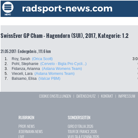
SwissEver GP Cham - Hagendorn (SUI), 2017, Kategorie: 1.2
21.05.2017: Endergebnis , 111.6 km
1.
Roy, Sarah
(Orica Scott)
3:0
2.
Pohl, Stephanie
(Cervelo - Bigla Pro Cycli...)
3.
Fidanza, Arianna
(Astana Womens Team)
5.
Vieceli, Lara
(Astana Womens Team)
7.
Balsamo, Elisa
(Valcar PBM)
COOKIE EINSTELLUNGEN
|
DATENSCHUTZ
|
KONTAKT
|
IMPRESSUM
RUBRIKEN
SONDERSEITEN
PROFI-NEWS
GIRO D`ITALIA 2026
JEDERMANN-NEWS
TOUR DE FRANCE 2026
LIVE
VUELTA A ESPAÑA 2026