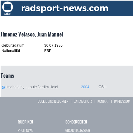
Jimenez Velasco, Juan Manuel
Geburtsdatum
30.07.1980
Nationalität
ESP
Teams
Imoholding - Loule Jardim Hotel
2004
GS II
COOKIE EINSTELLUNGEN
|
DATENSCHUTZ
|
KONTAKT
|
IMPRESSUM
RUBRIKEN
SONDERSEITEN
PROFI-NEWS
GIRO D`ITALIA 2026