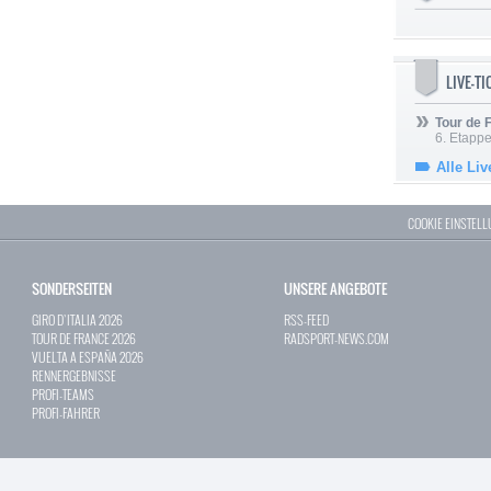
LIVE-T
Tour de
6. Etapp
Alle Liv
COOKIE EINSTEL
SONDERSEITEN
UNSERE ANGEBOTE
GIRO D`ITALIA 2026
RSS-FEED
TOUR DE FRANCE 2026
RADSPORT-NEWS.COM
VUELTA A ESPAÑA 2026
RENNERGEBNISSE
PROFI-TEAMS
PROFI-FAHRER