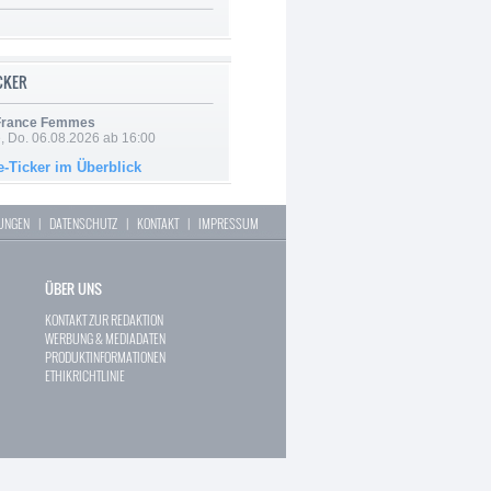
ICKER
 France Femmes
e, Do. 06.08.2026 ab 16:00
e-Ticker im Überblick
LUNGEN
|
DATENSCHUTZ
|
KONTAKT
|
IMPRESSUM
ÜBER UNS
KONTAKT ZUR REDAKTION
WERBUNG & MEDIADATEN
PRODUKTINFORMATIONEN
ETHIKRICHTLINIE