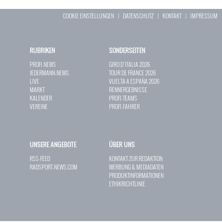
COOKIE EINSTELLUNGEN
|
DATENSCHUTZ
|
KONTAKT
|
IMPRESSUM
RUBRIKEN
SONDERSEITEN
PROFI-NEWS
GIRO D`ITALIA 2026
JEDERMANN-NEWS
TOUR DE FRANCE 2026
LIVE
VUELTA A ESPAÑA 2026
MARKT
RENNERGEBNISSE
KALENDER
PROFI-TEAMS
VEREINE
PROFI-FAHRER
UNSERE ANGEBOTE
ÜBER UNS
RSS-FEED
KONTAKT ZUR REDAKTION
RADSPORT-NEWS.COM
WERBUNG & MEDIADATEN
PRODUKTINFORMATIONEN
ETHIKRICHTLINIE