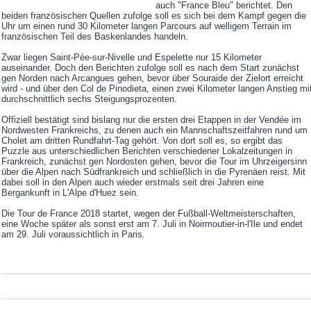
auch "France Bleu" berichtet. Den
beiden französischen Quellen zufolge soll es sich bei dem Kampf gegen die
Uhr um einen rund 30 Kilometer langen Parcours auf welligem Terrain im
französischen Teil des Baskenlandes handeln.
Zwar liegen Saint-Pée-sur-Nivelle und Espelette nur 15 Kilometer
auseinander. Doch den Berichten zufolge soll es nach dem Start zunächst
gen Norden nach Arcangues gehen, bevor über Souraide der Zielort erreicht
wird - und über den Col de Pinodieta, einen zwei Kilometer langen Anstieg mi
durchschnittlich sechs Steigungsprozenten.
Offiziell bestätigt sind bislang nur die ersten drei Etappen in der Vendée im
Nordwesten Frankreichs, zu denen auch ein Mannschaftszeitfahren rund um
Cholet am dritten Rundfahrt-Tag gehört. Von dort soll es, so ergibt das
Puzzle aus unterschiedlichen Berichten verschiedener Lokalzeitungen in
Frankreich, zunächst gen Nordosten gehen, bevor die Tour im Uhrzeigersinn
über die Alpen nach Südfrankreich und schließlich in die Pyrenäen reist. Mit
dabei soll in den Alpen auch wieder erstmals seit drei Jahren eine
Bergankunft in L'Alpe d'Huez sein.
Die Tour de France 2018 startet, wegen der Fußball-Weltmeisterschaften,
eine Woche später als sonst erst am 7. Juli in Noirmoutier-in-l'Ile und endet
am 29. Juli voraussichtlich in Paris.