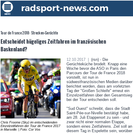
Tour de France 2018: Strecken-Gerüchte
Entscheidet hügeliges Zeitfahren im französischen
Baskenland?
12.10.2017 |
(rsn) - Die
Gerüchteküche brodelt. Knapp eine
Woche bevor die ASO in Paris den
Parcours der Tour de France 2018
vorstellt, ist nun in
südwestfranzösischen Medien darüber
berichtet worden, dass am vorletzten
Tag der "Großen Schleife" erneut ein
Einzelzeitfahren über den Gesamtsieg
bei der Tour entscheiden soll.
"Sud Ouest" schreibt, dass die Stadt
Saint-Pée-sur-Nivelle bestätigt habe,
am 28. Juli Etappenort zu sein - und
zwar nicht einer normalen Etappe,
Chris Froome (Sky) im entscheidenden
Einzelzeitfahren der Tour de France 2017
sondern eines Zeitfahrens. Ziel soll an
in Marseille. | Foto: Cor Vos
diesem Tag in Espelette sein, worüber