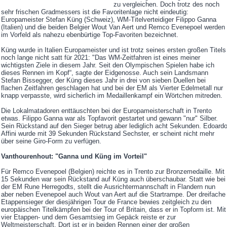
zu vergleichen. Doch trotz des noch
sehr frischen Gradmessers ist die Favoritenlage nicht eindeutig:
Europameister Stefan Küng (Schweiz), WM-Titelverteidiger Filippo Ganna
(Italien) und die beiden Belgier Wout Van Aert und Remco Evenepoel werden
im Vorfeld als nahezu ebenbürtige Top-Favoriten bezeichnet.
Küng wurde in Italien Europameister und ist trotz seines ersten großen Titels
noch lange nicht satt für 2021: "Das WM-Zeitfahren ist eines meiner
wichtigsten Ziele in diesem Jahr. Seit den Olympischen Spielen habe ich
dieses Rennen im Kopf“, sagte der Eidgenosse. Auch sein Landsmann
Stefan Bissegger, der Küng dieses Jahr in drei von sieben Duellen bei
flachen Zeitfahren geschlagen hat und bei der EM als Vierter Edelmetall nur
knapp verpasste, wird sicherlich im Medaillenkampf ein Wörtchen mitreden.
Die Lokalmatadoren enttäuschten bei der Europameisterschaft in Trento
etwas. Filippo Ganna war als Topfavorit gestartet und gewann "nur" Silber.
Sein Rückstand auf den Sieger betrug aber lediglich acht Sekunden. Edoard
Affini wurde mit 39 Sekunden Rückstand Sechster, er scheint nicht mehr
über seine Giro-Form zu verfügen.
Vanthourenhout: "Ganna und Küng im Vorteil"
Für Remco Evenepoel (Belgien) reichte es in Trento zur Bronzemedaille. Mit
15 Sekunden war sein Rückstand auf Küng auch überschaubar. Statt wie bei
der EM Rune Herregodts, stellt die Ausrichtermannschaft in Flandern nun
aber neben Evenepoel auch Wout van Aert auf die Startrampe. Der dreifache
Etappensieger der diesjährigen Tour de France bewies zeitgleich zu den
europäischen Titelkämpfen bei der Tour of Britain, dass er in Topform ist. Mit
vier Etappen- und dem Gesamtsieg im Gepäck reiste er zur
Weltmeisterschaft. Dort ist er in beiden Rennen einer der großen