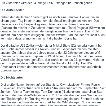
Für Österreich wird der 24-jährige Felix Ritzinger ins Rennen gehen.
Die Außenseiter
Neben den deutschen Startern gibt es noch eine Handvoll Fahrer, die an
einem guten Tag in den Kampf um die Medaillen eingreifen können. Das
Deceuninck-Duo Kasper Asgreen (Dänemark) und Rémi Cavagna
(Frankreich) mischt in Zeitfahren immer vorn mit. Tadej Pogacar (Slowenien)
gewann das erste Zeitfahren der diesjährigen Tour de France. Das Profil
kommt ihm aber nicht entgegen und der zwölfte Platz bei der EM lässt auch
vermuten, dass er momentan nicht die besten Beine hat.
Der dreifache U23-Zeitfahrweltmeister Mikkel Bjerg (Dänemark) kommt bei
den Profis immer besser ins Rollen - und im Gegensatz zu den meisten
anderen Zeitfahren dieses Jahres musste der 22-Jährige vor diesem WM-
Rennen nicht mehrere Etappen im Wind fahren. Bei der EM hat ihm dieser
Vorteil allerdings nicht geholfen, dort wurde er nur als 21. gewertet. Nicht bei
der Europameisterschaft antreten durfte Brandon McNulty. Der US-
Amerikaner könnte der ernstzunehmendste Herausforderer von außerhalb
Europas werden.
Die Nichtstarter
Drei große Namen fehlen auf der Startliste: Olympiasieger Primoz Roglic
(Slowenien) konzentriert sich auf das Straßenrennen am 26. September. Sei
Jumbo – Visma-Teamkollege Tom Dumoulin (Niederlande) hatte einen Start
geplant, der Zeitfahr-Weltmeister von 2017 wurde aber gut eine Woche vor
den Titelkämpfen im Training von einem Auto angefahren. Er brach sich das
Handgelenk und musste seinen Start bei der WM absagen. "Es ist enorm
ärgerlich. Meine Saison ist vorbei. Das schmerzt, denn ich kam gerade