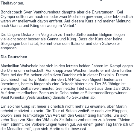
Titelfavoriten.
Bondscoach Sven Vanthourenhout dämpfte aber die Erwartungen: "Bei
Olympia sollten wir auch ein oder zwei Medaillen gewinnen, aber letztendlich
waren wir meilenweit davon entfernt. Auf diesem Kurs sind meiner Meinung
nach Ganna und Küng ein wenig im Vorteil."
Die längere Distanz im Vergleich zu Trento dürfte beiden Belgiern liegen -
vielleicht sogar besser als Ganna und Küng. Dass der Kurs aber keine
Steigungen beinhaltet, kommt eher dem Italiener und dem Schweizer
entgegen.
Die Deutschen
Maximilian Walscheid hat sich in den letzten beiden Jahren im Kampf gegen
die Uhr enorm entwickelt. Vor knapp zwei Wochen feierte er mit dem fünften
Platz bei der EM seinen definitiven Durchbruch in dieser Disziplin. Diesen
Durchbruch hat Tony Martin, der den EM-Platz von Miguel Heidemann
übernimmt, bereits länger als eine Dekade hinter sich. Der 36-Jährige ist
viermaliger Zeitfahrweltmeister. Sein letzter Titel datiert aus dem Jahr 2016.
Auf dem tellerflachen Parcours in Doha nahm er Silbermedaillengewinner
Vasil Kirienka (Weißrussland) damals 45 Sekunden ab.
Ein solcher Coup ist heuer sicherlich nicht mehr zu erwarten, aber Martin
scheint motiviert zu sein. Die Tour of Britain verließ er nach vier Etappen,
obwohl sein Teamkollege Van Aert um den Gesamtsieg kämpfte, um sich
zehn Tage vor Start der WM aufs Zeitfahren vorbereiten zu können. “Meine
Form stimmt, die Vorbereitungen waren gut. An einem guten Tag fahre ich u
die Medaillen mit“, gab sich Martin selbstbewusst.