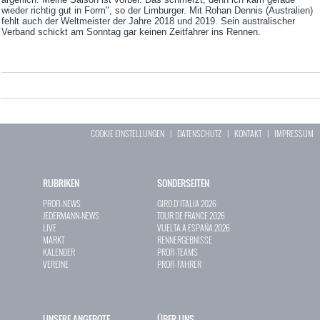
wieder richtig gut in Form", so der Limburger. Mit Rohan Dennis (Australien)
fehlt auch der Weltmeister der Jahre 2018 und 2019. Sein australischer
Verband schickt am Sonntag gar keinen Zeitfahrer ins Rennen.
COOKIE EINSTELLUNGEN
|
DATENSCHUTZ
|
KONTAKT
|
IMPRESSUM
RUBRIKEN
SONDERSEITEN
PROFI-NEWS
GIRO D`ITALIA 2026
JEDERMANN-NEWS
TOUR DE FRANCE 2026
LIVE
VUELTA A ESPAÑA 2026
MARKT
RENNERGEBNISSE
KALENDER
PROFI-TEAMS
VEREINE
PROFI-FAHRER
UNSERE ANGEBOTE
ÜBER UNS