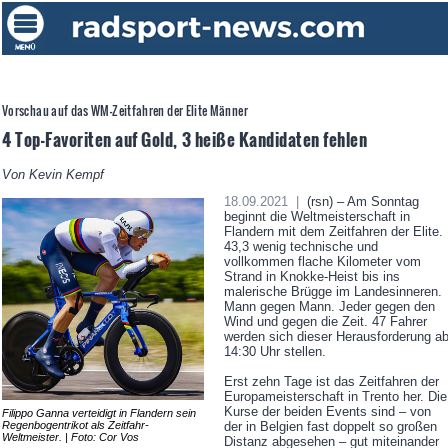
Vorschau auf das WM-Zeitfahren der Elite Männer
4 Top-Favoriten auf Gold, 3 heiße Kandidaten fehlen
Von Kevin Kempf
18.09.2021 |
(rsn) – Am Sonntag
beginnt die Weltmeisterschaft in
Flandern mit dem Zeitfahren der Elite.
43,3 wenig technische und
vollkommen flache Kilometer vom
Strand in Knokke-Heist bis ins
malerische Brügge im Landesinneren.
Mann gegen Mann. Jeder gegen den
Wind und gegen die Zeit. 47 Fahrer
werden sich dieser Herausforderung a
14:30 Uhr stellen.
Erst zehn Tage ist das Zeitfahren der
Europameisterschaft in Trento her. Die
Kurse der beiden Events sind – von
Filippo Ganna verteidigt in Flandern sein
Regenbogentrikot als Zeitfahr-
der in Belgien fast doppelt so großen
Weltmeister. | Foto: Cor Vos
Distanz abgesehen – gut miteinander