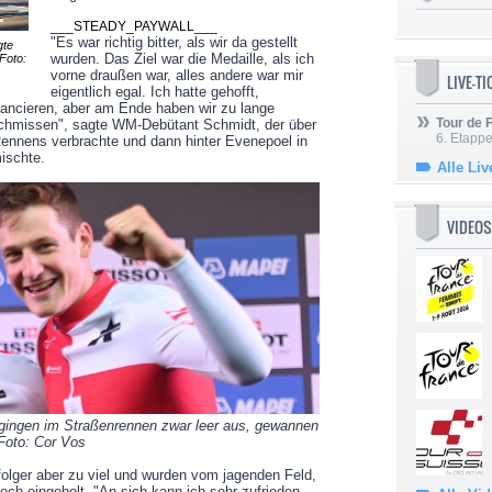
___STEADY_PAYWALL___
"Es war richtig bitter, als wir da gestellt
gte
wurden. Das Ziel war die Medaille, als ich
Foto:
vorne draußen war, alles andere war mir
LIVE-T
eigentlich egal. Ich hatte gehofft,
lancieren, aber am Ende haben wir zu lange
Tour de
chmissen", sagte WM-Debütant Schmidt, der über
6. Etapp
Rennens verbrachte und dann hinter Evenepoel in
ischte.
Alle Liv
VIDEOS
ingen im Straßenrennen zwar leer aus, gewannen
 Foto: Cor Vos
folger aber zu viel und wurden vom jagenden Feld,
ch eingeholt. "An sich kann ich sehr zufrieden