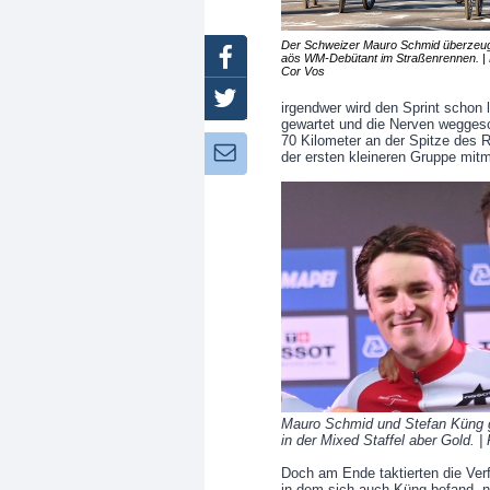
Der Schweizer Mauro Schmid überzeu
Facebook
aös WM-Debütant im Straßenrennen. | 
Cor Vos
Twitter
irgendwer wird den Sprint schon 
gewartet und die Nerven wegges
70 Kilometer an der Spitze des 
Newsletter:
der ersten kleineren Gruppe mitm
Mauro Schmid und Stefan Küng g
in der Mixed Staffel aber Gold. |
Doch am Ende taktierten die Ver
in dem sich auch Küng befand, no