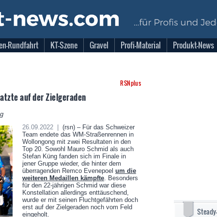
en-Rundfahrt
KT-Szene
Gravel
Profi-Material
Produkt-News
RSNplus
atzte auf der Zielgeraden
ng
26.09.2022 |
(rsn) – Für das Schweizer
Team endete das WM-Straßenrennen in
Wollongong mit zwei Resultaten in den
Top 20. Sowohl Mauro Schmid als auch
Stefan Küng fanden sich im Finale in
jener Gruppe wieder, die hinter dem
überragenden Remco Evenepoel
um die
weiteren Medaillen kämpfte
. Besonders
für den 22-jährigen Schmid war diese
Konstellation allerdings enttäuschend,
wurde er mit seinen Fluchtgefährten doch
erst auf der Zielgeraden noch vom Feld
Steady
eingeholt.