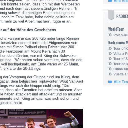
Alle Vi
 Ich konnte zeigen, dass ich mit den Weltbesten
mid nach dem fast siebenstündigen Rennen. "In
enig schwer, die richtigen Entscheidungen zu
RADRE
h noch im Tank habe, habe richtig gelitten am
ht mehr zu viel Arbeit machen", fügte er an.
WorldTour
r auf der Höhe des Geschehens
Polen-Ru
chs Fahrern in das 266 Kilometer lange Rennen
Radrennen 
 besetzten oder initiierten die Eidgenossen von
tten mit Simon Pellaud einen Fahrer über 200
Tour of
die Franzosen am Mount Keira nach 30
Volta a P
tion durchführten, war mit Küng der Schweizer
Tour of 
rgruppe. "Wir hatten schon vermutet, dass sie dort
g voll hochgeknallt, am Ende waren wir 25 Mann,
Tour de 
 erklärte der 28-Jährige.
China Xi
Vuelta a
ug der Vorsprung der Gruppe rund um Küng, dem
gacar, dem belgischen Topfavoriten Wout Van Aert
Alle Te
ings war sich die Gruppe nicht einig. "Die
n, dass alle Favoriten hat arbeiten müssen. Aber
e haben attackiert und attackiert und so mussten
erinnerte sich Küng an das, was sich schon rund
gespielt hatte.