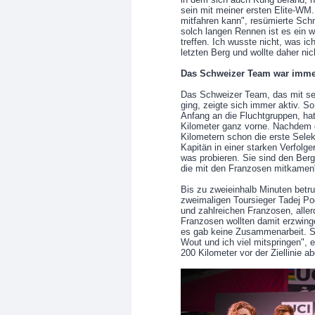
sein mit meiner ersten Elite-WM.
mitfahren kann", resümierte Sch
solch langen Rennen ist es ein w
treffen. Ich wusste nicht, was ic
letzten Berg und wollte daher nic
Das Schweizer Team war imme
Das Schweizer Team, das mit se
ging, zeigte sich immer aktiv. So
Anfang an die Fluchtgruppen, ha
Kilometer ganz vorne. Nachdem 
Kilometern schon die erste Selek
Kapitän in einer starken Verfolge
was probieren. Sie sind den Ber
die mit den Franzosen mitkamen",
Bis zu zweieinhalb Minuten betr
zweimaligen Toursieger Tadej Po
und zahlreichen Franzosen, allerd
Franzosen wollten damit erzwinge
es gab keine Zusammenarbeit. Si
Wout und ich viel mitspringen", 
200 Kilometer vor der Ziellinie ab