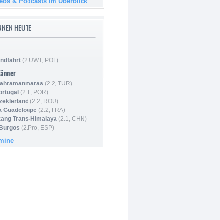
deos & Podcasts im Überblick
NNEN HEUTE
ndfahrt
(2.UWT, POL)
Männer
 Kahramanmaras
(2.2, TUR)
ortugal
(2.1, POR)
Szeklerland
(2.2, ROU)
la Guadeloupe
(2.2, FRA)
zang Trans-Himalaya
(2.1, CHN)
 Burgos
(2.Pro, ESP)
rmine