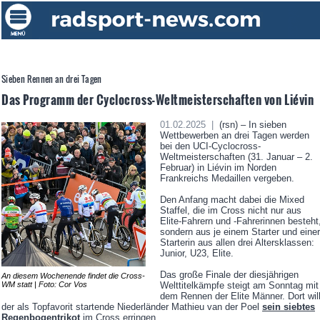
Sieben Rennen an drei Tagen
Das Programm der Cyclocross-Weltmeisterschaften von Liévin
01.02.2025 |
(rsn) – In sieben
Wettbewerben an drei Tagen werden
bei den UCI-Cyclocross-
Weltmeisterschaften (31. Januar – 2.
Februar) in Liévin im Norden
Frankreichs Medaillen vergeben.
Den Anfang macht dabei die Mixed
Staffel, die im Cross nicht nur aus
Elite-Fahrern und -Fahrerinnen besteht
sondern aus je einem Starter und einer
Starterin aus allen drei Altersklassen:
Junior, U23, Elite.
Das große Finale der diesjährigen
An diesem Wochenende findet die Cross-
Welttitelkämpfe steigt am Sonntag mit
WM statt | Foto: Cor Vos
dem Rennen der Elite Männer. Dort wil
der als Topfavorit startende Niederländer Mathieu van der Poel
sein siebtes
Regenbogentrikot
im Cross erringen.