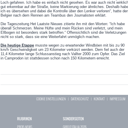
Loch gefahren. Ich habe es einfach nicht gesehen. Es war auch nicht wirklic
gut erkennbar auf der Straße, keine Markierung oder ähnliches. Deshalb hab
ich es übersehen und dabei die Kontrolle über den Lenker verloren“, hatte der
Belgier nach dem Rennen am Teambus den Journalisten erklärt.
Die Tageszeitung Het Laatste Nieuws zitierte ihn mit den Worten: “Ich habe
überall Schmerzen. Meine Hüfte und mein Rücken sind verletzt, und mein
Ellbogen ist besonders stark betroffen.“ Offensichtlich sind die Verletzungen
nicht so stark, dass sie eine Weiterfahrt unmöglich machen.
Die heutige Etappe
musste wegen zu erwartender Windböen mit bis zu 90
km/h Geschwindigkeit um 23 Kilometer verkürzt werden. Dem fiel auch der
11,4 Kilometer lange Schlussanstieg nach Vallter 2000 zum Opfer. Das Ziel
in Camprodon ist stattdessen schon nach 150 Kilometern erreicht.
COOKIE EINSTELLUNGEN
|
DATENSCHUTZ
|
KONTAKT
|
IMPRESSUM
RUBRIKEN
SONDERSEITEN
PROFI-NEWS
GIRO D`ITALIA 2026