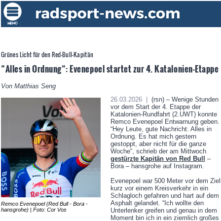
Grünes Licht für den Red-Bull-Kapitän
“Alles in Ordnung“: Evenepoel startet zur 4. Katalonien-Etappe
Von Matthias Seng
26.03.2026 |
(rsn) – Wenige Stunden
vor dem Start der 4. Etappe der
Katalonien-Rundfahrt (2.UWT) konnte
Remco Evenepoel Entwarnung geben.
“Hey Leute, gute Nachricht: Alles in
Ordnung. Es hat mich gestern
gestoppt, aber nicht für die ganze
Woche“, schrieb der am Mittwoch
gestürzte Kapitän von Red Bull
–
Bora – hansgrohe auf Instagram.
Evenepoel war 500 Meter vor dem Ziel
kurz vor einem Kreisverkehr in ein
Schlagloch gefahren und hart auf dem
Asphalt gelandet. “Ich wollte den
Remco Evenepoel (Red Bull - Bora -
hansgrohe) | Foto: Cor Vos
Unterlenker greifen und genau in dem
Moment bin ich in ein ziemlich großes