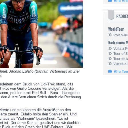
Alle Vi
RADRE
WorldTour
Polen-Ru
Radrennen 
Volta a P
Tour of 
Tour de 
Vuelta a
et: Afonso Eulalio (Bahrain Victorious) im Ziel
Alle Te
os
Begleitern dem Druck von Lidl-Trek stand, das
ikot von Giulio Ciccone verteidigen. Als die
 waren, probierte mit Red Bull – Bora – hansgrohe
 den Ausreißern einen Strich durch die Rechnung
terte und so konnten die Ausreißer an den
erte zuerst, Eulalio holte den Spanier ein. Und
haus als “Wahnsinn“ bezeichnen. “Es ist
rt ist. Der arme Kerl ist gestürzt und wir dachten
it Blick auf den Crash der UAE-Fahrers. “Wir