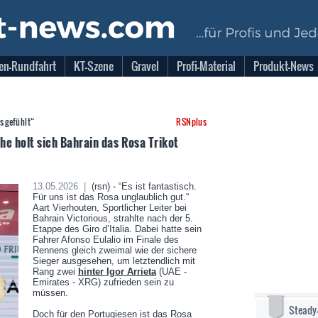
en-Rundfahrt
KT-Szene
Gravel
Profi-Material
Produkt-News
s gefühlt“
RSNplus
he holt sich Bahrain das Rosa Trikot
13.05.2026 |
(rsn) - “Es ist fantastisch.
Für uns ist das Rosa unglaublich gut.“
Aart Vierhouten, Sportlicher Leiter bei
Bahrain Victorious, strahlte nach der 5.
Etappe des Giro d’Italia. Dabei hatte sein
Fahrer Afonso Eulalio im Finale des
Rennens gleich zweimal wie der sichere
Sieger ausgesehen, um letztendlich mit
Rang zwei
hinter Igor Arrieta
(UAE -
Emirates - XRG) zufrieden sein zu
müssen.
Steady
Doch für den Portugiesen ist das Rosa