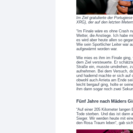
Im Ziel gratulierte der Portugies
XRG), der auf den letzten Meter
“Im Finale wäre es ohne Crash na
Wetter, die Anstiege. Ich habe m
es wird aber heute allen so gegan
Wie sein Sportlicher Leiter war 
aufgewärmt worden war.
Wie mies es ihm im Finale ging, 
dem Ziel versteuerte. Er schätzte
Straße ein, musste umdrehen, z
aufnehmen. Bei dem Versuch, das
und hadernd machte er sich auf d
obwohl auch Arrieta am Ende sein
leicht bergauf ging, holte er se
ihm dann sogar noch zwei Sekun
Fünf Jahre nach Mäders Gi
“Auf einer 205 Kilometer lange
Tode sterben. Und das ist dann a
Sieger. Wir werden heute mit ei
den Rosa Traum leben“, gab sich