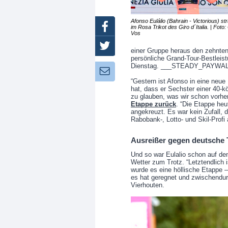
Afonso Eulálio (Bahrain - Victorious) str
Facebook
im Rosa Trikot des Giro d´Italia. | Foto:
Vos
Twitter
einer Gruppe heraus den zehnten 
persönliche Grand-Tour-Bestleis
Dienstag. ___STEADY_PAYWA
Newsletter:
“Gestern ist Afonso in eine neu
hat, dass er Sechster einer 40-
zu glauben, was wir schon vorhe
Etappe zurück
. “Die Etappe heu
angekreuzt. Es war kein Zufall, 
Rabobank-, Lotto- und Skil-Profi 
Ausreißer gegen deutsche
Und so war Eulalio schon auf de
Wetter zum Trotz. “Letztendlich
wurde es eine höllische Etappe – 
es hat geregnet und zwischendur
Vierhouten.