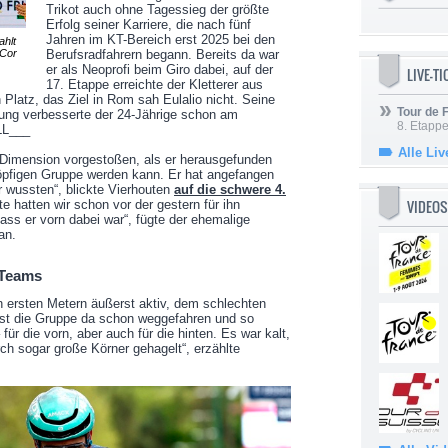
Trikot auch ohne Tagessieg der größte
Erfolg seiner Karriere, die nach fünf
Jahren im KT-Bereich erst 2025 bei den
ahlt
 Cor
Berufsradfahrern begann. Bereits da war
er als Neoprofi beim Giro dabei, auf der
LIVE-T
17. Etappe erreichte der Kletterer aus
Platz, das Ziel in Rom sah Eulalio nicht. Seine
Tour de
tung verbesserte der 24-Jährige schon am
8. Etappe
LL___
Alle Liv
e Dimension vorgestoßen, als er herausgefunden
köpfigen Gruppe werden kann. Er hat angefangen
r wussten“, blickte Vierhouten
auf die schwere 4.
VIDEOS
te hatten wir schon vor der gestern für ihn
dass er vorn dabei war“, fügte der ehemalige
an.
 Teams
n ersten Metern äußerst aktiv, dem schlechten
 ist die Gruppe da schon weggefahren und so
für die vorn, aber auch für die hinten. Es war kalt,
ch sogar große Körner gehagelt“, erzählte