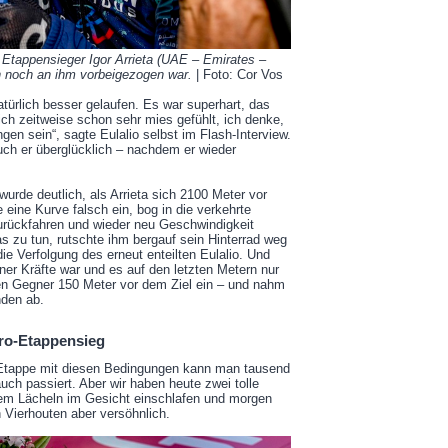
e Etappensieger Igor Arrieta (UAE – Emirates –
n noch an ihm vorbeigezogen war.
| Foto: Cor Vos
türlich besser gelaufen. Es war superhart, das
ich zeitweise schon sehr mies gefühlt, ich denke,
gen sein“, sagte Eulalio selbst im Flash-Interview.
auch er überglücklich – nachdem er wieder
wurde deutlich, als Arrieta sich 2100 Meter vor
 eine Kurve falsch ein, bog in die verkehrte
urückfahren und wieder neu Geschwindigkeit
 zu tun, rutschte ihm bergauf sein Hinterrad weg
ie Verfolgung des erneut enteilten Eulalio. Und
er Kräfte war und es auf den letzten Metern nur
inen Gegner 150 Meter vor dem Ziel ein – und nahm
den ab.
ro-Etappensieg
n Etappe mit diesen Bedingungen kann man tausend
uch passiert. Aber wir haben heute zwei tolle
nem Lächeln im Gesicht einschlafen und morgen
 Vierhouten aber versöhnlich.