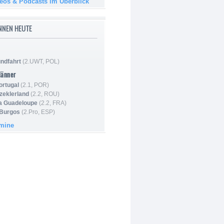
deos & Podcasts im Überblick
NNEN HEUTE
ndfahrt
(2.UWT, POL)
Männer
ortugal
(2.1, POR)
Szeklerland
(2.2, ROU)
la Guadeloupe
(2.2, FRA)
 Burgos
(2.Pro, ESP)
rmine