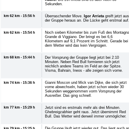
Sekunden.
km 62 km - 15:56 h
Überraschender Move.
Igor Arrieta
greift jetzt aus
der Gruppe heraus an. Die Lücke geht erstmal auf
Noch sieben Kilometer bis zum Fuß des Montagn
km 62 km - 15:54 h
Grande di Viggiano. Der bringt es bei 6,6
Kilometern auf 9,1 Prozent im Schnitt. Gerade bei
dem Wetter wird das kein Vergnügen.
km 68 km - 15:44 h
Der Vorsprung der Gruppe liegt jetzt bei 2:10
Minuten. Neben Red Bull formieren sich jetzt
reichlich andere Teams im Feld an der Spitze.
Visma, Bahrain, Ineos - alle zeigen sich vorne.
Gianni Moscon und Mick van Dijke, die sich jetzt
km 74 km - 15:36 h
vorne abwechseln, haben jetzt schon wieder 30
Sekunden weggenommen vorm Vorsprung der
Ausreißer. Das ging schnell.
km 77 km - 15:29 h
Jetzt sind es erstmals mehr als drei Minuten.
Ghebreigzabhier geht raus. Jetzt übernimmt Red
Bull. Das Wetter wird derweil immer unmöglicher.
Die Gruppe läuft jetzt wieder gut. Das liegt auch a
km 79 km - 15:25 h