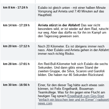
km 8 km - 17:24 h
Eulalio ist gleich unten - mit einer halben Minute
Vorsprung auf Arrieta und 7:40 Minuten auf das
Hauptfeld.
Arrieta stürzt in der Abfahrt!
Das war nicht
km 14 km - 17:19 h
besonders wild, er ist wieder auf dem Rad, rutscht
nur weg. Aber das dürfte es für ihn im Kampf um
den Tagessieg gewesen sein.
km 20 km - 17:12 h
Noch 20 Kilometer. Es ist übrigens immer noch
nass. Aber Eulalio und Arrieta gehen in der Abfahrt
immer noch richtig Risiko.
Am Red-Bull-Kilometer holt sich Eulalio die sechs
km 28 km - 17:01 h
Sekunden. Und dann gibts einen Stand der
zweiten Gruppe, die Silva, Scaroni und Garofoli
bilden. Die haben nur 46 Sekunden Rückstand.
km 30 km - 16:56 h
Einer, für den dieser Tag hätte auch etwas sein
können, ist Felix Engelhardt, Bouwman-
Teamkollege. Was für ihn gegen eine Flucht am
heutigen Tag sprach:
Engelhardt zum Giro-Start
”
einfach ein bisschen leer und im Eimer” |
radsport
news.com