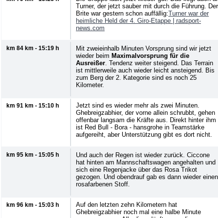
Turner, der jetzt sauber mit durch die Führung. Der
Brite war gestern schon auffällig:
Turner war der
heimliche Held der 4. Giro-Etappe |
radsport-
news.com
km 84 km - 15:19 h
Mit zweieinhalb Minuten Vorsprung sind wir jetzt
wieder beim
Maximalvorsprung für die
Ausreißer
. Tendenz weiter steigend. Das Terrain
ist mittlerweile auch wieder leicht ansteigend. Bis
zum Berg der 2. Kategorie sind es noch 25
Kilometer.
Jetzt sind es wieder mehr als zwei Minuten.
km 91 km - 15:10 h
Ghebreigzabhier, der vorne allein schrubbt, gehen
offenbar langsam die Kräfte aus. Direkt hinter ihm
ist Red Bull - Bora - hansgrohe in Teamstärke
aufgereiht, aber Unterstützung gibt es dort nicht.
km 95 km - 15:05 h
Und auch der Regen ist wieder zurück. Ciccone
hat hinten am Mannschaftswagen angehalten und
sich eine Regenjacke über das Rosa Trikot
gezogen. Und obendrauf gab es dann wieder einen
rosafarbenen Stoff.
Auf den letzten zehn Kilometern hat
km 96 km - 15:03 h
Ghebreigzabhier noch mal eine halbe Minute