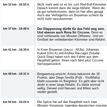
Nicht mehr weit ist es bis zum Red-Bull-Kilometer.
km 32 km - 16:55 h
Danach kommt dann die lange Abfahrt. Wenn die
da gut runterkommen, dann ist hier alles gesagt.
Auch das Verfolgertrio um Bouwman scheint da
nicht mehr ranzukommen.
km 37 km - 16:48 h
Der Etappensieg dürfte für das Feld weg sein.
Und ebenso auch Rosa für Ciccone.
Denn es
sind mittlerweile vier Minuten Differenz. Und ein
Großteil der verbleibenden Kilometer sind Abfahrt.
In Koen Bouwman (Jayco - AlUla), Johannes
km 41 km - 16:39 h
Kulset (Uno-X) und Andrea Raccagni (Soudal -
Quick-Step) haben sich drei Fahrer aus dem
Hauptfeld gelöst. Ihnen nach fährt jetzt Ciccone
höchstpersönlich.
km 49 km - 16:31 h
Bergwertung erreicht. Arrieta bekommt die 18
Punkte, aber Diego Sevilla (Polti - VisitMalta)
bleibt souverän im Bergtrikot. Es geht aber nicht
direkt in einer lange Abfahrt. Es bleibt erstmal
wellig. Derweil sind Narvaez und Milesi auch
wieder gestellt.
Die Spitze hat auf das Hauptfeld noch zwei
km 50 km - 16:24 h
Minuten Vorsprung. Irgendwo dazwischen müsste