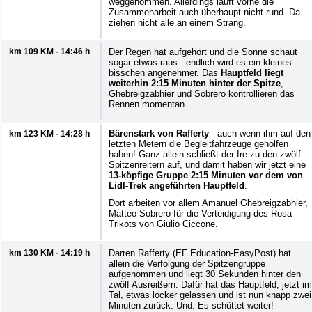
weggenommen. Allerdings läuft vorne die
Zusammenarbeit auch überhaupt nicht rund. Da
ziehen nicht alle an einem Strang.
km 109 KM - 14:46 h
Der Regen hat aufgehört und die Sonne schaut
sogar etwas raus - endlich wird es ein kleines
bisschen angenehmer. Das
Hauptfeld liegt
weiterhin 2:15 Minuten hinter der Spitze
,
Ghebreigzabhier und Sobrero kontrollieren das
Rennen momentan.
Bärenstark von Rafferty
- auch wenn ihm auf den
km 123 KM - 14:28 h
letzten Metern die Begleitfahrzeuge geholfen
haben! Ganz allein schließt der Ire zu den zwölf
Spitzenreitern auf, und damit haben wir jetzt eine
13-köpfige Gruppe 2:15 Minuten vor dem von
Lidl-Trek angeführten Hauptfeld
.
Dort arbeiten vor allem Amanuel Ghebreigzabhier,
Matteo Sobrero für die Verteidigung des Rosa
Trikots von Giulio Ciccone.
km 130 KM - 14:19 h
Darren Rafferty (EF Education-EasyPost) hat
allein die Verfolgung der Spitzengruppe
aufgenommen und liegt 30 Sekunden hinter den
zwölf Ausreißern. Dafür hat das Hauptfeld, jetzt im
Tal, etwas locker gelassen und ist nun knapp zwei
Minuten zurück. Und: Es schüttet weiter!