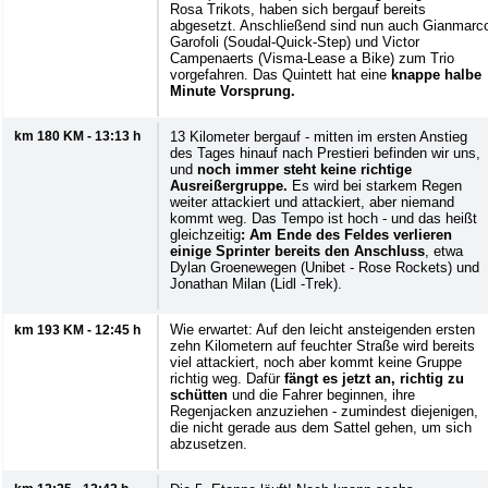
Rosa Trikots, haben sich bergauf bereits
abgesetzt. Anschließend sind nun auch Gianmarc
Garofoli (Soudal-Quick-Step) und Victor
Campenaerts (Visma-Lease a Bike) zum Trio
vorgefahren. Das Quintett hat eine
knappe halbe
Minute Vorsprung.
km 180 KM - 13:13 h
13 Kilometer bergauf - mitten im ersten Anstieg
des Tages hinauf nach Prestieri befinden wir uns,
und
noch immer steht keine richtige
Ausreißergruppe.
Es wird bei starkem Regen
weiter attackiert und attackiert, aber niemand
kommt weg. Das Tempo ist hoch - und das heißt
gleichzeitig
: Am Ende des Feldes verlieren
einige Sprinter bereits den Anschluss
, etwa
Dylan Groenewegen (Unibet - Rose Rockets) und
Jonathan Milan (Lidl -Trek).
Wie erwartet: Auf den leicht ansteigenden ersten
km 193 KM - 12:45 h
zehn Kilometern auf feuchter Straße wird bereits
viel attackiert, noch aber kommt keine Gruppe
richtig weg. Dafür
fängt es jetzt an, richtig zu
schütten
und die Fahrer beginnen, ihre
Regenjacken anzuziehen - zumindest diejenigen,
die nicht gerade aus dem Sattel gehen, um sich
abzusetzen.