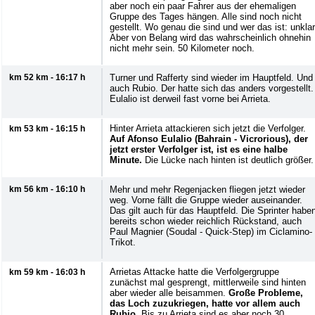
aber noch ein paar Fahrer aus der ehemaligen
Gruppe des Tages hängen. Alle sind noch nicht
gestellt. Wo genau die sind und wer das ist: unklar
Aber von Belang wird das wahrscheinlich ohnehin
nicht mehr sein. 50 Kilometer noch.
km 52 km - 16:17 h
Turner und Rafferty sind wieder im Hauptfeld. Und
auch Rubio. Der hatte sich das anders vorgestellt.
Eulalio ist derweil fast vorne bei Arrieta.
Hinter Arrieta attackieren sich jetzt die Verfolger.
km 53 km - 16:15 h
Auf Afonso Eulalio (Bahrain - Vicrorious), der
jetzt erster Verfolger ist, ist es eine halbe
Minute.
Die Lücke nach hinten ist deutlich größer.
km 56 km - 16:10 h
Mehr und mehr Regenjacken fliegen jetzt wieder
weg. Vorne fällt die Gruppe wieder auseinander.
Das gilt auch für das Hauptfeld. Die Sprinter habe
bereits schon wieder reichlich Rückstand, auch
Paul Magnier (Soudal - Quick-Step) im Ciclamino-
Trikot.
Arrietas Attacke hatte die Verfolgergruppe
km 59 km - 16:03 h
zunächst mal gesprengt, mittlerweile sind hinten
aber wieder alle beisammen.
Große Probleme,
das Loch zuzukriegen, hatte vor allem auch
Rubio.
Bis zu Arrieta sind es aber noch 30