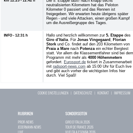
km 12:25 - 12:42 h
Die 5. Etappe läuft! Nach knapp sechs
neutralisierten Kilometern hat das Peloton
Kilometer 0 passiert und das Rennen ist
freigegeben. Wir erwarten heute übrigens später
Regen - und viele Attacken, einen großen Kampf
um die Ausreißergruppe des Tages.
Hallo und herzlich willkommen zur
5. Etappe
des
INFO - 12:31 h
Giro d’Italia
. Für
Jonas Vingegaard
,
Florian
Stork
und Co. findet auf den 203 Kilometern von
Praia a Mare
nach
Potenza
ein echter Bergtest
statt. Vor allem die Klassementfahrer sind bei de
Programm mit mehr als
4000 Höhenmetern
gefordert.
Eurosport.de
tickert in Zusammenarbeit
mit
radsport-news.com
ab 15:00 Uhr für Euch live 
und gibt auch vorher die wichtigsten Infos hier
durch. Viel Spaß!
COOKIE EINSTELLUNGEN
|
DATENSCHUTZ
|
KONTAKT
|
IMPRESSUM
RUBRIKEN
SONDERSEITEN
PROFI-NEWS
GIRO D`ITALIA 2026
JEDERMANN-NEWS
TOUR DE FRANCE 2026
LIVE
VUELTA A ESPAÑA 2026