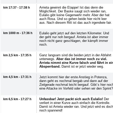
Arrieta gewinnt die Etappe! Ist das denn die
km 17:37 - 17:38 h
Möglichkeit. Der Baske saugt sich wieder ran,
Eulalio gibt keine Gegenwehr mehr. Aber der hat
auch Rosa. Und so gehen beide hier nicht leer
aus. Nach diesem Ritt ist das auch irgendwie fair.
km 1000 m - 17:36 h
Eulalio geht jetzt auf den letzten Kilometer. Und
der geht nur noh bergauf. Arrieta ist aber immer
noch nicht ganz geschlagen, der kämpft immer
noch.
Ganz langsam sind die beiden jetzt in der Abfahrt
km 2,5 km - 17:35 h
unterwegs.
Aber das ist immer noch zu viel.
Arrieta nimmt eine Kurve falsch und fährt in ei
Absperrband.
Damit ist er jetzt wieder weg.
km 4,5 km - 17:31 h
Jetzt kommt hier der erste Anstieg in Potenza,
dann geht es nochmal bergab und dann auf der
Zielgerade nochmal leicht bergauf. Gibt`s hier noc
eine Attacke im Vorfeld oder sehen wir den Sprint?
Unfassbar! Jetzt packt sich auch Eulalio!
Der
km 6,5 km - 17:27 h
verliert in einer Kurve auch einfach die Kontrolle.
Damit ist Arrieta wieder ran. Und jetzt wird es doc
noch spannend!