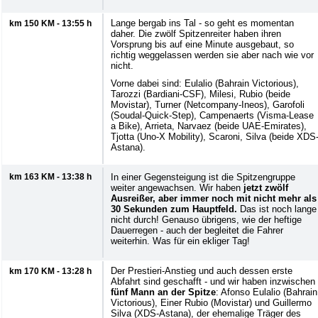
Lange bergab ins Tal - so geht es momentan
km 150 KM - 13:55 h
daher. Die zwölf Spitzenreiter haben ihren
Vorsprung bis auf eine Minute ausgebaut, so
richtig weggelassen werden sie aber nach wie vor
nicht.
Vorne dabei sind: Eulalio (Bahrain Victorious),
Tarozzi (Bardiani-CSF), Milesi, Rubio (beide
Movistar), Turner (Netcompany-Ineos), Garofoli
(Soudal-Quick-Step), Campenaerts (Visma-Lease
a Bike), Arrieta, Narvaez (beide UAE-Emirates),
Tjotta (Uno-X Mobility), Scaroni, Silva (beide XDS
Astana).
km 163 KM - 13:38 h
In einer Gegensteigung ist die Spitzengruppe
weiter angewachsen. Wir haben
jetzt zwölf
Ausreißer, aber immer noch mit nicht mehr als
30 Sekunden zum Hauptfeld.
Das ist noch lange
nicht durch! Genauso übrigens, wie der heftige
Dauerregen - auch der begleitet die Fahrer
weiterhin. Was für ein ekliger Tag!
Der Prestieri-Anstieg und auch dessen erste
km 170 KM - 13:28 h
Abfahrt sind geschafft - und wir haben inzwischen
fünf Mann an der Spitze
: Afonso Eulalio (Bahrain
Victorious), Einer Rubio (Movistar) und Guillermo
Silva (XDS-Astana), der ehemalige Träger des