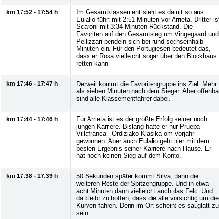
Im Gesamtklassement sieht es damit so aus.
km 17:52 - 17:54 h
Eulalio führt mit 2:51 Minuten vor Arrieta, Dritter is
Scaroni mit 3:34 Minuten Rückstand. Die
Favoriten auf den Gesamtsieg um Vingegaard und
Pellizzari pendeln sich bei rund sechseinhalb
Minuten ein. Für den Portugiesen bedeutet das,
dass er Rosa vielleicht sogar über den Blockhaus
retten kann.
km 17:46 - 17:47 h
Derweil kommt die Favoritengruppe ins Ziel. Mehr
als sieben Minuten nach dem Sieger. Aber offenba
sind alle Klassementfahrer dabei.
Für Arrieta ist es der größte Erfolg seiner noch
km 17:44 - 17:46 h
jungen Karriere. Bislang hatte er nur Prueba
Villafranca - Ordiziako Klasika om Vorjahr
gewonnen. Aber auch Eulalio geht hier mit dem
besten Ergebnis seiner Karriere nach Hause. Er
hat noch keinen Sieg auf dem Konto.
km 17:38 - 17:39 h
50 Sekunden später kommt Silva, dann die
weiteren Reste der Spitzengruppe. Und in etwa
acht Minuten dann vielleicht auch das Feld. Und
da bleibt zu hoffen, dass die alle vorsichtig um die
Kurven fahren. Denn im Ort scheint es sauglatt zu
sein.