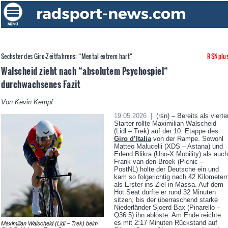
Sechster des Giro-Zeitfahrens: “Mental extrem hart“
RSNplu
Walscheid zieht nach “absolutem Psychospiel“
durchwachsenes Fazit
Von Kevin Kempf
19.05.2026 |
(rsn) – Bereits als vierte
Starter rollte Maximilian Walscheid
(Lidl – Trek) auf der 10. Etappe des
Giro d’Italia
von der Rampe. Sowohl
Matteo Malucelli (XDS – Astana) und
Erlend Blikra (Uno-X Mobility) als auch
Frank van den Broek (Picnic –
PostNL) holte der Deutsche ein und
kam so folgerichtig nach 42 Kilometer
als Erster ins Ziel in Massa. Auf dem
Hot Seat durfte er rund 32 Minuten
sitzen, bis der überraschend starke
Niederländer Sjoerd Bax (Pinarello –
Q36.5) ihn ablöste. Am Ende reichte
es mit 2:17 Minuten Rückstand auf
Maximilian Walscheid (Lidl – Trek) beim