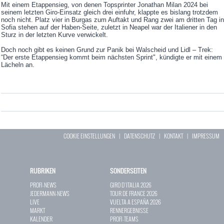
Mit einem Etappensieg, von denen Topsprinter Jonathan Milan 2024 bei
seinem letzten Giro-Einsatz gleich drei einfuhr, klappte es bislang trotzdem
noch nicht. Platz vier in Burgas zum Auftakt und Rang zwei am dritten Tag in
Sofia stehen auf der Haben-Seite, zuletzt in Neapel war der Italiener in den
Sturz in der letzten Kurve verwickelt.
Doch noch gibt es keinen Grund zur Panik bei Walscheid und Lidl – Trek:
“Der erste Etappensieg kommt beim nächsten Sprint", kündigte er mit einem
Lächeln an.
COOKIE EINSTELLUNGEN
|
DATENSCHUTZ
|
KONTAKT
|
IMPRESSUM
RUBRIKEN
SONDERSEITEN
PROFI-NEWS
GIRO D`ITALIA 2026
JEDERMANN-NEWS
TOUR DE FRANCE 2026
LIVE
VUELTA A ESPAÑA 2026
MARKT
RENNERGEBNISSE
KALENDER
PROFI-TEAMS