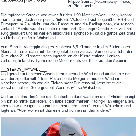
Gir0-Zeitfahren | Foto: Cor Vos
Filippo Ganna (Netcompany - Ineos)
zu Platz sechs.
Die topfebene Strecke war etwas für den 1,99 Meter großen Hünen, könnte
man meinen, doch sehr positiv äußerte Walscheid sich gegenüber RSN und
Eurosport im Ziel nicht über den Parcours und die Bedingungen, die er noch
vorfand. “Mental war das heute extrem hart. Die lange Gerade zum Ziel hat
ewig gedauert und es war ein absolutes Psychospiel, da die ganze Zeit drauf
zu bleiben“, erzählte Walscheid.
Vom Start in Viareggio ging es zunächst 8,5 Kilometer in den Süden nach
Marina di Torre, dann auf der Gegenfahrbahn zurück. Von dort aus führt der
Kurs circa 21 Kilometer schnurgerade an der Küste entlang. Lenken
verboten; links das Tyrrhenische Meer; rechts der Blick auf den Apennin.
___STEADY_PAYWALL___
Und gerade auf solchen Abschnitten macht der Wind grundsätzlich nie das,
was der Sportler will. “Beim Recon heute Morgen stand der Wind ein
bisschen besser, da war ein Ticken mehr Rückenwind, jetzt ist er ein
bisschen auf die Seite gedreht. Aber okay“, so Walscheid.
Und so fiel das Resümee des Deutschen durchwachsen aus. “Ehrlich gesagt
bin ich so mittel zufrieden. Ich habe schon meinen Pacing-Plan eingehalten,
aber ich wollte eigentlich ein bisschen mehr fahren“, verriet Walscheid und
fügte an: “Aber wollen ist das eine und können ist das andere."