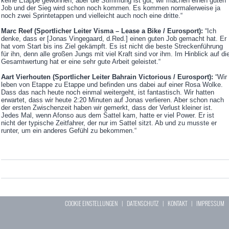
keine Etappe gewonnen, aber die Stimmung ist gut, wir machen einen guten
Job und der Sieg wird schon noch kommen. Es kommen normalerweise ja
noch zwei Sprintetappen und vielleicht auch noch eine dritte.“
Marc Reef (Sportlicher Leiter Visma – Lease a Bike / Eurosport):
“Ich
denke, dass er [Jonas Vingegaard, d.Red.] einen guten Job gemacht hat. Er
hat vom Start bis ins Ziel gekämpft. Es ist nicht die beste Streckenführung
für ihn, denn alle großen Jungs mit viel Kraft sind vor ihm. Im Hinblick auf di
Gesamtwertung hat er eine sehr gute Arbeit geleistet.“
Aart Vierhouten (Sportlicher Leiter Bahrain Victorious / Eurosport):
“Wir
leben von Etappe zu Etappe und befinden uns dabei auf einer Rosa Wolke.
Dass das nach heute noch einmal weitergeht, ist fantastisch. Wir hatten
erwartet, dass wir heute 2:20 Minuten auf Jonas verlieren. Aber schon nach
der ersten Zwischenzeit haben wir gemerkt, dass der Verlust kleiner ist.
Jedes Mal, wenn Afonso aus dem Sattel kam, hatte er viel Power. Er ist
nicht der typische Zeitfahrer, der nur im Sattel sitzt. Ab und zu musste er
runter, um ein anderes Gefühl zu bekommen.“
COOKIE EINSTELLUNGEN
|
DATENSCHUTZ
|
KONTAKT
|
IMPRESSUM