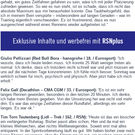
gehabt, ein gutes Zeitfahren gefahren zu sein, wäre ich mit jeder Platzierung
zufrieden gewesen. So wie es nun steht, ist es schade, dass ich nicht das
absolute Maximum aus mir herausholen konnte. Das Taubheitsgefühl, das
ich in meinem Bein verspürte – insbesondere auf langen Geraden – war im
Training eigentlich verschwunden. Es ist frustrierend, dass es nun
ausgerechnet während eines Rennens wieder aufgetreten ist.“
Giulio Pellizzari (Red Bull Bora - hansgrohe / 18. / Eurosport):
“Ich
wusste, dass ich heute leiden muss. Ich konnte 25 Watt weniger treten als
normal. Ich denke, dass ich trotzdem recht schnell war und jetzt müssen wir
uns auf die nächsten Tage konzentrieren. Ich fühle mich besser. Sonntag wa
wirklich schwer für mich, psychisch und physisch. Aber jetzt habe ich mich
erholt.“
Felix Gall (Decathlon – CMA CGM / 33. / Eurosport):
“Es ist ein sehr
langes Rennen geworden, besonders in den letzten 20 Minuten. Ich denke,
ich habe mein Bestes gegeben. Von der Umsetzung her war nicht viel mehr
drin. Es war das einzige Zeitfahren dieser Rundfahrt, allerdings ein sehr
langes. Es war ok.“
Tim Torn Teutenberg (Lidl – Trek / 162. / RSN):
“Heute ist das ein bissche
ein verlängerter Ruhetag. Bisher passt alles schon, Hier und da mal ein
kleines Wehwechen, aber nichts Weltbewegendes. Soweit erst mal alles
entspannt. In der Sprintvorbereitung läuft es gut. Wir haben bisher zwar noch