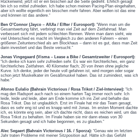
Rückenwind, jetzt ist er ein bisschen auf die Seite gedreht. Ehrlich gesagt
bin ich so mittel zufrieden. Ich habe schon meinen Pacing-Plan eingehalten,
aber ich wollte eigentlich ein bisschen mehr fahren. Aber wollen ist das eine
und können ist das andere.“
Ben O’Connor (Jayco – AlUla / Elfter / Eurosport):
“Wenn man um die
Gesamtwertung fährt, verbringt man viel Zeit auf dem Zeitfahrrad. Man
verbessert sich mit jedem schlechten Rennen. Wenn man dann sieht, wie
viel Unterschied es macht im Vergleich zu den anderen Fahrern – einen
größeren Zeitunterschied als am Blockhaus – dann ist es gut, dass man Zeit
darin investiert und das Beste versucht.“
Jonas Vingegaard (Visma – Lease a Bike / Gesamtzweiter / Eurosport):
“Ich denke ich kann sehr zufrieden sehr. Es war ein fürchterliches, ein ganz
fürchterliches Zeitfahren. 40 Kilometer flach; 20 von ihnen ohne jegliche
Kurve. Ich denke, jeder der heute voll gefahren ist, wird morgen oder sogar
schon jetzt Muskelkater im Gesäßmuskel haben. Das ist zumindest, was ich
habe.“
Afonso Eulalio (Bahrain Victorious / Rosa Trikot / Ziel-Interview):
“Ich
mag den Radsport auch nach so einem harten Tag immer noch sehr. Ich
leide, leide und leide, aber am Ende komme ich ins Ziel und behalte das
Rosa Trikot. Das ist unglaublich. Erst im Finale hat mir das Team gesagt,
dass es sehr eng ist und es knapp wird mit Jonas. Im ersten Moment dachte
ich, es könnte eng sein, aber ich dachte nicht, dass es reichen wird, um das
Rosa Trikot zu behalten. Im Finale haben sie mir dann etwas von 30
Sekunden gesagt und ich habe begonnen, es zu glauben.“
Alec Segaert (Bahrain Victorious / 16. / Sporza):
“Genau wie im letzten
Jahr traten Probleme mit meiner Sitzposition auf. Hätte ich das Gefühl