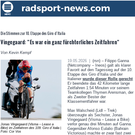
Die Stimmen zur 10. Etappe des Giro d’Italia
Vingegaard: “Es war ein ganz fürchterliches Zeitfahren“
Von Kevin Kempf
19.05.2026 |
(rsn) – Filippo Ganna
(Netcompany – Ineos) galt als klarer
Favorit auf den Tagessieg auf der 10.
Etappe des Giro d’Italia und der
Italiener
wurde dieser Rolle gerecht
.
Er beendete das 42 Kilometer lange
Zeitfahren 1:54 Minuten vor seinem
Teamkollegen Thymen Arensman, der
als Zweiter Bester der
Klassementfahrer war.
Max Walscheid (Lidl – Trek)
überzeugte als Sechster, Jonas
Vingegaard (Visma – Lease a Bike)
verlor genau drei Minuten auf Ganna.
Jonas Vingegaard (Visma – Lease a
Bike) im Zeitfahren des 109. Giro d´Italia |
Gegenüber Afonso Eulalio (Bahrain
Foto: Cor Vos
Victorious) machte er zwar fast zwei