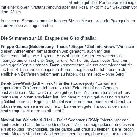
Minuten gut. Der Portugiese verteidigt
mit einer großen Kraftanstrengung aber das Rosa Trikot mit 27 Sekunden vor
dem Dänen.
In unserem Stimmensammler können Sie nachlesen, was die Protagonisten
zum Rennen zu sagen hatten.
Die Stimmen zur 10. Etappe des Giro d’Italia:
Filippo Ganna (Netcompany - Ineos / Sieger / Ziel-Interview):
“Wir haben
diesen Winter einen fantastischen Job gemacht, auch mit den
Klassementfahrer wie Thymen. Er wird heute Zweiter. Es war ein toller
Teamjob und ein schöner Sieg für uns. Wir hoffen, dass heute Nacht ein
wenig genießen zu können. Dann konzentrieren wir uns aber wieder auf die
letzten 14 Tage. So ein langes Zeitfahren mag ich sehr. Ich freue mich
endlich ein Zeitfahren bekommen zu haben, das mir liegt – ohne Berg.“
Derek Gee-West (Lidl – Trek / Fünfter / Eurosport):
“Es war ein
superhartes Zeitfahren. Ich hatte zu viel Zeit, um auf den Geraden
nachzudenken. Man weiß nie, wie gut es beim Zeitfahren funktioniert, bis
man zehn Minuten absolviert hat. Ich habe mich gut gefühlt und bin sehr
glücklich über das Ergebnis. Mental war es sehr hart, sich nicht darauf zu
fokussieren, wie sehr es schmerzt. Es war ein guter Parcours, den man
heutzutage nicht mehr so oft sieht.“
Maximilian Walscheid (Lidl – Trek / Sechster / RSN):
“Mental war das
heute extrem hart. Die lange Gerade zum Ziel hat ewig gedauert und es war
ein absolutes Psychospiel, da die ganze Zeit drauf zu bleiben. Beim Recon
heute Morgen stand der Wind ein bisschen besser, da war ein Ticken mehr