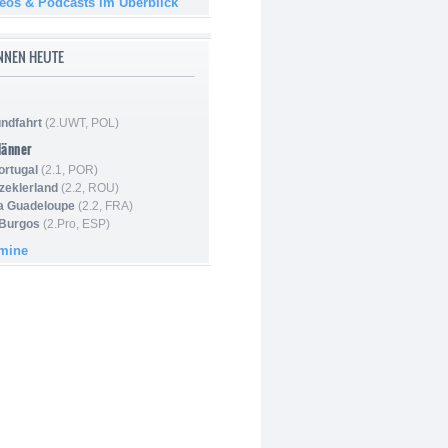
deos & Podcasts im Überblick
NNEN HEUTE
ndfahrt
(2.UWT, POL)
Männer
ortugal
(2.1, POR)
Szeklerland
(2.2, ROU)
la Guadeloupe
(2.2, FRA)
 Burgos
(2.Pro, ESP)
rmine