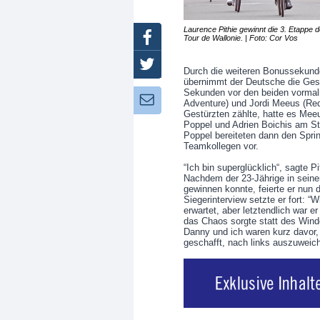
Laurence Pithie gewinnt die 3. Etappe d
Facebook
Tour de Wallonie. | Foto: Cor Vos
Twitter
Durch die weiteren Bonussekund
übernimmt der Deutsche die Gesam
Sekunden vor den beiden vormali
Newsletter:
Adventure) und Jordi Meeus (Red
Gestürzten zählte, hatte es Mee
Poppel und Adrien Boichis am St
Poppel bereiteten dann den Sprin
Teamkollegen vor.
“Ich bin superglücklich“, sagte Pi
Nachdem der 23-Jährige in seine
gewinnen konnte, feierte er nun 
Siegerinterview setzte er fort:
erwartet, aber letztendlich war e
das Chaos sorgte statt des Windes
Danny und ich waren kurz davor,
geschafft, nach links auszuweich