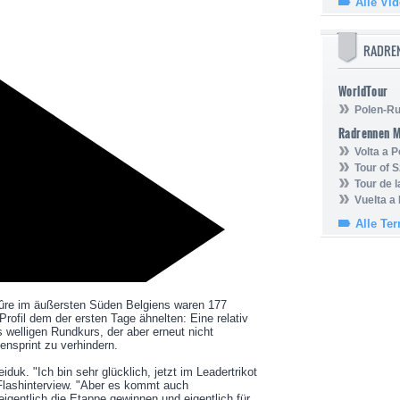
Alle Vi
RADRE
WorldTour
Polen-Ru
Radrennen 
Volta a P
Tour of 
Tour de 
Vuelta a
Alle Te
re im äußersten Süden Belgiens waren 177
Profil dem der ersten Tage ähnelten: Eine relativ
s welligen Rundkurs, der aber erneut nicht
ensprint zu verhindern.
eiduk. "Ich bin sehr glücklich, jetzt im Leadertrikot
 Flashinterview. "Aber es kommt auch
eigentlich die Etappe gewinnen und eigentlich für