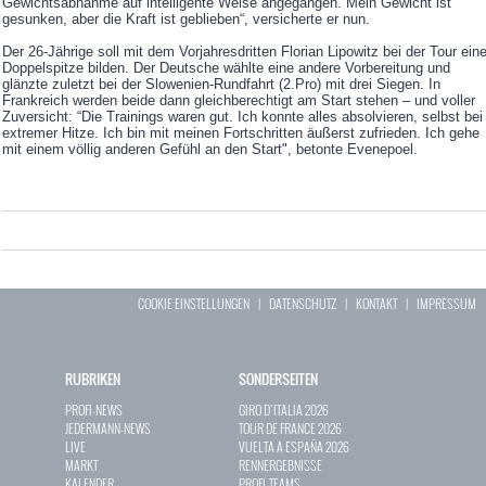
Gewichtsabnahme auf intelligente Weise angegangen. Mein Gewicht ist
gesunken, aber die Kraft ist geblieben“, versicherte er nun.
Der 26-Jährige soll mit dem Vorjahresdritten Florian Lipowitz bei der Tour ein
Doppelspitze bilden. Der Deutsche wählte eine andere Vorbereitung und
glänzte zuletzt bei der Slowenien-Rundfahrt (2.Pro) mit drei Siegen. In
Frankreich werden beide dann gleichberechtigt am Start stehen – und voller
Zuversicht: “Die Trainings waren gut. Ich konnte alles absolvieren, selbst bei
extremer Hitze. Ich bin mit meinen Fortschritten äußerst zufrieden. Ich gehe
mit einem völlig anderen Gefühl an den Start", betonte Evenepoel.
COOKIE EINSTELLUNGEN
|
DATENSCHUTZ
|
KONTAKT
|
IMPRESSUM
RUBRIKEN
SONDERSEITEN
PROFI-NEWS
GIRO D`ITALIA 2026
JEDERMANN-NEWS
TOUR DE FRANCE 2026
LIVE
VUELTA A ESPAÑA 2026
MARKT
RENNERGEBNISSE
KALENDER
PROFI-TEAMS