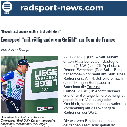
“Gewicht ist gesunken, Kraft ist geblieben“
Evenepoel “mit völlig anderem Gefühl“ zur Tour de France
Von Kevin Kempf
27.06.2026 |
(rsn) – Seit seinem
dritten Platz bei Lüttich-Bastogne-
Lüttich (1.UWT) am 26. April stand
Remco Evenepoel (Red Bull – Bora –
hansgrohe) nicht mehr am Start eines
Radrennens. Am 4. Juli wird er nach
dann 69 Tagen Rennpause in
Barcelona die
Tour de
France
(2.UWT) in Angriff nehmen.
Grund für die lange Unterbrechung ist
jedoch keine Verletzung oder
Krankheit, sondern eine ungewöhnlich
Vorbereitung auf das wichtigste
Radrennen der Welt.
Das aktuellste Foto von Remco
Evenepoel (Red Bull - Bora - hansgrohe)
Die war vom Belgier und seinem
bei einem Radrennen: Der Belgier
deutschen Team aber genau so