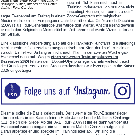
verlässt das Siegerpodium von Lüttich-
geplant. “Ich kann mich auch im
Bastogne-Lüttich, auf das er als Dritter
Training vorbereiten. Ich brauche nicht
durfte. | Foto: Cor Vos
unbedingt Rennen, um bereit zu sein“,
sagte Evenepoel am Freitag in einem Zoom-Gespräch mit belgischen
Medienvertretern. Im vergangenen Jahr bestritt er das Critérium du Dauphiné
(2.UWT) als Tour-Generalprobe und wurde dort Vierter. Anschließend gewann
er noch den Belgischen Meistertitel im Zeitfahren und wurde Vizemeister auf
der Straße.
Eine klassische Vorbereitung also auf die Frankreich-Rundfahrt, die allerding
nicht fruchtete. “Ich erschien ausgequetscht am Start der Tour“, blickte er
zurück. Es lief von Anfang an nicht nach Plan; in der zweiten Woche gab
Evenepoel dann auf. Wegen
eines schweren Trainingssturzes im
Dezember 2024
fehlten dem Doppel-Olympiasieger damals vielleicht auch
die Grundlagen. Erst zu den Ardennenklassikern war Evenepoel in die Saiso
2025 eingestiegen.
Diesmal sollte die Basis gelegt sein. Der zweimalige Tour-Etappensieger
startete stark in die Saison feierte Ende Januar bei der Mallorca Challenge
(1.1) gleich drei Siege. Ab der UAE Tour (2.UWT) lief es dann weniger gut,
Evenepoel wurden bergauf ein ums andere Mal die Grenzen aufgezeigt.
Daran arbeitete er und speckte im Trainingslager ab. “Wir sind die