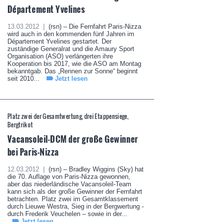
Département Yvelines
13.03.2012 |
(rsn) – Die Fernfahrt Paris-Nizza
wird auch in den kommenden fünf Jahren im
Département Yvelines gestartet. Der
zuständige Generalrat und die Amaury Sport
Organisation (ASO) verlängerten ihre
Kooperation bis 2017, wie die ASO am Montag
bekanntgab. Das „Rennen zur Sonne“ beginnt
seit 2010...
Jetzt lesen
Platz zwei der Gesamtwertung, drei Etappensiege,
Bergtrikot
Vacansoleil-DCM der große Gewinner
bei Paris-Nizza
12.03.2012 |
(rsn) – Bradley Wiggins (Sky) hat
die 70. Auflage von Paris-Nizza gewonnen,
aber das niederländische Vacansoleil-Team
kann sich als der große Gewinner der Fernfahrt
betrachten. Platz zwei im Gesamtklassement
durch Lieuwe Westra, Sieg in der Bergwertung -
durch Frederik Veuchelen – sowie in der...
Jetzt lesen