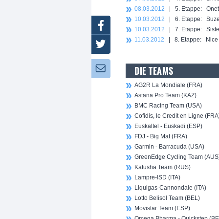
08.03.2012
| 5. Etappe: Onet
10.03.2012
| 6. Etappe: Suze-
Facebook
10.03.2012
| 7. Etappe: Siste
11.03.2012
| 8. Etappe: Nice 
Twitter
DIE TEAMS
Newsletter:
AG2R La Mondiale (FRA)
Astana Pro Team (KAZ)
BMC Racing Team (USA)
Cofidis, le Credit en Ligne (FRA
Euskaltel - Euskadi (ESP)
FDJ - Big Mat (FRA)
Garmin - Barracuda (USA)
GreenEdge Cycling Team (AUS
Katusha Team (RUS)
Lampre-ISD (ITA)
Liquigas-Cannondale (ITA)
Lotto Belisol Team (BEL)
Movistar Team (ESP)
Omega Pharma - Quickstep (BE