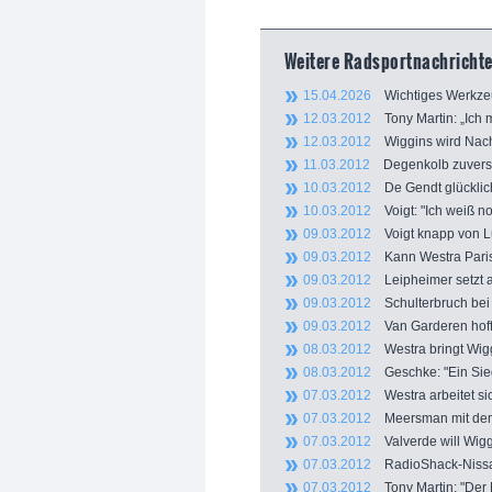
Weitere Radsportnachrichten
15.04.2026
Wichtiges Werkzeu
12.03.2012
Tony Martin: „Ich 
12.03.2012
Wiggins wird Nachf
11.03.2012
Degenkolb zuversic
10.03.2012
De Gendt glücklich
10.03.2012
Voigt: "Ich weiß no
09.03.2012
Voigt knapp von L
09.03.2012
Kann Westra Paris
09.03.2012
Leipheimer setzt al
09.03.2012
Schulterbruch bei 
09.03.2012
Van Garderen hoff
08.03.2012
Westra bringt Wiggi
08.03.2012
Geschke: "Ein Sieg 
07.03.2012
Westra arbeitet si
07.03.2012
Meersman mit dem s
07.03.2012
Valverde will Wigg
07.03.2012
RadioShack-Nissan 
07.03.2012
Tony Martin: "Der 