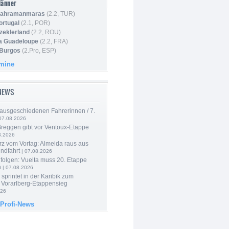
Männer
 Kahramanmaras
(2.2, TUR)
ortugal
(2.1, POR)
Szeklerland
(2.2, ROU)
la Guadeloupe
(2.2, FRA)
 Burgos
(2.Pro, ESP)
rmine
-NEWS
 ausgeschiedenen Fahrerinnen / 7.
07.08.2026
Breggen gibt vor Ventoux-Etappe
8.2026
rz vom Vortag: Almeida raus aus
ndfahrt
| 07.08.2026
folgen: Vuelta muss 20. Etappe
n
| 07.08.2026
 sprintet in der Karibik zum
 Vorarlberg-Etappensieg
026
 Profi-News