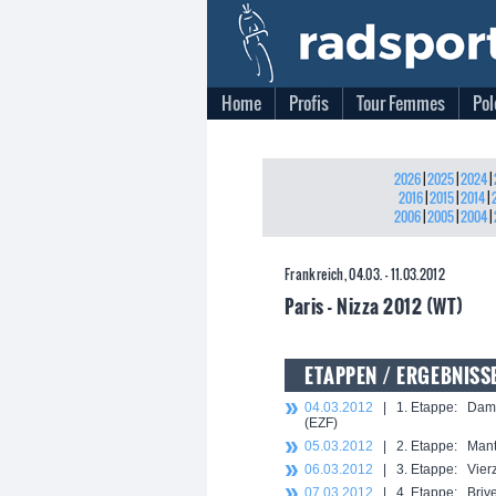
Home
Profis
Tour Femmes
Pol
2026
|
2025
|
2024
|
2016
|
2015
|
2014
|
2006
|
2005
|
2004
|
Frankreich, 04.03. - 11.03.2012
Paris - Nizza 2012 (WT)
ETAPPEN / ERGEBNISS
04.03.2012
| 1. Etappe: Dampi
(EZF)
05.03.2012
| 2. Etappe: Mante
06.03.2012
| 3. Etappe: Vierzo
07.03.2012
| 4. Etappe: Brive-