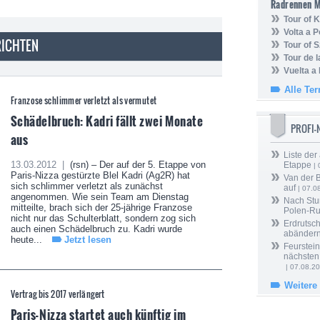
Radrennen 
Tour of
Volta a P
HRICHTEN
Tour of 
Tour de 
Vuelta a
Alle Te
Franzose schlimmer verletzt als vermutet
Schädelbruch: Kadri fällt zwei Monate
PROFI
aus
Liste der
13.03.2012 |
(rsn) – Der auf der 5. Etappe von
Etappe
| 
Paris-Nizza gestürzte Blel Kadri (Ag2R) hat
Van der 
sich schlimmer verletzt als zunächst
auf
| 07.0
angenommen. Wie sein Team am Dienstag
Nach Stu
mitteilte, brach sich der 25-jährige Franzose
Polen-Ru
nicht nur das Schulterblatt, sondern zog sich
Erdrutsch
auch einen Schädelbruch zu. Kadri wurde
abänder
heute...
Jetzt lesen
Feurstein
nächsten
| 07.08.2
Weitere
Vertrag bis 2017 verlängert
Paris-Nizza startet auch künftig im