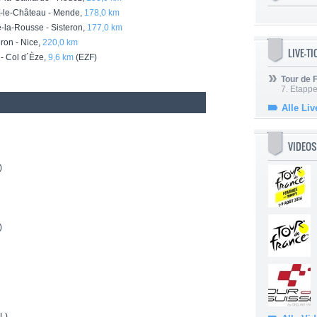
-le-Château - Mende,
178,0 km
la-Rousse - Sisteron,
177,0 km
ron - Nice,
220,0 km
LIVE-T
- Col d´Èze,
9,6 km
(EZF)
Tour de
7. Etappe
Alle Liv
VIDEOS
)
)
L)