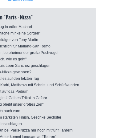
 "Paris - Nizza"
g in edler Machart
mache mir keine Sorgen"
olger von Tony Martin
htlich für Mailand-San Remo
, Leipheimer der große Pechvogel
ch, wie es geht"
uis Leon Sanchez geschlagen
-Nizza gewinnen?
les auf den letzten Tag
Kadri, Matthews mit Schnitt- und Schürfwunden
t auf das Podium
ns´ Gelbes Trikot in Gefahr
bleibt unser großes Ziel"
ch nach vorn
tärksten Finish, Geschke Sechster
ins schlagen
bei Paris-Nizza nur noch mit fünf Fahrern
Motor kommt langsam auf Touren“