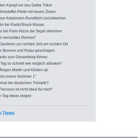
den Kampf um das Gelbe Trikot
staffel-Pleite mit neuen Zielen
zur Katalonien-Rundfahrt zurückkehren
än bei RadioShack-Nissan
bei Paris-Nizza die Segel streichen
n verrücktes Rennen"
rderen zur rechten Zeit am rechten Ort
 Boonen und Rojas geschlagen
rtin zum Gesamtsieg führen
Tag so schnell wie möglich abhaken"
Regen Martin und Klöden ab
ist unsere Nummer 1"
mal die deutschen Trümpfe?
rcours ist nicht ideal für mich"
 Tag etwas zeigen
um Thema