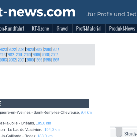
en-Rundfahrt
KT-Szene
Gravel
Profi-Material
Produkt-News
2023
|
2022
|
2021
|
2020
|
2019
|
2018
|
2017
2013
|
2012
|
2011
|
2010
|
2009
|
2008
|
2007
2003
|
2002
|
2001
|
2000
|
1999
|
1998
|
1997
E
erre-en-Yvelines - Saint-Rémy-lès-Chevreuse,
9,4 km
s-la-Jolie - Orléans,
185,0 km
n - Le Lac de Vassivière,
194,0 km
Steady
la-Gaillarde - Rodez,
183,0 km