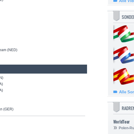
Alle Vi
SONDE
Team (NED)
N)
A)
A)
Alle So
RADRE
n (GER)
WorldTour
Polen-Ru