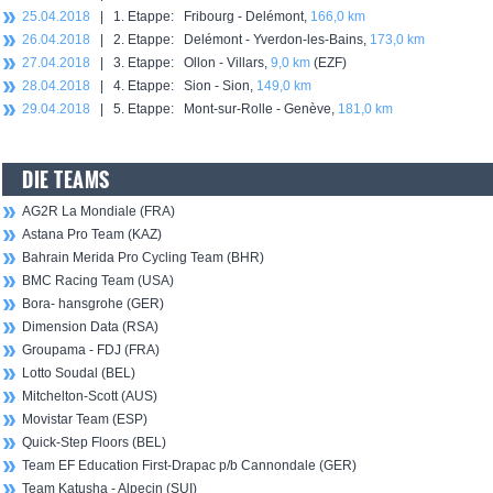
25.04.2018
| 1. Etappe: Fribourg - Delémont,
166,0 km
26.04.2018
| 2. Etappe: Delémont - Yverdon-les-Bains,
173,0 km
27.04.2018
| 3. Etappe: Ollon - Villars,
9,0 km
(EZF)
28.04.2018
| 4. Etappe: Sion - Sion,
149,0 km
29.04.2018
| 5. Etappe: Mont-sur-Rolle - Genève,
181,0 km
DIE TEAMS
AG2R La Mondiale (FRA)
Astana Pro Team (KAZ)
Bahrain Merida Pro Cycling Team (BHR)
BMC Racing Team (USA)
Bora- hansgrohe (GER)
Dimension Data (RSA)
Groupama - FDJ (FRA)
Lotto Soudal (BEL)
Mitchelton-Scott (AUS)
Movistar Team (ESP)
Quick-Step Floors (BEL)
Team EF Education First-Drapac p/b Cannondale (GER)
Team Katusha - Alpecin (SUI)