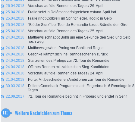
26.04.2018
Vorschau auf die Rennen des Tages / 26. April
25.04.2018
Fraile setzt in Delémont erfolgreichen Astana-April fort
25.04.2018
Fraile ringt Colbrelli im Sprint nieder, Roglic in Gelb
25.04.2018
“Blöder Sturz“ bei Tour de Romandie kostet Brändle den Giro
25.04.2018
Vorschau auf die Rennen des Tages / 25. April
24.04.2018
Matthews schnappt Bohli um eine Sekunde den Sieg und Gelb
noch weg
24.04.2018
Matthews gewinnt Prolog vor Bohli und Roglic
24.04.2018
Geschke kämpft sich ins Renngeschehen zurück
24.04.2018
Startzeiten des Prologs zur 72. Tour de Romandie
24.04.2018
Offenes Rennen mit zahlreichen Sieg-Kandidaten
24.04.2018
Vorschau auf die Rennen des Tages / 24. April
21.04.2018
Porte: Mit bescheidenen Ambitionen zur Tour de Romandie
30.03.2018
Dilliers Comeback-Programm nach Fingerbruch: 6 Renntage in 8
Tagen
22.09.2017
72. Tour de Romandie beginnt in Fribourg und endet in Genf
Weitere Nachrichten zum Thema