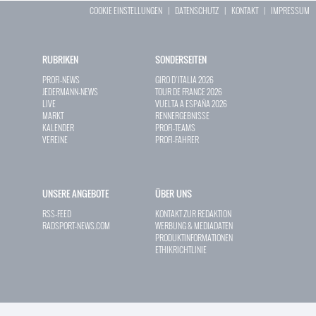
COOKIE EINSTELLUNGEN
|
DATENSCHUTZ
|
KONTAKT
|
IMPRESSUM
RUBRIKEN
SONDERSEITEN
PROFI-NEWS
GIRO D`ITALIA 2026
JEDERMANN-NEWS
TOUR DE FRANCE 2026
LIVE
VUELTA A ESPAÑA 2026
MARKT
RENNERGEBNISSE
KALENDER
PROFI-TEAMS
VEREINE
PROFI-FAHRER
UNSERE ANGEBOTE
ÜBER UNS
RSS-FEED
KONTAKT ZUR REDAKTION
RADSPORT-NEWS.COM
WERBUNG & MEDIADATEN
PRODUKTINFORMATIONEN
ETHIKRICHTLINIE