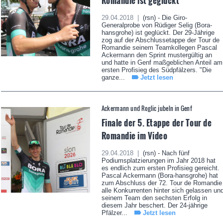
Romandie ist geglückt
29.04.2018 |
(rsn) - Die Giro-
Generalprobe von Rüdiger Selig (Bora-
hansgrohe) ist geglückt. Der 29-Jährige
zog auf der Abschlussetappe der Tour de
Romandie seinem Teamkollegen Pascal
Ackermann den Sprint mustergültig an
und hatte in Genf maßgeblichen Anteil am
ersten Profisieg des Südpfälzers. "Die
ganze...
Jetzt lesen
Ackermann und Roglic jubeln in Genf
Finale der 5. Etappe der Tour de
Romandie im Video
29.04.2018 |
(rsn) - Nach fünf
Podiumsplatzierungen im Jahr 2018 hat
es endlich zum ersten Profisieg gereicht.
Pascal Ackermann (Bora-hansgrohe) hat
zum Abschluss der 72. Tour de Romandie
alle Konkurrenten hinter sich gelassen un
seinem Team den sechsten Erfolg in
diesem Jahr beschert. Der 24-jährige
Pfälzer...
Jetzt lesen