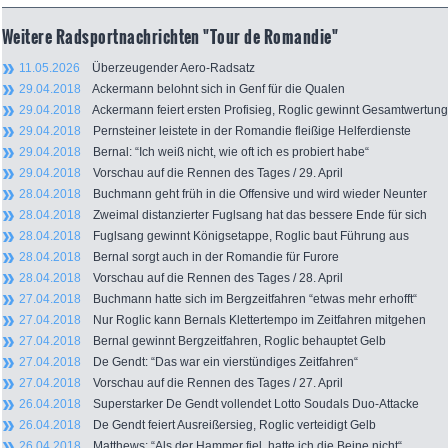
Weitere Radsportnachrichten "Tour de Romandie"
11.05.2026
Überzeugender Aero-Radsatz
29.04.2018
Ackermann belohnt sich in Genf für die Qualen
29.04.2018
Ackermann feiert ersten Profisieg, Roglic gewinnt Gesamtwertung
29.04.2018
Pernsteiner leistete in der Romandie fleißige Helferdienste
29.04.2018
Bernal: “Ich weiß nicht, wie oft ich es probiert habe“
29.04.2018
Vorschau auf die Rennen des Tages / 29. April
28.04.2018
Buchmann geht früh in die Offensive und wird wieder Neunter
28.04.2018
Zweimal distanzierter Fuglsang hat das bessere Ende für sich
28.04.2018
Fuglsang gewinnt Königsetappe, Roglic baut Führung aus
28.04.2018
Bernal sorgt auch in der Romandie für Furore
28.04.2018
Vorschau auf die Rennen des Tages / 28. April
27.04.2018
Buchmann hatte sich im Bergzeitfahren “etwas mehr erhofft“
27.04.2018
Nur Roglic kann Bernals Klettertempo im Zeitfahren mitgehen
27.04.2018
Bernal gewinnt Bergzeitfahren, Roglic behauptet Gelb
27.04.2018
De Gendt: “Das war ein vierstündiges Zeitfahren“
27.04.2018
Vorschau auf die Rennen des Tages / 27. April
26.04.2018
Superstarker De Gendt vollendet Lotto Soudals Duo-Attacke
26.04.2018
De Gendt feiert Ausreißersieg, Roglic verteidigt Gelb
26.04.2018
Matthews: “Als der Hammer fiel, hatte ich die Beine nicht“