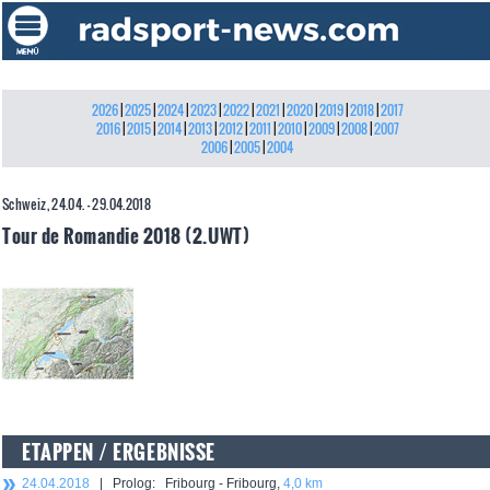
2026
|
2025
|
2024
|
2023
|
2022
|
2021
|
2020
|
2019
|
2018
|
2017
2016
|
2015
|
2014
|
2013
|
2012
|
2011
|
2010
|
2009
|
2008
|
2007
2006
|
2005
|
2004
Schweiz, 24.04. - 29.04.2018
Tour de Romandie 2018 (2.UWT)
ETAPPEN / ERGEBNISSE
24.04.2018
| Prolog: Fribourg - Fribourg,
4,0 km