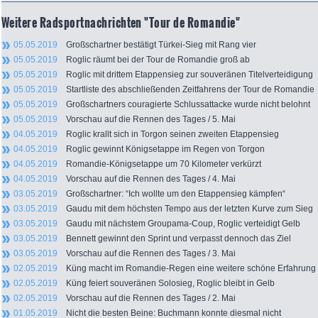
Weitere Radsportnachrichten "Tour de Romandie"
05.05.2019
Großschartner bestätigt Türkei-Sieg mit Rang vier
05.05.2019
Roglic räumt bei der Tour de Romandie groß ab
05.05.2019
Roglic mit drittem Etappensieg zur souveränen Titelverteidigung
05.05.2019
Startliste des abschließenden Zeitfahrens der Tour de Romandie
05.05.2019
Großschartners couragierte Schlussattacke wurde nicht belohnt
05.05.2019
Vorschau auf die Rennen des Tages / 5. Mai
04.05.2019
Roglic krallt sich in Torgon seinen zweiten Etappensieg
04.05.2019
Roglic gewinnt Königsetappe im Regen von Torgon
04.05.2019
Romandie-Königsetappe um 70 Kilometer verkürzt
04.05.2019
Vorschau auf die Rennen des Tages / 4. Mai
03.05.2019
Großschartner: “Ich wollte um den Etappensieg kämpfen“
03.05.2019
Gaudu mit dem höchsten Tempo aus der letzten Kurve zum Sieg
03.05.2019
Gaudu mit nächstem Groupama-Coup, Roglic verteidigt Gelb
03.05.2019
Bennett gewinnt den Sprint und verpasst dennoch das Ziel
03.05.2019
Vorschau auf die Rennen des Tages / 3. Mai
02.05.2019
Küng macht im Romandie-Regen eine weitere schöne Erfahrung
02.05.2019
Küng feiert souveränen Solosieg, Roglic bleibt in Gelb
02.05.2019
Vorschau auf die Rennen des Tages / 2. Mai
01.05.2019
Nicht die besten Beine: Buchmann konnte diesmal nicht