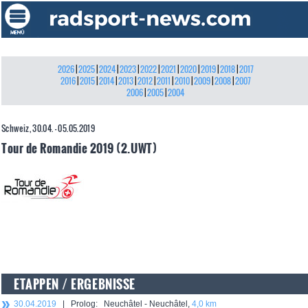
2026
|
2025
|
2024
|
2023
|
2022
|
2021
|
2020
|
2019
|
2018
|
2017
2016
|
2015
|
2014
|
2013
|
2012
|
2011
|
2010
|
2009
|
2008
|
2007
2006
|
2005
|
2004
Schweiz, 30.04. - 05.05.2019
Tour de Romandie 2019 (2.UWT)
ETAPPEN / ERGEBNISSE
30.04.2019
| Prolog: Neuchâtel - Neuchâtel,
4,0 km