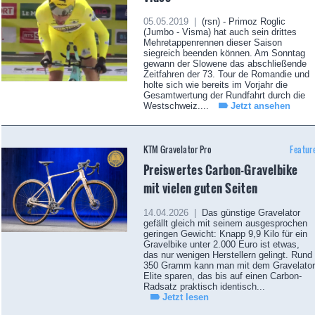
05.05.2019 |
(rsn) - Primoz Roglic
(Jumbo - Visma) hat auch sein drittes
Mehretappenrennen dieser Saison
siegreich beenden können. Am Sonntag
gewann der Slowene das abschließende
Zeitfahren der 73. Tour de Romandie und
holte sich wie bereits im Vorjahr die
Gesamtwertung der Rundfahrt durch die
Westschweiz....
Jetzt ansehen
KTM Gravelator Pro
Featur
Preiswertes Carbon-Gravelbike
mit vielen guten Seiten
14.04.2026 |
Das günstige Gravelator
gefällt gleich mit seinem ausgesprochen
geringen Gewicht: Knapp 9,9 Kilo für ein
Gravelbike unter 2.000 Euro ist etwas,
das nur wenigen Herstellern gelingt. Rund
350 Gramm kann man mit dem Gravelator
Elite sparen, das bis auf einen Carbon-
Radsatz praktisch identisch...
Jetzt lesen