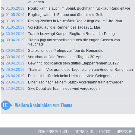
vollenden
01.05.2019
Roglic kann´s auch im Sprint, Buchmann rückt auf Rang elf vor
01.05.2019
Roglic gewinnt 1. Etappe und übernimmt Gelb
01.05.2019
Prolog-Zweiter in Neuchâtel: Roglic liegt voll im Giro-Plan
01.05.2019
Vorschau auf die Rennen des Tages / 1. Mai
30.04.2019
Tratnik bezwingt Kumpel Roglic im Romandie-Prolog
30.04.2019
Tratnik jagt am schnellsten durch die engen Gassen von
Neuchatel
30.04.2019
Startzeiten des Prologs zur Tour de Romandie
30.04.2019
Vorschau auf die Rennen des Tages / 30. April
29.04.2019
Gewinnt Roglic auch sein drittes Etappenrennen 2019?
26.04.2019
Thalmann: Vier grandiose Tage reichen am Ende für Rang neun
26.04.2019
Dillier sieht für sich beim Heimspiel viele Gelegenheiten
23.04.2019
Einen Tag nach seinem Sturz - Ackermann trainiert wieder
17.04.2019
Sky: Debüt als Team Ineos wird vorgezogen
Weitere Nachrichten zum Thema
COOKIE EINSTELLUNGEN
|
DATENSCHUTZ
|
KONTAKT
|
IMPRESSUM