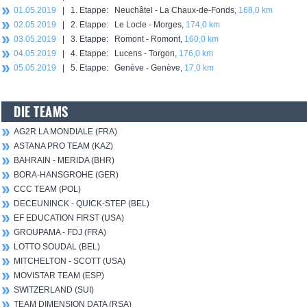
01.05.2019
| 1. Etappe: Neuchâtel - La Chaux-de-Fonds,
168,0 km
02.05.2019
| 2. Etappe: Le Locle - Morges,
174,0 km
03.05.2019
| 3. Etappe: Romont - Romont,
160,0 km
04.05.2019
| 4. Etappe: Lucens - Torgon,
176,0 km
05.05.2019
| 5. Etappe: Genève - Genève,
17,0 km
DIE TEAMS
AG2R LA MONDIALE (FRA)
ASTANA PRO TEAM (KAZ)
BAHRAIN - MERIDA (BHR)
BORA-HANSGROHE (GER)
CCC TEAM (POL)
DECEUNINCK - QUICK-STEP (BEL)
EF EDUCATION FIRST (USA)
GROUPAMA - FDJ (FRA)
LOTTO SOUDAL (BEL)
MITCHELTON - SCOTT (USA)
MOVISTAR TEAM (ESP)
SWITZERLAND (SUI)
TEAM DIMENSION DATA (RSA)