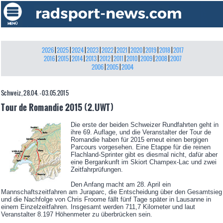
2026
|
2025
|
2024
|
2023
|
2022
|
2021
|
2020
|
2019
|
2018
|
2017
2016
|
2015
|
2014
|
2013
|
2012
|
2011
|
2010
|
2009
|
2008
|
2007
2006
|
2005
|
2004
Schweiz, 28.04. - 03.05.2015
Tour de Romandie 2015 (2.UWT)
Die erste der beiden Schweizer Rundfahrten geht in
ihre 69. Auflage, und die Veranstalter der Tour de
Romandie haben für 2015 erneut einen bergigen
Parcours vorgesehen. Eine Etappe für die reinen
Flachland-Sprinter gibt es diesmal nicht, dafür aber
eine Bergankunft im Skiort Champex-Lac und zwei
Zeitfahrprüfungen.
Den Anfang macht am 28. April ein
Mannschaftszeitfahren am Juraparc, die Entscheidung über den Gesamtsieg
und die Nachfolge von Chris Froome fällt fünf Tage später in Lausanne in
einem Einzelzeitfahren. Insgesamt werden 711,7 Kilometer und laut
Veranstalter 8.197 Höhenmeter zu überbrücken sein.