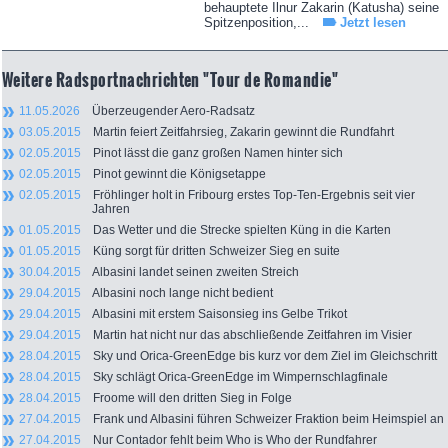
behauptete Ilnur Zakarin (Katusha) seine
Spitzenposition,...
Jetzt lesen
Weitere Radsportnachrichten "Tour de Romandie"
11.05.2026
Überzeugender Aero-Radsatz
03.05.2015
Martin feiert Zeitfahrsieg, Zakarin gewinnt die Rundfahrt
02.05.2015
Pinot lässt die ganz großen Namen hinter sich
02.05.2015
Pinot gewinnt die Königsetappe
02.05.2015
Fröhlinger holt in Fribourg erstes Top-Ten-Ergebnis seit vier
Jahren
01.05.2015
Das Wetter und die Strecke spielten Küng in die Karten
01.05.2015
Küng sorgt für dritten Schweizer Sieg en suite
30.04.2015
Albasini landet seinen zweiten Streich
29.04.2015
Albasini noch lange nicht bedient
29.04.2015
Albasini mit erstem Saisonsieg ins Gelbe Trikot
29.04.2015
Martin hat nicht nur das abschließende Zeitfahren im Visier
28.04.2015
Sky und Orica-GreenEdge bis kurz vor dem Ziel im Gleichschritt
28.04.2015
Sky schlägt Orica-GreenEdge im Wimpernschlagfinale
28.04.2015
Froome will den dritten Sieg in Folge
27.04.2015
Frank und Albasini führen Schweizer Fraktion beim Heimspiel an
27.04.2015
Nur Contador fehlt beim Who is Who der Rundfahrer