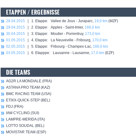
ETAPPEN / ERGEBNISSE
28.04.2015
| 1. Etappe: Vallee de Joux - Juraparc,
19,0 km
(MZF)
29.04.2015
| 2. Etappe: Apples - Saint-Imier,
166,0 km
30.04.2015
| 3. Etappe: Moutier - Porrentruy,
173,0 km
01.05.2015
| 4. Etappe: La Neuveville - Fribourg,
170,0 km
02.05.2015
| 5. Etappe: Fribourg - Champex-Lac,
166,0 km
03.05.2015
| 6. Etapppe: Lausanne - Lausanne,
17,0 km
(EZF)
DIE TEAMS
AG2R LA MONDIALE (FRA)
ASTANA PRO TEAM (KAZ)
BMC RACING TEAM (USA)
ETIXX-QUICK-STEP (BEL)
FDJ (FRA)
IAM CYCLING (SUI)
LAMPRE-MERIDA (ITA)
LOTTO SOUDAL (BEL)
MOVISTAR TEAM (ESP)