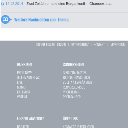
12.12.2014
Zwei Zeitfahren und eine Bergankunft in Champex-Lac
Weitere Nachrichten zum Thema
COOKIE EINSTELLUNGEN
|
DATENSCHUTZ
|
KONTAKT
|
IMPRESSUM
RUBRIKEN
SONDERSEITEN
PROFI-NEWS
GIRO D`ITALIA 2026
JEDERMANN-NEWS
TOUR DE FRANCE 2026
LIVE
VUELTA A ESPAÑA 2026
MARKT
RENNERGEBNISSE
KALENDER
PROFI-TEAMS
VEREINE
PROFI-FAHRER
UNSERE ANGEBOTE
ÜBER UNS
RSS-FEED
KONTAKT ZUR REDAKTION