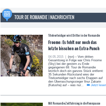
TOUR DE ROMANDIE | NACHRICHTEN
Titelverteidiger wird Dritter in der Romandie
Froome: Es fehlt nur noch das
letzte bisschen an Extra-Punch
04.05.2015 |
(rsn) – Vom dritten
Gesamtsieg in Folge war Chris Froome
(Sky) bei der gestern zu Ende
gegangenen 69. Tour de Romandie
letztlich doch ein ganzes Stück entfernt:
35 Sekunden Rückstand wies der
Titelverteidiger nach sechs Etappen auf
den Überraschungssieger Ilnur Zakarin
(Katusha) auf – was nur...
Jetzt lese
Mit Romandie-Zeitfahrsieg in die Rennpause