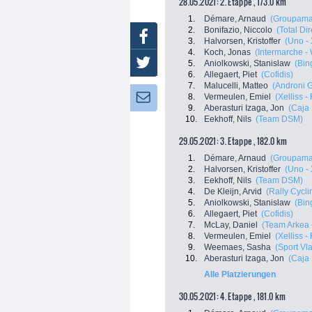
28.05.2021: 2. Etappe , 173.0 km
1.
Démare, Arnaud
(Groupama
2.
Bonifazio, Niccolo
(Total Di
Facebook
3.
Halvorsen, Kristoffer
(Uno -
4.
Koch, Jonas
(Intermarche - 
Twitter
5.
Aniolkowski, Stanislaw
(Bin
6.
Allegaert, Piet
(Cofidis)
7.
Malucelli, Matteo
(Androni G
8.
Vermeulen, Emiel
(Xelliss -
Newsletter:
9.
Aberasturi Izaga, Jon
(Caja
10.
Eekhoff, Nils
(Team DSM)
29.05.2021: 3. Etappe , 182.0 km
1.
Démare, Arnaud
(Groupama
2.
Halvorsen, Kristoffer
(Uno -
3.
Eekhoff, Nils
(Team DSM)
4.
De Kleijn, Arvid
(Rally Cycli
5.
Aniolkowski, Stanislaw
(Bin
6.
Allegaert, Piet
(Cofidis)
7.
McLay, Daniel
(Team Arkea 
8.
Vermeulen, Emiel
(Xelliss -
9.
Weemaes, Sasha
(Sport Vl
10.
Aberasturi Izaga, Jon
(Caja
Alle Platzierungen
30.05.2021: 4. Etappe , 181.0 km