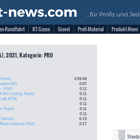
en-Rundfahrt
KT-Szene
Gravel
Profi-Material
Produkt-News
A), 2021, Kategorie: PRO
-Fenix)
3:59:48
urgos-BH)
0:07
 - FDF)
0:11
 X Pro Cycling Team)
0:11
s p/b KTM)
0:11
0:11
en Team)
0:11
0:11
 Samsic)
0:15
 Rural-Seguros RGA)
0:17
Steady