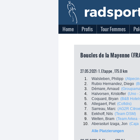
Home
Profis
Tour Femmes
Pol
Boucles de la Mayenne (FR
27.05.2021: 1. Etappe , 175.0 km
1.
Walsleben, Philipp
(Alpecin
2.
Rubio Hernandez, Diego
(B
3.
Démare, Arnaud
(Groupama
4.
Halvorsen, Kristoffer
(Uno -
5.
Coquard, Bryan
(B&B Hotel
6.
Allegaert, Piet
(Cofidis)
7.
Sarreau, Marc
(AG2R Citro
8.
Eekhoff, Nils
(Team DSM)
9.
Welten, Bram
(Team Arkea -
10.
Aberasturi Izaga, Jon
(Caja
Alle Platzierungen