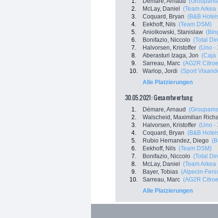
1.
Démare, Arnaud
(Groupama
2.
McLay, Daniel
(Team Arkea 
3.
Coquard, Bryan
(B&B Hotel
4.
Eekhoff, Nils
(Team DSM)
5.
Aniolkowski, Stanislaw
(Bin
6.
Bonifazio, Niccolo
(Total Di
7.
Halvorsen, Kristoffer
(Uno -
8.
Aberasturi Izaga, Jon
(Caja
9.
Sarreau, Marc
(AG2R Citro
10.
Warlop, Jordi
(Sport Vlaand
Alle Platzierungen
30.05.2021: Gesamtwertung
1.
Démare, Arnaud
(Groupama
2.
Walscheid, Maximilian Rich
3.
Halvorsen, Kristoffer
(Uno -
4.
Coquard, Bryan
(B&B Hotel
5.
Rubio Hernandez, Diego
(B
6.
Eekhoff, Nils
(Team DSM)
7.
Bonifazio, Niccolo
(Total Di
8.
McLay, Daniel
(Team Arkea 
9.
Bayer, Tobias
(Alpecin-Feni
10.
Sarreau, Marc
(AG2R Citro
Alle Platzierungen