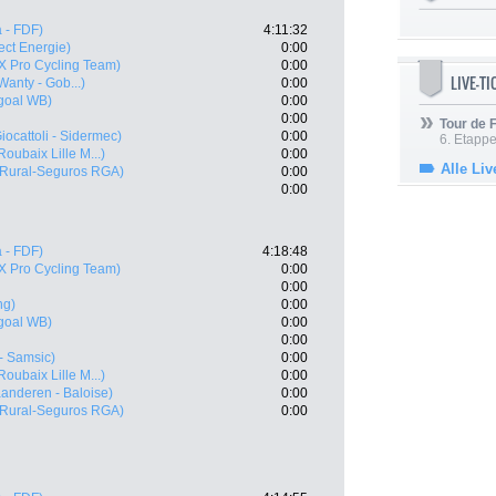
 - FDF)
4:11:32
rect Energie)
0:00
 X Pro Cycling Team)
0:00
LIVE-T
Wanty - Gob...)
0:00
goal WB)
0:00
0:00
Tour de
iocattoli - Sidermec)
0:00
6. Etapp
 Roubaix Lille M...)
0:00
Alle Liv
 Rural-Seguros RGA)
0:00
0:00
 - FDF)
4:18:48
 X Pro Cycling Team)
0:00
0:00
ng)
0:00
goal WB)
0:00
0:00
- Samsic)
0:00
 Roubaix Lille M...)
0:00
aanderen - Baloise)
0:00
 Rural-Seguros RGA)
0:00