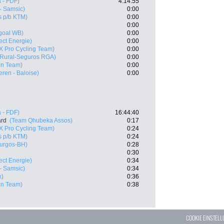
 - FDF)
4:14:55
- Samsic)
0:00
s p/b KTM)
0:00
0:00
goal WB)
0:00
rect Energie)
0:00
 X Pro Cycling Team)
0:00
 Rural-Seguros RGA)
0:00
en Team)
0:00
eren - Baloise)
0:00
 - FDF)
16:44:40
ard
(Team Qhubeka Assos)
0:17
 X Pro Cycling Team)
0:24
s p/b KTM)
0:24
urgos-BH)
0:28
0:30
rect Energie)
0:34
- Samsic)
0:34
x)
0:36
en Team)
0:38
COOKIE EINSTEL