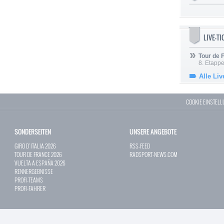
LIVE-T
Tour de
8. Etappe
Alle Liv
COOKIE EINSTEL
SONDERSEITEN
UNSERE ANGEBOTE
GIRO D`ITALIA 2026
RSS-FEED
TOUR DE FRANCE 2026
RADSPORT-NEWS.COM
VUELTA A ESPAÑA 2026
RENNERGEBNISSE
PROFI-TEAMS
PROFI-FAHRER