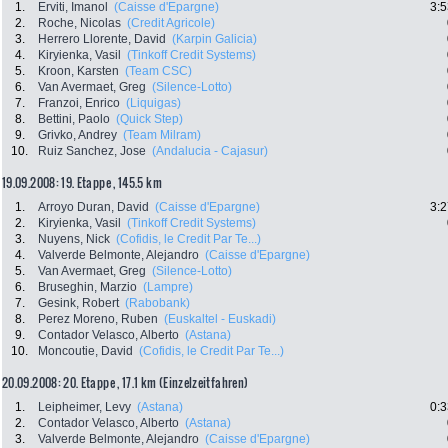
1.
Erviti, Imanol
(Caisse d'Epargne)
3:5
2.
Roche, Nicolas
(Credit Agricole)
3.
Herrero Llorente, David
(Karpin Galicia)
4.
Kiryienka, Vasil
(Tinkoff Credit Systems)
5.
Kroon, Karsten
(Team CSC)
6.
Van Avermaet, Greg
(Silence-Lotto)
7.
Franzoi, Enrico
(Liquigas)
8.
Bettini, Paolo
(Quick Step)
9.
Grivko, Andrey
(Team Milram)
10.
Ruiz Sanchez, Jose
(Andalucia - Cajasur)
19.09.2008: 19. Etappe , 145.5 km
1.
Arroyo Duran, David
(Caisse d'Epargne)
3:2
2.
Kiryienka, Vasil
(Tinkoff Credit Systems)
3.
Nuyens, Nick
(Cofidis, le Credit Par Te...)
4.
Valverde Belmonte, Alejandro
(Caisse d'Epargne)
5.
Van Avermaet, Greg
(Silence-Lotto)
6.
Bruseghin, Marzio
(Lampre)
7.
Gesink, Robert
(Rabobank)
8.
Perez Moreno, Ruben
(Euskaltel - Euskadi)
9.
Contador Velasco, Alberto
(Astana)
10.
Moncoutie, David
(Cofidis, le Credit Par Te...)
20.09.2008: 20. Etappe , 17.1 km (Einzelzeitfahren)
1.
Leipheimer, Levy
(Astana)
0:3
2.
Contador Velasco, Alberto
(Astana)
3.
Valverde Belmonte, Alejandro
(Caisse d'Epargne)