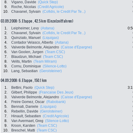
8.
Vigano, Davide
(Quick Step)
9.
Roche, Nicolas
(Credit Agricole)
10.
Chavanel, Sylvain
(Cofidis, le Credit Par Te...)
03.09.2008: 5. Etappe , 42.5 km (Einzelzeitfahren)
1.
Leipheimer, Levy
(Astana)
0:5
2.
Chavanel, Sylvain
(Cofidis, le Credit Par Te...)
3.
Quinziato, Manuel
(Liquigas)
4.
Contador Velasco, Alberto
(Astana)
5.
Valverde Belmonte, Alejandro
(Caisse d'Epargne)
6.
Van Goolen, Jurgen
(Team CSC)
7.
Blaudzun, Michael
(Team CSC)
8.
Velits, Martin
(Team Milram)
9.
Cornu, Dominique
(Silence-Lotto)
10.
Lang, Sebastian
(Gerolsteiner)
04.09.2008: 6. Etappe , 150.1 km
1.
Bettini, Paolo
(Quick Step)
3:1
2.
Gilbert, Philippe
(Francaise Des Jeux)
3.
Valverde Belmonte, Alejandro
(Caisse d'Epargne)
4.
Freire Gomez, Oscar
(Rabobank)
5.
Bennati, Daniele
(Liquigas)
6.
Rebellin, Davide
(Gerolsteiner)
7.
Hinault, Sebastien
(Credit Agricole)
8.
Van Avermaet, Greg
(Silence-Lotto)
9.
Kroon, Karsten
(Team CSC)
10.
Breschel, Matti
(Team CSC)