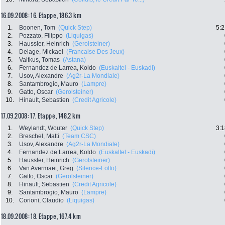
16.09.2008: 16. Etappe , 186.3 km
1.
Boonen, Tom
(Quick Step)
5:2
2.
Pozzato, Filippo
(Liquigas)
3.
Haussler, Heinrich
(Gerolsteiner)
4.
Delage, Mickael
(Francaise Des Jeux)
5.
Vaitkus, Tomas
(Astana)
6.
Fernandez de Larrea, Koldo
(Euskaltel - Euskadi)
7.
Usov, Alexandre
(Ag2r-La Mondiale)
8.
Santambrogio, Mauro
(Lampre)
9.
Gatto, Oscar
(Gerolsteiner)
10.
Hinault, Sebastien
(Credit Agricole)
17.09.2008: 17. Etappe , 148.2 km
1.
Weylandt, Wouter
(Quick Step)
3:1
2.
Breschel, Matti
(Team CSC)
3.
Usov, Alexandre
(Ag2r-La Mondiale)
4.
Fernandez de Larrea, Koldo
(Euskaltel - Euskadi)
5.
Haussler, Heinrich
(Gerolsteiner)
6.
Van Avermaet, Greg
(Silence-Lotto)
7.
Gatto, Oscar
(Gerolsteiner)
8.
Hinault, Sebastien
(Credit Agricole)
9.
Santambrogio, Mauro
(Lampre)
10.
Corioni, Claudio
(Liquigas)
18.09.2008: 18. Etappe , 167.4 km