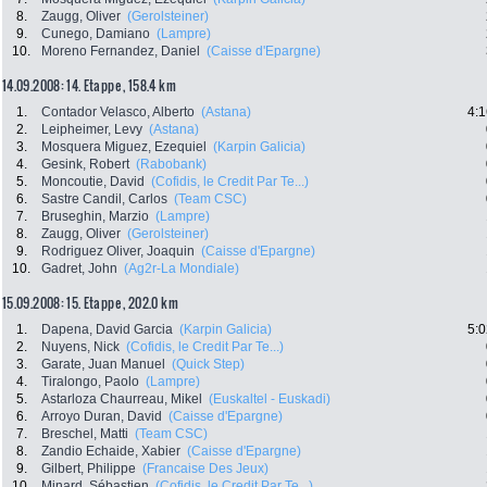
8.
Zaugg, Oliver
(Gerolsteiner)
9.
Cunego, Damiano
(Lampre)
10.
Moreno Fernandez, Daniel
(Caisse d'Epargne)
14.09.2008: 14. Etappe , 158.4 km
1.
Contador Velasco, Alberto
(Astana)
4:1
2.
Leipheimer, Levy
(Astana)
3.
Mosquera Miguez, Ezequiel
(Karpin Galicia)
4.
Gesink, Robert
(Rabobank)
5.
Moncoutie, David
(Cofidis, le Credit Par Te...)
6.
Sastre Candil, Carlos
(Team CSC)
7.
Bruseghin, Marzio
(Lampre)
8.
Zaugg, Oliver
(Gerolsteiner)
9.
Rodriguez Oliver, Joaquin
(Caisse d'Epargne)
10.
Gadret, John
(Ag2r-La Mondiale)
15.09.2008: 15. Etappe , 202.0 km
1.
Dapena, David Garcia
(Karpin Galicia)
5:0
2.
Nuyens, Nick
(Cofidis, le Credit Par Te...)
3.
Garate, Juan Manuel
(Quick Step)
4.
Tiralongo, Paolo
(Lampre)
5.
Astarloza Chaurreau, Mikel
(Euskaltel - Euskadi)
6.
Arroyo Duran, David
(Caisse d'Epargne)
7.
Breschel, Matti
(Team CSC)
8.
Zandio Echaide, Xabier
(Caisse d'Epargne)
9.
Gilbert, Philippe
(Francaise Des Jeux)
10.
Minard, Sébastien
(Cofidis, le Credit Par Te...)