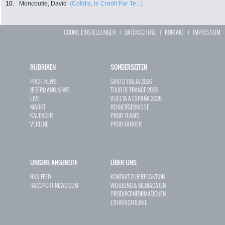
10.
Moncoutie, David
(Cofidis, le Credit Par Te...)
COOKIE EINSTELLUNGEN
|
DATENSCHUTZ
|
KONTAKT
|
IMPRESSUM
RUBRIKEN
SONDERSEITEN
PROFI-NEWS
GIRO D`ITALIA 2026
JEDERMANN-NEWS
TOUR DE FRANCE 2026
LIVE
VUELTA A ESPAÑA 2026
MARKT
RENNERGEBNISSE
KALENDER
PROFI-TEAMS
VEREINE
PROFI-FAHRER
UNSERE ANGEBOTE
ÜBER UNS
RSS-FEED
KONTAKT ZUR REDAKTION
RADSPORT-NEWS.COM
WERBUNG & MEDIADATEN
PRODUKTINFORMATIONEN
ETHIKRICHTLINIE