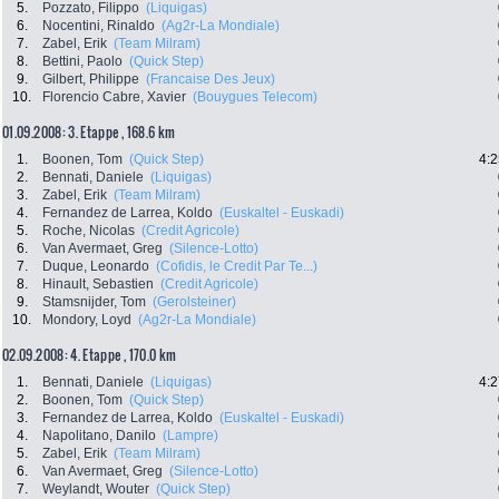
5.
Pozzato, Filippo
(Liquigas)
6.
Nocentini, Rinaldo
(Ag2r-La Mondiale)
7.
Zabel, Erik
(Team Milram)
8.
Bettini, Paolo
(Quick Step)
9.
Gilbert, Philippe
(Francaise Des Jeux)
10.
Florencio Cabre, Xavier
(Bouygues Telecom)
01.09.2008: 3. Etappe , 168.6 km
1.
Boonen, Tom
(Quick Step)
4:2
2.
Bennati, Daniele
(Liquigas)
3.
Zabel, Erik
(Team Milram)
4.
Fernandez de Larrea, Koldo
(Euskaltel - Euskadi)
5.
Roche, Nicolas
(Credit Agricole)
6.
Van Avermaet, Greg
(Silence-Lotto)
7.
Duque, Leonardo
(Cofidis, le Credit Par Te...)
8.
Hinault, Sebastien
(Credit Agricole)
9.
Stamsnijder, Tom
(Gerolsteiner)
10.
Mondory, Loyd
(Ag2r-La Mondiale)
02.09.2008: 4. Etappe , 170.0 km
1.
Bennati, Daniele
(Liquigas)
4:2
2.
Boonen, Tom
(Quick Step)
3.
Fernandez de Larrea, Koldo
(Euskaltel - Euskadi)
4.
Napolitano, Danilo
(Lampre)
5.
Zabel, Erik
(Team Milram)
6.
Van Avermaet, Greg
(Silence-Lotto)
7.
Weylandt, Wouter
(Quick Step)