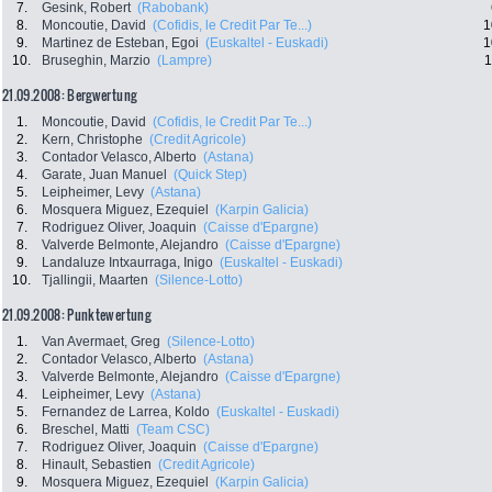
7.
Gesink, Robert
(Rabobank)
8.
Moncoutie, David
(Cofidis, le Credit Par Te...)
1
9.
Martinez de Esteban, Egoi
(Euskaltel - Euskadi)
1
10.
Bruseghin, Marzio
(Lampre)
1
21.09.2008: Bergwertung
1.
Moncoutie, David
(Cofidis, le Credit Par Te...)
2.
Kern, Christophe
(Credit Agricole)
3.
Contador Velasco, Alberto
(Astana)
4.
Garate, Juan Manuel
(Quick Step)
5.
Leipheimer, Levy
(Astana)
6.
Mosquera Miguez, Ezequiel
(Karpin Galicia)
7.
Rodriguez Oliver, Joaquin
(Caisse d'Epargne)
8.
Valverde Belmonte, Alejandro
(Caisse d'Epargne)
9.
Landaluze Intxaurraga, Inigo
(Euskaltel - Euskadi)
10.
Tjallingii, Maarten
(Silence-Lotto)
21.09.2008: Punktewertung
1.
Van Avermaet, Greg
(Silence-Lotto)
2.
Contador Velasco, Alberto
(Astana)
3.
Valverde Belmonte, Alejandro
(Caisse d'Epargne)
4.
Leipheimer, Levy
(Astana)
5.
Fernandez de Larrea, Koldo
(Euskaltel - Euskadi)
6.
Breschel, Matti
(Team CSC)
7.
Rodriguez Oliver, Joaquin
(Caisse d'Epargne)
8.
Hinault, Sebastien
(Credit Agricole)
9.
Mosquera Miguez, Ezequiel
(Karpin Galicia)