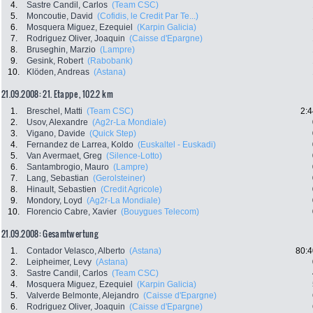
4.
Sastre Candil, Carlos
(Team CSC)
5.
Moncoutie, David
(Cofidis, le Credit Par Te...)
6.
Mosquera Miguez, Ezequiel
(Karpin Galicia)
7.
Rodriguez Oliver, Joaquin
(Caisse d'Epargne)
8.
Bruseghin, Marzio
(Lampre)
9.
Gesink, Robert
(Rabobank)
10.
Klöden, Andreas
(Astana)
21.09.2008: 21. Etappe , 102.2 km
1.
Breschel, Matti
(Team CSC)
2:4
2.
Usov, Alexandre
(Ag2r-La Mondiale)
3.
Vigano, Davide
(Quick Step)
4.
Fernandez de Larrea, Koldo
(Euskaltel - Euskadi)
5.
Van Avermaet, Greg
(Silence-Lotto)
6.
Santambrogio, Mauro
(Lampre)
7.
Lang, Sebastian
(Gerolsteiner)
8.
Hinault, Sebastien
(Credit Agricole)
9.
Mondory, Loyd
(Ag2r-La Mondiale)
10.
Florencio Cabre, Xavier
(Bouygues Telecom)
21.09.2008: Gesamtwertung
1.
Contador Velasco, Alberto
(Astana)
80:4
2.
Leipheimer, Levy
(Astana)
3.
Sastre Candil, Carlos
(Team CSC)
4.
Mosquera Miguez, Ezequiel
(Karpin Galicia)
5.
Valverde Belmonte, Alejandro
(Caisse d'Epargne)
6.
Rodriguez Oliver, Joaquin
(Caisse d'Epargne)