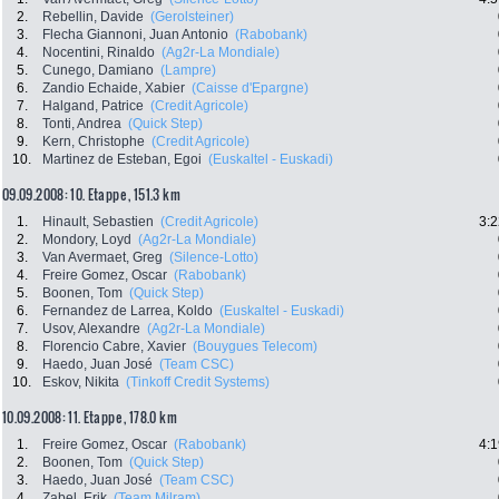
2.
Rebellin, Davide
(Gerolsteiner)
3.
Flecha Giannoni, Juan Antonio
(Rabobank)
4.
Nocentini, Rinaldo
(Ag2r-La Mondiale)
5.
Cunego, Damiano
(Lampre)
6.
Zandio Echaide, Xabier
(Caisse d'Epargne)
7.
Halgand, Patrice
(Credit Agricole)
8.
Tonti, Andrea
(Quick Step)
9.
Kern, Christophe
(Credit Agricole)
10.
Martinez de Esteban, Egoi
(Euskaltel - Euskadi)
09.09.2008: 10. Etappe , 151.3 km
1.
Hinault, Sebastien
(Credit Agricole)
3:2
2.
Mondory, Loyd
(Ag2r-La Mondiale)
3.
Van Avermaet, Greg
(Silence-Lotto)
4.
Freire Gomez, Oscar
(Rabobank)
5.
Boonen, Tom
(Quick Step)
6.
Fernandez de Larrea, Koldo
(Euskaltel - Euskadi)
7.
Usov, Alexandre
(Ag2r-La Mondiale)
8.
Florencio Cabre, Xavier
(Bouygues Telecom)
9.
Haedo, Juan José
(Team CSC)
10.
Eskov, Nikita
(Tinkoff Credit Systems)
10.09.2008: 11. Etappe , 178.0 km
1.
Freire Gomez, Oscar
(Rabobank)
4:1
2.
Boonen, Tom
(Quick Step)
3.
Haedo, Juan José
(Team CSC)
4.
Zabel, Erik
(Team Milram)