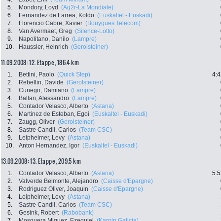
5.
Mondory, Loyd
(Ag2r-La Mondiale)
6.
Fernandez de Larrea, Koldo
(Euskaltel - Euskadi)
7.
Florencio Cabre, Xavier
(Bouygues Telecom)
8.
Van Avermaet, Greg
(Silence-Lotto)
9.
Napolitano, Danilo
(Lampre)
10.
Haussler, Heinrich
(Gerolsteiner)
11.09.2008: 12. Etappe , 186.4 km
1.
Bettini, Paolo
(Quick Step)
4:4
2.
Rebellin, Davide
(Gerolsteiner)
3.
Cunego, Damiano
(Lampre)
4.
Ballan, Alessandro
(Lampre)
5.
Contador Velasco, Alberto
(Astana)
6.
Martinez de Esteban, Egoi
(Euskaltel - Euskadi)
7.
Zaugg, Oliver
(Gerolsteiner)
8.
Sastre Candil, Carlos
(Team CSC)
9.
Leipheimer, Levy
(Astana)
10.
Anton Hernandez, Igor
(Euskaltel - Euskadi)
13.09.2008: 13. Etappe , 209.5 km
1.
Contador Velasco, Alberto
(Astana)
5:5
2.
Valverde Belmonte, Alejandro
(Caisse d'Epargne)
3.
Rodriguez Oliver, Joaquin
(Caisse d'Epargne)
4.
Leipheimer, Levy
(Astana)
5.
Sastre Candil, Carlos
(Team CSC)
6.
Gesink, Robert
(Rabobank)
7.
Mosquera Miguez, Ezequiel
(Karpin Galicia)