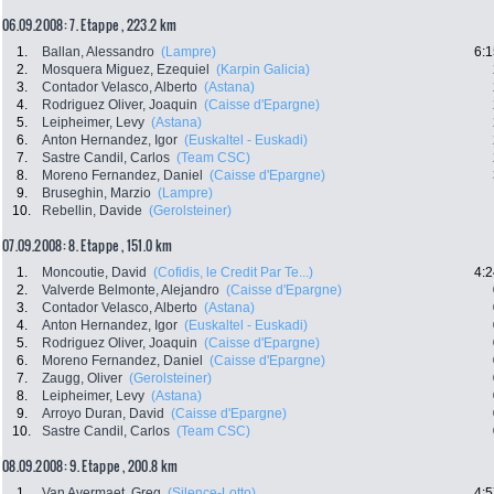
06.09.2008: 7. Etappe , 223.2 km
1.
Ballan, Alessandro
(Lampre)
6:1
2.
Mosquera Miguez, Ezequiel
(Karpin Galicia)
3.
Contador Velasco, Alberto
(Astana)
4.
Rodriguez Oliver, Joaquin
(Caisse d'Epargne)
5.
Leipheimer, Levy
(Astana)
6.
Anton Hernandez, Igor
(Euskaltel - Euskadi)
7.
Sastre Candil, Carlos
(Team CSC)
8.
Moreno Fernandez, Daniel
(Caisse d'Epargne)
9.
Bruseghin, Marzio
(Lampre)
10.
Rebellin, Davide
(Gerolsteiner)
07.09.2008: 8. Etappe , 151.0 km
1.
Moncoutie, David
(Cofidis, le Credit Par Te...)
4:2
2.
Valverde Belmonte, Alejandro
(Caisse d'Epargne)
3.
Contador Velasco, Alberto
(Astana)
4.
Anton Hernandez, Igor
(Euskaltel - Euskadi)
5.
Rodriguez Oliver, Joaquin
(Caisse d'Epargne)
6.
Moreno Fernandez, Daniel
(Caisse d'Epargne)
7.
Zaugg, Oliver
(Gerolsteiner)
8.
Leipheimer, Levy
(Astana)
9.
Arroyo Duran, David
(Caisse d'Epargne)
10.
Sastre Candil, Carlos
(Team CSC)
08.09.2008: 9. Etappe , 200.8 km
1.
Van Avermaet, Greg
(Silence-Lotto)
4:5