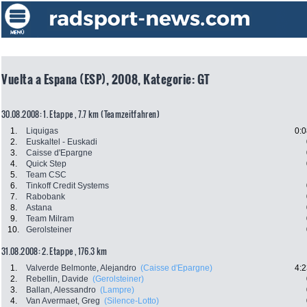
Vuelta a Espana (ESP), 2008, Kategorie: GT
30.08.2008: 1. Etappe , 7.7 km (Teamzeitfahren)
1.
Liquigas
0:0
2.
Euskaltel - Euskadi
3.
Caisse d'Epargne
4.
Quick Step
5.
Team CSC
6.
Tinkoff Credit Systems
7.
Rabobank
8.
Astana
9.
Team Milram
10.
Gerolsteiner
31.08.2008: 2. Etappe , 176.3 km
1.
Valverde Belmonte, Alejandro
(Caisse d'Epargne)
4:2
2.
Rebellin, Davide
(Gerolsteiner)
3.
Ballan, Alessandro
(Lampre)
4.
Van Avermaet, Greg
(Silence-Lotto)