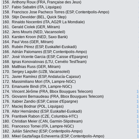
156.
Anthony Roux (FRA, Française des Jeux)
157.
Fabio Sabatini (ITA, Liquigas)
158.
Francisco Jose Pacheco Torres (ESP, Contentpolis-Ampo)
159.
Stijn Devolder (BEL, Quick Step)
160.
Rinaldo Nocentini (ITA, AG2R La Mondiale)
161.
Gerald Ciolek (GER, Milram)
162.
Jens Mouris (NED, Vacansoleil)
163.
Karsten Kroon (NED, Saxo Bank)
164.
Paul Voss (GER, Milram)
165.
Rubén Pérez (ESP, Euskaltel-Euskadi)
166.
Adrián Palomares (ESP, Contentpolis-Ampo)
167.
José Vicente Garcia (ESP, Caisse d'Epargne)
168.
Ignas Konovalovas (LTU, Cervélo TestTeam)
169.
Matthias Russ (GER, Milram)
170.
Sergey Lagutin (UZB, Vacansoleil)
171.
Javier Ramírez (ESP, Andalucía-Cajasur)
172.
Massimiliano Mori (ITA, Lampre-NGC)
173.
Emanuele Bindi (ITA, Lampre-NGC)
174.
Vincent Jérôme (FRA, Bbox Bouygues Telecom)
1
175.
Giovanni Bernaudeau (FRA, Bbox Bouygues Telecom)
1
176.
Xabier Zandio (ESP, Caisse d'Epargne)
1
177.
Maciej Bodnar (POL, Liquigas)
1
178.
Aitor Hernández (ESP, Euskaltel-Euskadi)
1
179.
Frantisek Rabon (CZE, Columbia-HTC)
1
180.
Christian Meier (CAN, Garmin-Slipstream)
1
181.
Francesco Tomei (ITA, Lampre-NGC)
1
182.
Julián Sánchez (ESP, Contentpolis-Ampo)
1
183.
Mikel Gaztañaga Echeverria (ESP, Contentpolis-Ampo)
1