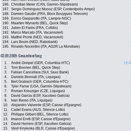
186.
Christian Meier (CAN, Garmin-Slipstream)
187.
Sergio Dominguez Munoz (ESP, Contentpolis-Ampo)
188.
Damien Gaudin (FRA, Bbox Bouygues Telecom)
189.
Enrico Gasparotto (ITA, Lampre-NGC)
190.
Maarten Wynants (BEL, Quick Step)
191.
Julien El Farès (FRA, Cofidis)
192.
Marco Marcato (ITA, Vacansoleil)
193.
Matthé Pronk (NED, Vacansoleil)
194.
Lars Boom (NED, Rabobank)
195.
Rinaldo Nocentini (ITA, AG2R La Mondiale)
03.09.2009: Gesamtwertung
1.
André Greipel (GER, Columbia-HTC)
19:4
2.
Tom Boonen (BEL, Quick Step)
3.
Fabian Cancellara (SUI, Saxo Bank)
4.
Daniele Bennati (ITA, Liquigas)
5.
Bert Grabsch (GER, Columbia-HTC)
6.
Tyler Farrar (USA, Garmin-Slipstream)
7.
Roman Kreuziger (CZE, Liquigas)
8.
David Garcia (ESP, Xacobeo Galicia)
9.
Ivan Basso (ITA, Liquigas)
10.
Alejandro Valverde (ESP, Caisse d'Epargne)
11.
Cadel Evans (AUS, Silence-Lotto)
12.
Philippe Gilbert (BEL, Silence-Lotto)
13.
Imanol Erviti (ESP, Caisse d'Epargne)
14.
David Herrero (ESP, Xacobeo Galicia)
15.
Vasil Kiryienka (BLR, Caisse d'Epargne)