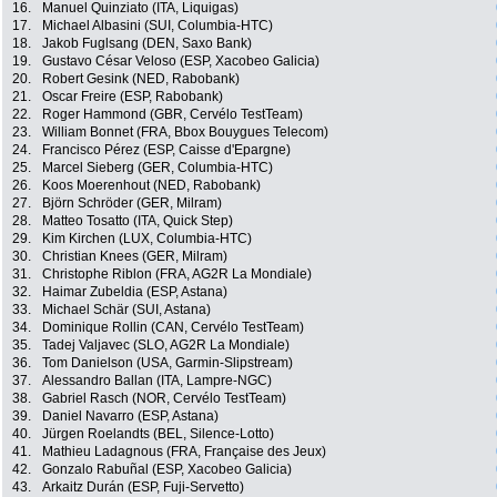
16.
Manuel Quinziato (ITA, Liquigas)
17.
Michael Albasini (SUI, Columbia-HTC)
18.
Jakob Fuglsang (DEN, Saxo Bank)
19.
Gustavo César Veloso (ESP, Xacobeo Galicia)
20.
Robert Gesink (NED, Rabobank)
21.
Oscar Freire (ESP, Rabobank)
22.
Roger Hammond (GBR, Cervélo TestTeam)
23.
William Bonnet (FRA, Bbox Bouygues Telecom)
24.
Francisco Pérez (ESP, Caisse d'Epargne)
25.
Marcel Sieberg (GER, Columbia-HTC)
26.
Koos Moerenhout (NED, Rabobank)
27.
Björn Schröder (GER, Milram)
28.
Matteo Tosatto (ITA, Quick Step)
29.
Kim Kirchen (LUX, Columbia-HTC)
30.
Christian Knees (GER, Milram)
31.
Christophe Riblon (FRA, AG2R La Mondiale)
32.
Haimar Zubeldia (ESP, Astana)
33.
Michael Schär (SUI, Astana)
34.
Dominique Rollin (CAN, Cervélo TestTeam)
35.
Tadej Valjavec (SLO, AG2R La Mondiale)
36.
Tom Danielson (USA, Garmin-Slipstream)
37.
Alessandro Ballan (ITA, Lampre-NGC)
38.
Gabriel Rasch (NOR, Cervélo TestTeam)
39.
Daniel Navarro (ESP, Astana)
40.
Jürgen Roelandts (BEL, Silence-Lotto)
41.
Mathieu Ladagnous (FRA, Française des Jeux)
42.
Gonzalo Rabuñal (ESP, Xacobeo Galicia)
43.
Arkaitz Durán (ESP, Fuji-Servetto)