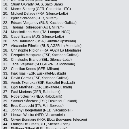
18.
Stuart O'Grady (AUS, Saxo Bank)
19.
Marcel Sieberg (GER, Columbia-HTC)
20.
Mickaël Delage (FRA, Silence-Lotto)
21.
Björn Schröder (GER, Milram)
22.
Eduard Vorganov (RUS, Xacobeo Galicia)
23.
Thomas Rohregger (AUT, Milram)
24.
Massimiliano Mori (ITA, Lampre-NGC)
25.
Cadel Evans (AUS, Silence-Lotto)
26.
Tom Danielson (USA, Garmin-Slipstream)
27.
Alexander Efimkin (RUS, AG2R La Mondiale)
28.
Christophe Riblon (FRA, AG2R La Mondiale)
29.
Ezequiel Mosquera (ESP, Xacobeo Galicia)
30.
Christophe Brandt (BEL, Silence-Lotto)
31.
Tadej Valjavec (SLO, AG2R La Mondiale)
32.
Christian Knees (GER, Milram)
33.
Iñaki Isasi (ESP, Euskaltel-Euskadi)
34.
David Garcia (ESP, Xacobeo Galicia)
35.
Amets Txurruka (ESP, Euskaltel-Euskadi)
36.
Egoi Martínez (ESP, Euskaltel-Euskadi)
37.
Paul Martens (GER, Rabobank)
38.
Robert Gesink (NED, Rabobank)
39.
Samuel Sánchez (ESP, Euskaltel-Euskadi)
40.
Eros Capecchi (ITA, Fuji-Servetto)
41.
Johnny Hoogerland (NED, Vacansoleil)
42.
Lieuwe Westra (NED, Vacansoleil)
43.
Olivier Bonnaire (FRA, Bbox Bouygues Telecom)
44.
Françis De Greef (BEL, Silence-Lotto)
45.
Philippe Gilbert (BEL, Silence-Lotto)