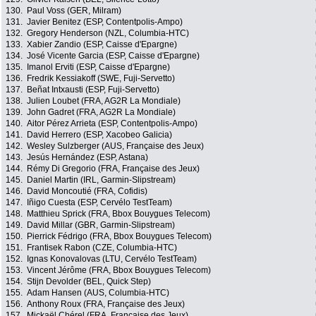
130.
Paul Voss (GER, Milram)
131.
Javier Benitez (ESP, Contentpolis-Ampo)
132.
Gregory Henderson (NZL, Columbia-HTC)
133.
Xabier Zandio (ESP, Caisse d'Epargne)
134.
José Vicente Garcia (ESP, Caisse d'Epargne)
135.
Imanol Erviti (ESP, Caisse d'Epargne)
136.
Fredrik Kessiakoff (SWE, Fuji-Servetto)
137.
Beñat Intxausti (ESP, Fuji-Servetto)
138.
Julien Loubet (FRA, AG2R La Mondiale)
139.
John Gadret (FRA, AG2R La Mondiale)
140.
Aitor Pérez Arrieta (ESP, Contentpolis-Ampo)
141.
David Herrero (ESP, Xacobeo Galicia)
142.
Wesley Sulzberger (AUS, Française des Jeux)
143.
Jesús Hernández (ESP, Astana)
144.
Rémy Di Gregorio (FRA, Française des Jeux)
145.
Daniel Martin (IRL, Garmin-Slipstream)
146.
David Moncoutié (FRA, Cofidis)
147.
Iñigo Cuesta (ESP, Cervélo TestTeam)
148.
Matthieu Sprick (FRA, Bbox Bouygues Telecom)
149.
David Millar (GBR, Garmin-Slipstream)
150.
Pierrick Fédrigo (FRA, Bbox Bouygues Telecom)
151.
Frantisek Rabon (CZE, Columbia-HTC)
152.
Ignas Konovalovas (LTU, Cervélo TestTeam)
153.
Vincent Jérôme (FRA, Bbox Bouygues Telecom)
154.
Stijn Devolder (BEL, Quick Step)
155.
Adam Hansen (AUS, Columbia-HTC)
156.
Anthony Roux (FRA, Française des Jeux)
157.
Mickaël Chérel (FRA, Française des Jeux)