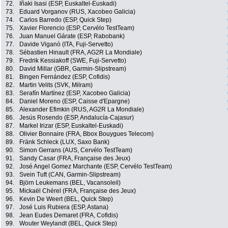
72.
Iñaki Isasi (ESP, Euskaltel-Euskadi)
73.
Eduard Vorganov (RUS, Xacobeo Galicia)
74.
Carlos Barredo (ESP, Quick Step)
75.
Xavier Florencio (ESP, Cervélo TestTeam)
76.
Juan Manuel Gárate (ESP, Rabobank)
77.
Davide Viganò (ITA, Fuji-Servetto)
78.
Sébastien Hinault (FRA, AG2R La Mondiale)
79.
Fredrik Kessiakoff (SWE, Fuji-Servetto)
80.
David Millar (GBR, Garmin-Slipstream)
81.
Bingen Fernández (ESP, Cofidis)
82.
Martin Velits (SVK, Milram)
83.
Serafín Martínez (ESP, Xacobeo Galicia)
84.
Daniel Moreno (ESP, Caisse d'Epargne)
85.
Alexander Efimkin (RUS, AG2R La Mondiale)
86.
Jesús Rosendo (ESP, Andalucía-Cajasur)
87.
Markel Irizar (ESP, Euskaltel-Euskadi)
88.
Olivier Bonnaire (FRA, Bbox Bouygues Telecom)
89.
Fränk Schleck (LUX, Saxo Bank)
90.
Simon Gerrans (AUS, Cervélo TestTeam)
91.
Sandy Casar (FRA, Française des Jeux)
92.
José Angel Gomez Marchante (ESP, Cervélo TestTeam)
93.
Svein Tuft (CAN, Garmin-Slipstream)
94.
Björn Leukemans (BEL, Vacansoleil)
95.
Mickaël Chérel (FRA, Française des Jeux)
96.
Kevin De Weert (BEL, Quick Step)
97.
José Luis Rubiera (ESP, Astana)
98.
Jean Eudes Demaret (FRA, Cofidis)
99.
Wouter Weylandt (BEL, Quick Step)