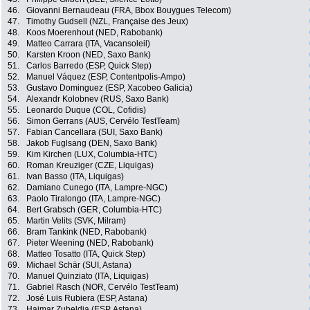
46.
Giovanni Bernaudeau (FRA, Bbox Bouygues Telecom)
47.
Timothy Gudsell (NZL, Française des Jeux)
48.
Koos Moerenhout (NED, Rabobank)
49.
Matteo Carrara (ITA, Vacansoleil)
50.
Karsten Kroon (NED, Saxo Bank)
51.
Carlos Barredo (ESP, Quick Step)
52.
Manuel Váquez (ESP, Contentpolis-Ampo)
53.
Gustavo Dominguez (ESP, Xacobeo Galicia)
54.
Alexandr Kolobnev (RUS, Saxo Bank)
55.
Leonardo Duque (COL, Cofidis)
56.
Simon Gerrans (AUS, Cervélo TestTeam)
57.
Fabian Cancellara (SUI, Saxo Bank)
58.
Jakob Fuglsang (DEN, Saxo Bank)
59.
Kim Kirchen (LUX, Columbia-HTC)
60.
Roman Kreuziger (CZE, Liquigas)
61.
Ivan Basso (ITA, Liquigas)
62.
Damiano Cunego (ITA, Lampre-NGC)
63.
Paolo Tiralongo (ITA, Lampre-NGC)
64.
Bert Grabsch (GER, Columbia-HTC)
65.
Martin Velits (SVK, Milram)
66.
Bram Tankink (NED, Rabobank)
67.
Pieter Weening (NED, Rabobank)
68.
Matteo Tosatto (ITA, Quick Step)
69.
Michael Schär (SUI, Astana)
70.
Manuel Quinziato (ITA, Liquigas)
71.
Gabriel Rasch (NOR, Cervélo TestTeam)
72.
José Luis Rubiera (ESP, Astana)
73.
Haimar Zubeldia (ESP, Astana)