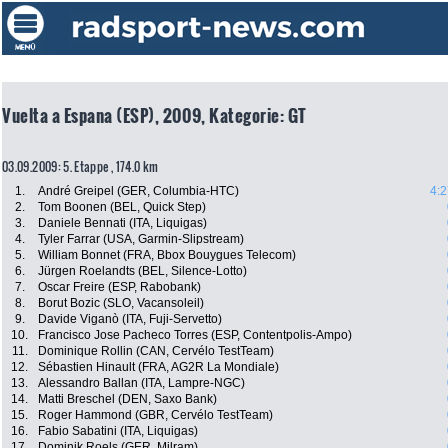
Vuelta a Espana (ESP), 2009, Kategorie: GT
03.09.2009: 5. Etappe , 174.0 km
1.
André Greipel (GER, Columbia-HTC)
4:2
2.
Tom Boonen (BEL, Quick Step)
3.
Daniele Bennati (ITA, Liquigas)
4.
Tyler Farrar (USA, Garmin-Slipstream)
5.
William Bonnet (FRA, Bbox Bouygues Telecom)
6.
Jürgen Roelandts (BEL, Silence-Lotto)
7.
Oscar Freire (ESP, Rabobank)
8.
Borut Bozic (SLO, Vacansoleil)
9.
Davide Viganò (ITA, Fuji-Servetto)
10.
Francisco Jose Pacheco Torres (ESP, Contentpolis-Ampo)
11.
Dominique Rollin (CAN, Cervélo TestTeam)
12.
Sébastien Hinault (FRA, AG2R La Mondiale)
13.
Alessandro Ballan (ITA, Lampre-NGC)
14.
Matti Breschel (DEN, Saxo Bank)
15.
Roger Hammond (GBR, Cervélo TestTeam)
16.
Fabio Sabatini (ITA, Liquigas)
17.
Dominik Roels (GER, Milram)