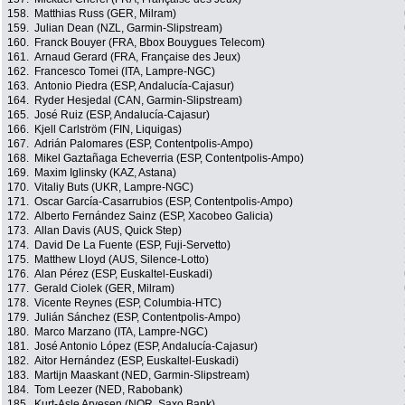
158.
Matthias Russ (GER, Milram)
159.
Julian Dean (NZL, Garmin-Slipstream)
160.
Franck Bouyer (FRA, Bbox Bouygues Telecom)
161.
Arnaud Gerard (FRA, Française des Jeux)
162.
Francesco Tomei (ITA, Lampre-NGC)
163.
Antonio Piedra (ESP, Andalucía-Cajasur)
164.
Ryder Hesjedal (CAN, Garmin-Slipstream)
165.
José Ruiz (ESP, Andalucía-Cajasur)
166.
Kjell Carlström (FIN, Liquigas)
167.
Adrián Palomares (ESP, Contentpolis-Ampo)
168.
Mikel Gaztañaga Echeverria (ESP, Contentpolis-Ampo)
169.
Maxim Iglinsky (KAZ, Astana)
170.
Vitaliy Buts (UKR, Lampre-NGC)
171.
Oscar García-Casarrubios (ESP, Contentpolis-Ampo)
172.
Alberto Fernández Sainz (ESP, Xacobeo Galicia)
173.
Allan Davis (AUS, Quick Step)
174.
David De La Fuente (ESP, Fuji-Servetto)
175.
Matthew Lloyd (AUS, Silence-Lotto)
176.
Alan Pérez (ESP, Euskaltel-Euskadi)
177.
Gerald Ciolek (GER, Milram)
178.
Vicente Reynes (ESP, Columbia-HTC)
179.
Julián Sánchez (ESP, Contentpolis-Ampo)
180.
Marco Marzano (ITA, Lampre-NGC)
181.
José Antonio López (ESP, Andalucía-Cajasur)
182.
Aitor Hernández (ESP, Euskaltel-Euskadi)
183.
Martijn Maaskant (NED, Garmin-Slipstream)
184.
Tom Leezer (NED, Rabobank)
185.
Kurt-Asle Arvesen (NOR, Saxo Bank)