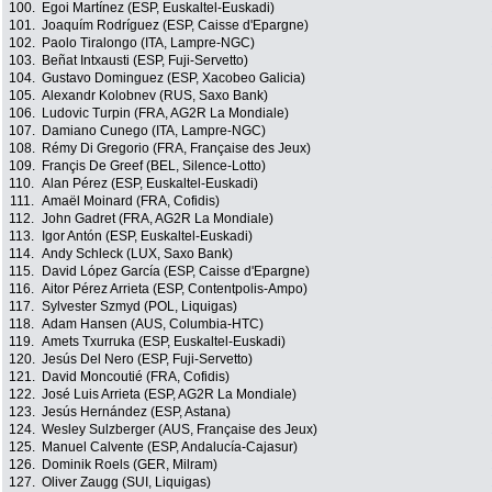
100.
Egoi Martínez (ESP, Euskaltel-Euskadi)
101.
Joaquím Rodríguez (ESP, Caisse d'Epargne)
102.
Paolo Tiralongo (ITA, Lampre-NGC)
103.
Beñat Intxausti (ESP, Fuji-Servetto)
104.
Gustavo Dominguez (ESP, Xacobeo Galicia)
105.
Alexandr Kolobnev (RUS, Saxo Bank)
106.
Ludovic Turpin (FRA, AG2R La Mondiale)
107.
Damiano Cunego (ITA, Lampre-NGC)
108.
Rémy Di Gregorio (FRA, Française des Jeux)
109.
Françis De Greef (BEL, Silence-Lotto)
110.
Alan Pérez (ESP, Euskaltel-Euskadi)
111.
Amaël Moinard (FRA, Cofidis)
112.
John Gadret (FRA, AG2R La Mondiale)
113.
Igor Antón (ESP, Euskaltel-Euskadi)
114.
Andy Schleck (LUX, Saxo Bank)
115.
David López García (ESP, Caisse d'Epargne)
116.
Aitor Pérez Arrieta (ESP, Contentpolis-Ampo)
117.
Sylvester Szmyd (POL, Liquigas)
118.
Adam Hansen (AUS, Columbia-HTC)
119.
Amets Txurruka (ESP, Euskaltel-Euskadi)
120.
Jesús Del Nero (ESP, Fuji-Servetto)
121.
David Moncoutié (FRA, Cofidis)
122.
José Luis Arrieta (ESP, AG2R La Mondiale)
123.
Jesús Hernández (ESP, Astana)
124.
Wesley Sulzberger (AUS, Française des Jeux)
125.
Manuel Calvente (ESP, Andalucía-Cajasur)
126.
Dominik Roels (GER, Milram)
127.
Oliver Zaugg (SUI, Liquigas)