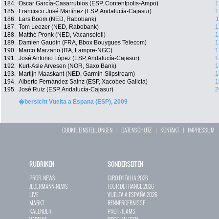
184.
Oscar García-Casarrubios (ESP, Contentpolis-Ampo)
1
185.
Francisco José Martínez (ESP, Andalucía-Cajasur)
1
186.
Lars Boom (NED, Rabobank)
1
187.
Tom Leezer (NED, Rabobank)
1
188.
Matthé Pronk (NED, Vacansoleil)
1
189.
Damien Gaudin (FRA, Bbox Bouygues Telecom)
1
190.
Marco Marzano (ITA, Lampre-NGC)
1
191.
José Antonio López (ESP, Andalucía-Cajasur)
1
192.
Kurt-Asle Arvesen (NOR, Saxo Bank)
1
193.
Martijn Maaskant (NED, Garmin-Slipstream)
1
194.
Alberto Fernández Sainz (ESP, Xacobeo Galicia)
1
195.
José Ruiz (ESP, Andalucía-Cajasur)
2
�bersicht Vuelta a Espana (ESP), 2009
COOKIE EINSTELLUNGEN
|
DATENSCHUTZ
|
KONTAKT
|
IMPRESSUM
RUBRIKEN
SONDERSEITEN
PROFI-NEWS
GIRO D`ITALIA 2026
JEDERMANN-NEWS
TOUR DE FRANCE 2026
LIVE
VUELTA A ESPAÑA 2026
MARKT
RENNERGEBNISSE
KALENDER
PROFI-TEAMS