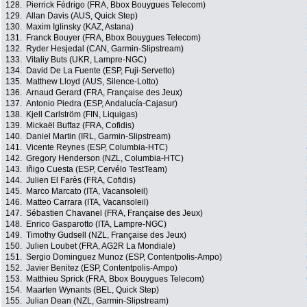
128.
Pierrick Fédrigo (FRA, Bbox Bouygues Telecom)
129.
Allan Davis (AUS, Quick Step)
130.
Maxim Iglinsky (KAZ, Astana)
131.
Franck Bouyer (FRA, Bbox Bouygues Telecom)
132.
Ryder Hesjedal (CAN, Garmin-Slipstream)
133.
Vitaliy Buts (UKR, Lampre-NGC)
134.
David De La Fuente (ESP, Fuji-Servetto)
135.
Matthew Lloyd (AUS, Silence-Lotto)
136.
Arnaud Gerard (FRA, Française des Jeux)
137.
Antonio Piedra (ESP, Andalucía-Cajasur)
138.
Kjell Carlström (FIN, Liquigas)
139.
Mickaël Buffaz (FRA, Cofidis)
140.
Daniel Martin (IRL, Garmin-Slipstream)
141.
Vicente Reynes (ESP, Columbia-HTC)
142.
Gregory Henderson (NZL, Columbia-HTC)
143.
Iñigo Cuesta (ESP, Cervélo TestTeam)
144.
Julien El Farès (FRA, Cofidis)
145.
Marco Marcato (ITA, Vacansoleil)
146.
Matteo Carrara (ITA, Vacansoleil)
147.
Sébastien Chavanel (FRA, Française des Jeux)
148.
Enrico Gasparotto (ITA, Lampre-NGC)
149.
Timothy Gudsell (NZL, Française des Jeux)
150.
Julien Loubet (FRA, AG2R La Mondiale)
151.
Sergio Dominguez Munoz (ESP, Contentpolis-Ampo)
152.
Javier Benitez (ESP, Contentpolis-Ampo)
153.
Matthieu Sprick (FRA, Bbox Bouygues Telecom)
154.
Maarten Wynants (BEL, Quick Step)
155.
Julian Dean (NZL, Garmin-Slipstream)