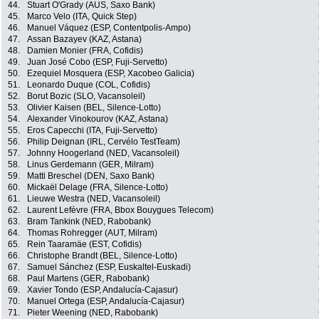
44.
Stuart O'Grady (AUS, Saxo Bank)
45.
Marco Velo (ITA, Quick Step)
46.
Manuel Váquez (ESP, Contentpolis-Ampo)
47.
Assan Bazayev (KAZ, Astana)
48.
Damien Monier (FRA, Cofidis)
49.
Juan José Cobo (ESP, Fuji-Servetto)
50.
Ezequiel Mosquera (ESP, Xacobeo Galicia)
51.
Leonardo Duque (COL, Cofidis)
52.
Borut Bozic (SLO, Vacansoleil)
53.
Olivier Kaisen (BEL, Silence-Lotto)
54.
Alexander Vinokourov (KAZ, Astana)
55.
Eros Capecchi (ITA, Fuji-Servetto)
56.
Philip Deignan (IRL, Cervélo TestTeam)
57.
Johnny Hoogerland (NED, Vacansoleil)
58.
Linus Gerdemann (GER, Milram)
59.
Matti Breschel (DEN, Saxo Bank)
60.
Mickaël Delage (FRA, Silence-Lotto)
61.
Lieuwe Westra (NED, Vacansoleil)
62.
Laurent Lefèvre (FRA, Bbox Bouygues Telecom)
63.
Bram Tankink (NED, Rabobank)
64.
Thomas Rohregger (AUT, Milram)
65.
Rein Taaramäe (EST, Cofidis)
66.
Christophe Brandt (BEL, Silence-Lotto)
67.
Samuel Sánchez (ESP, Euskaltel-Euskadi)
68.
Paul Martens (GER, Rabobank)
69.
Xavier Tondo (ESP, Andalucía-Cajasur)
70.
Manuel Ortega (ESP, Andalucía-Cajasur)
71.
Pieter Weening (NED, Rabobank)