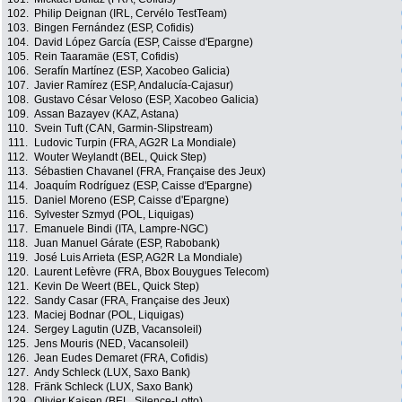
102.
Philip Deignan (IRL, Cervélo TestTeam)
103.
Bingen Fernández (ESP, Cofidis)
104.
David López García (ESP, Caisse d'Epargne)
105.
Rein Taaramäe (EST, Cofidis)
106.
Serafín Martínez (ESP, Xacobeo Galicia)
107.
Javier Ramírez (ESP, Andalucía-Cajasur)
108.
Gustavo César Veloso (ESP, Xacobeo Galicia)
109.
Assan Bazayev (KAZ, Astana)
110.
Svein Tuft (CAN, Garmin-Slipstream)
111.
Ludovic Turpin (FRA, AG2R La Mondiale)
112.
Wouter Weylandt (BEL, Quick Step)
113.
Sébastien Chavanel (FRA, Française des Jeux)
114.
Joaquím Rodríguez (ESP, Caisse d'Epargne)
115.
Daniel Moreno (ESP, Caisse d'Epargne)
116.
Sylvester Szmyd (POL, Liquigas)
117.
Emanuele Bindi (ITA, Lampre-NGC)
118.
Juan Manuel Gárate (ESP, Rabobank)
119.
José Luis Arrieta (ESP, AG2R La Mondiale)
120.
Laurent Lefèvre (FRA, Bbox Bouygues Telecom)
121.
Kevin De Weert (BEL, Quick Step)
122.
Sandy Casar (FRA, Française des Jeux)
123.
Maciej Bodnar (POL, Liquigas)
124.
Sergey Lagutin (UZB, Vacansoleil)
125.
Jens Mouris (NED, Vacansoleil)
126.
Jean Eudes Demaret (FRA, Cofidis)
127.
Andy Schleck (LUX, Saxo Bank)
128.
Fränk Schleck (LUX, Saxo Bank)
129.
Olivier Kaisen (BEL, Silence-Lotto)