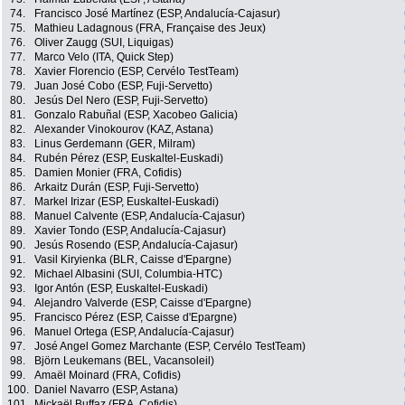
74.
Francisco José Martínez (ESP, Andalucía-Cajasur)
75.
Mathieu Ladagnous (FRA, Française des Jeux)
76.
Oliver Zaugg (SUI, Liquigas)
77.
Marco Velo (ITA, Quick Step)
78.
Xavier Florencio (ESP, Cervélo TestTeam)
79.
Juan José Cobo (ESP, Fuji-Servetto)
80.
Jesús Del Nero (ESP, Fuji-Servetto)
81.
Gonzalo Rabuñal (ESP, Xacobeo Galicia)
82.
Alexander Vinokourov (KAZ, Astana)
83.
Linus Gerdemann (GER, Milram)
84.
Rubén Pérez (ESP, Euskaltel-Euskadi)
85.
Damien Monier (FRA, Cofidis)
86.
Arkaitz Durán (ESP, Fuji-Servetto)
87.
Markel Irizar (ESP, Euskaltel-Euskadi)
88.
Manuel Calvente (ESP, Andalucía-Cajasur)
89.
Xavier Tondo (ESP, Andalucía-Cajasur)
90.
Jesús Rosendo (ESP, Andalucía-Cajasur)
91.
Vasil Kiryienka (BLR, Caisse d'Epargne)
92.
Michael Albasini (SUI, Columbia-HTC)
93.
Igor Antón (ESP, Euskaltel-Euskadi)
94.
Alejandro Valverde (ESP, Caisse d'Epargne)
95.
Francisco Pérez (ESP, Caisse d'Epargne)
96.
Manuel Ortega (ESP, Andalucía-Cajasur)
97.
José Angel Gomez Marchante (ESP, Cervélo TestTeam)
98.
Björn Leukemans (BEL, Vacansoleil)
99.
Amaël Moinard (FRA, Cofidis)
100.
Daniel Navarro (ESP, Astana)
101.
Mickaël Buffaz (FRA, Cofidis)