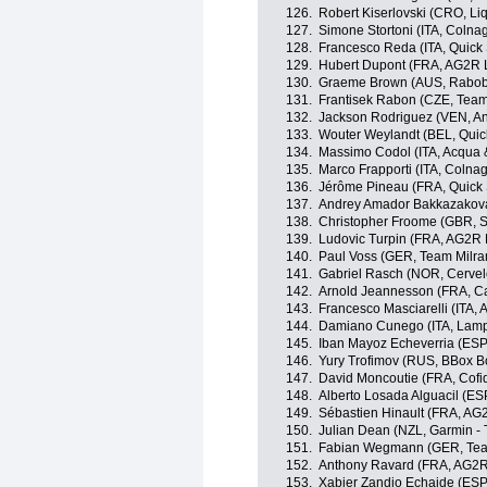
126.
Robert Kiserlovski (CRO, L
127.
Simone Stortoni (ITA, Colna
128.
Francesco Reda (ITA, Quick 
129.
Hubert Dupont (FRA, AG2R 
130.
Graeme Brown (AUS, Rabo
131.
Frantisek Rabon (CZE, Tea
132.
Jackson Rodriguez (VEN, And
133.
Wouter Weylandt (BEL, Quic
134.
Massimo Codol (ITA, Acqua
135.
Marco Frapporti (ITA, Colna
136.
Jérôme Pineau (FRA, Quick 
137.
Andrey Amador Bakkazakova
138.
Christopher Froome (GBR, S
139.
Ludovic Turpin (FRA, AG2R 
140.
Paul Voss (GER, Team Milr
141.
Gabriel Rasch (NOR, Cervel
142.
Arnold Jeannesson (FRA, Ca
143.
Francesco Masciarelli (ITA,
144.
Damiano Cunego (ITA, Lamp
145.
Iban Mayoz Echeverria (ESP,
146.
Yury Trofimov (RUS, BBox 
147.
David Moncoutie (FRA, Cofid
148.
Alberto Losada Alguacil (ES
149.
Sébastien Hinault (FRA, AG
150.
Julian Dean (NZL, Garmin - 
151.
Fabian Wegmann (GER, Tea
152.
Anthony Ravard (FRA, AG2R
153.
Xabier Zandio Echaide (ESP