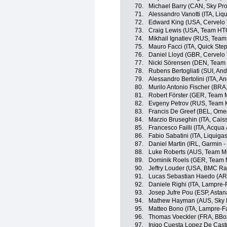
70.
Michael Barry (CAN, Sky Pro
71.
Alessandro Vanotti (ITA, Li
72.
Edward King (USA, Cervelo 
73.
Craig Lewis (USA, Team HT
74.
Mikhail Ignatiev (RUS, Team
75.
Mauro Facci (ITA, Quick Step
76.
Daniel Lloyd (GBR, Cervelo
77.
Nicki Sörensen (DEN, Team
78.
Rubens Bertogliati (SUI, Andr
79.
Alessandro Bertolini (ITA, An
80.
Murilo Antonio Fischer (BRA,
81.
Robert Förster (GER, Team 
82.
Evgeny Petrov (RUS, Team 
83.
Francis De Greef (BEL, Ome
84.
Marzio Bruseghin (ITA, Cais
85.
Francesco Failli (ITA, Acqu
86.
Fabio Sabatini (ITA, Liquig
87.
Daniel Martin (IRL, Garmin - 
88.
Luke Roberts (AUS, Team M
89.
Dominik Roels (GER, Team 
90.
Jeffry Louder (USA, BMC R
91.
Lucas Sebastian Haedo (AR
92.
Daniele Righi (ITA, Lampre-
93.
Josep Jufre Pou (ESP, Astan
94.
Mathew Hayman (AUS, Sky P
95.
Matteo Bono (ITA, Lampre-Fa
96.
Thomas Voeckler (FRA, BBo
97.
Inigo Cuesta Lopez De Castr