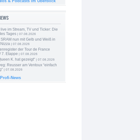
deos & Podcasts im Überblick
-NEWS
live im Stream, TV und Ticker: Die
des Tages
| 07.08.2026
 SRAM nun mit Gelb und Weiß in
 Nizza
| 07.08.2026
enregister der Tour de France
 7. Etappe
| 07.08.2026
Queen K. hat gezeigt“
| 07.08.2026
 weg: Reusser am Ventoux “einfach
g“
| 07.08.2026
 Profi-News