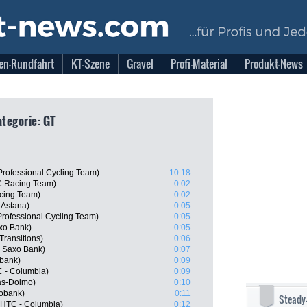
en-Rundfahrt
KT-Szene
Gravel
Profi-Material
Produkt-News
ategorie: GT
Professional Cycling Team)
10:18
C Racing Team)
0:02
cing Team)
0:02
 Astana)
0:05
rofessional Cycling Team)
0:05
xo Bank)
0:05
Transitions)
0:06
 Saxo Bank)
0:07
bank)
0:09
C - Columbia)
0:09
gas-Doimo)
0:10
obank)
0:11
Steady
 HTC - Columbia)
0:12