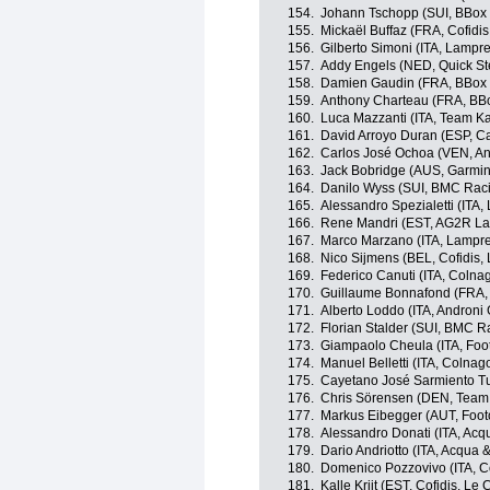
154.
Johann Tschopp (SUI, BBox
155.
Mickaël Buffaz (FRA, Cofidis
156.
Gilberto Simoni (ITA, Lampr
157.
Addy Engels (NED, Quick St
158.
Damien Gaudin (FRA, BBox
159.
Anthony Charteau (FRA, BB
160.
Luca Mazzanti (ITA, Team K
161.
David Arroyo Duran (ESP, C
162.
Carlos José Ochoa (VEN, And
163.
Jack Bobridge (AUS, Garmin 
164.
Danilo Wyss (SUI, BMC Rac
165.
Alessandro Spezialetti (ITA,
166.
Rene Mandri (EST, AG2R La
167.
Marco Marzano (ITA, Lampre
168.
Nico Sijmens (BEL, Cofidis, 
169.
Federico Canuti (ITA, Colna
170.
Guillaume Bonnafond (FRA,
171.
Alberto Loddo (ITA, Androni G
172.
Florian Stalder (SUI, BMC 
173.
Giampaolo Cheula (ITA, Foo
174.
Manuel Belletti (ITA, Colnag
175.
Cayetano José Sarmiento T
176.
Chris Sörensen (DEN, Team
177.
Markus Eibegger (AUT, Foot
178.
Alessandro Donati (ITA, Ac
179.
Dario Andriotto (ITA, Acqua
180.
Domenico Pozzovivo (ITA, C
181.
Kalle Kriit (EST, Cofidis, Le 