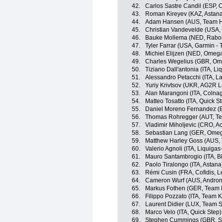
42.
Carlos Sastre Candil (ESP, 
43.
Roman Kireyev (KAZ, Astan
44.
Adam Hansen (AUS, Team H
45.
Christian Vandevelde (USA, 
46.
Bauke Mollema (NED, Rabo
47.
Tyler Farrar (USA, Garmin - 
48.
Michiel Elijzen (NED, Omeg
49.
Charles Wegelius (GBR, Om
50.
Tiziano Dall'antonia (ITA, L
51.
Alessandro Petacchi (ITA, L
52.
Yuriy Krivtsov (UKR, AG2R 
53.
Alan Marangoni (ITA, Colnag
54.
Matteo Tosatto (ITA, Quick S
55.
Daniel Moreno Fernandez (
56.
Thomas Rohregger (AUT, Te
57.
Vladimir Miholjevic (CRO, 
58.
Sebastian Lang (GER, Omeg
59.
Matthew Harley Goss (AUS,
60.
Valerio Agnoli (ITA, Liquiga
61.
Mauro Santambrogio (ITA, 
62.
Paolo Tiralongo (ITA, Astana
63.
Rémi Cusin (FRA, Cofidis, L
64.
Cameron Wurf (AUS, Androni 
65.
Markus Fothen (GER, Team 
66.
Filippo Pozzato (ITA, Team 
67.
Laurent Didier (LUX, Team 
68.
Marco Velo (ITA, Quick Step)
69.
Stephen Cummings (GBR, Sk