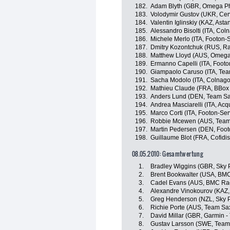
182.
Adam Blyth (GBR, Omega Ph
183.
Volodymir Gustov (UKR, Cer
184.
Valentin Iglinskiy (KAZ, Asta
185.
Alessandro Bisolti (ITA, Col
186.
Michele Merlo (ITA, Footon-S
187.
Dmitry Kozontchuk (RUS, R
188.
Matthew Lloyd (AUS, Omega
189.
Ermanno Capelli (ITA, Footo
190.
Giampaolo Caruso (ITA, Te
191.
Sacha Modolo (ITA, Colnago
192.
Mathieu Claude (FRA, BBox
193.
Anders Lund (DEN, Team S
194.
Andrea Masciarelli (ITA, Ac
195.
Marco Corti (ITA, Footon-Ser
196.
Robbie Mcewen (AUS, Team
197.
Martin Pedersen (DEN, Foot
198.
Guillaume Blot (FRA, Cofidis
08.05.2010: Gesamtwertung
1.
Bradley Wiggins (GBR, Sky 
2.
Brent Bookwalter (USA, BM
3.
Cadel Evans (AUS, BMC Ra
4.
Alexandre Vinokourov (KAZ,
5.
Greg Henderson (NZL, Sky P
6.
Richie Porte (AUS, Team Sa
7.
David Millar (GBR, Garmin - 
8.
Gustav Larsson (SWE, Team