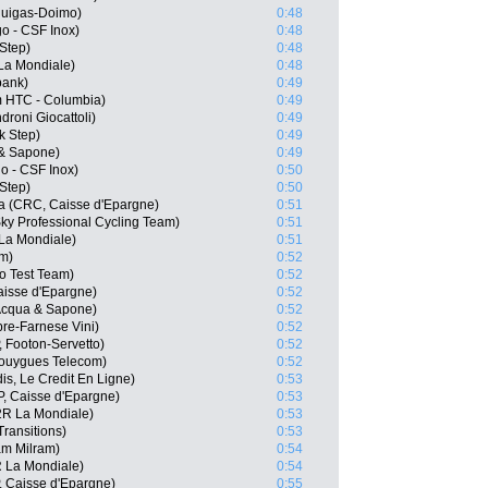
iquigas-Doimo)
0:48
go - CSF Inox)
0:48
Step)
0:48
La Mondiale)
0:48
bank)
0:49
m HTC - Columbia)
0:49
roni Giocattoli)
0:49
k Step)
0:49
 & Sapone)
0:49
go - CSF Inox)
0:50
Step)
0:50
 (CRC, Caisse d'Epargne)
0:51
ky Professional Cycling Team)
0:51
La Mondiale)
0:51
am)
0:52
o Test Team)
0:52
isse d'Epargne)
0:52
 Acqua & Sapone)
0:52
re-Farnese Vini)
0:52
 Footon-Servetto)
0:52
Bouygues Telecom)
0:52
is, Le Credit En Ligne)
0:53
P, Caisse d'Epargne)
0:53
2R La Mondiale)
0:53
Transitions)
0:53
m Milram)
0:54
 La Mondiale)
0:54
, Caisse d'Epargne)
0:55