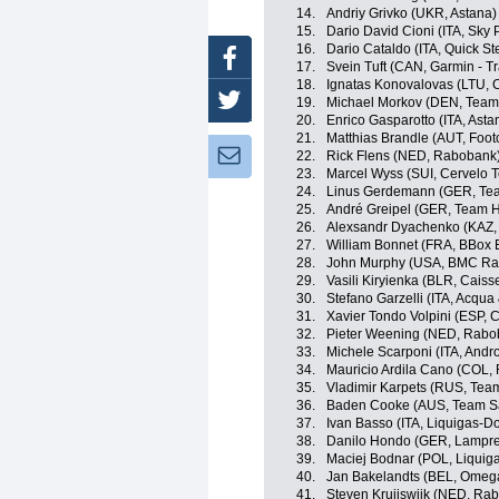
14.
Andriy Grivko (UKR, Astana)
15.
Dario David Cioni (ITA, Sky
16.
Dario Cataldo (ITA, Quick St
Facebook
17.
Svein Tuft (CAN, Garmin - Tr
18.
Ignatas Konovalovas (LTU, 
Twitter
19.
Michael Morkov (DEN, Team
20.
Enrico Gasparotto (ITA, Asta
21.
Matthias Brandle (AUT, Foot
Newsletter:
22.
Rick Flens (NED, Rabobank
23.
Marcel Wyss (SUI, Cervelo 
24.
Linus Gerdemann (GER, Te
25.
André Greipel (GER, Team 
26.
Alexsandr Dyachenko (KAZ,
27.
William Bonnet (FRA, BBox
28.
John Murphy (USA, BMC Ra
29.
Vasili Kiryienka (BLR, Caiss
30.
Stefano Garzelli (ITA, Acqu
31.
Xavier Tondo Volpini (ESP, 
32.
Pieter Weening (NED, Rabo
33.
Michele Scarponi (ITA, Andro
34.
Mauricio Ardila Cano (COL,
35.
Vladimir Karpets (RUS, Tea
36.
Baden Cooke (AUS, Team S
37.
Ivan Basso (ITA, Liquigas-D
38.
Danilo Hondo (GER, Lampre
39.
Maciej Bodnar (POL, Liquig
40.
Jan Bakelandts (BEL, Omeg
41.
Steven Kruijswijk (NED, Ra