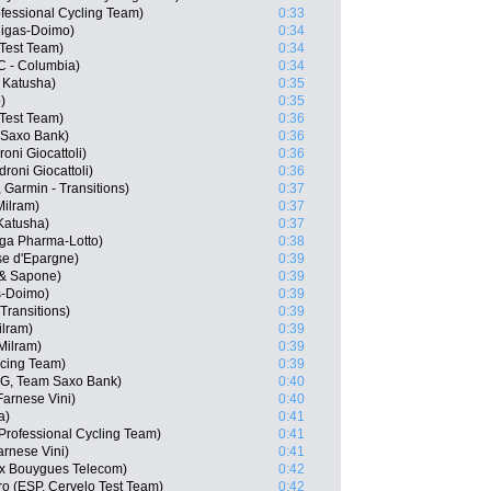
fessional Cycling Team)
0:33
quigas-Doimo)
0:34
Test Team)
0:34
C - Columbia)
0:34
 Katusha)
0:35
)
0:35
 Test Team)
0:36
 Saxo Bank)
0:36
oni Giocattoli)
0:36
droni Giocattoli)
0:36
 Garmin - Transitions)
0:37
Milram)
0:37
Katusha)
0:37
ga Pharma-Lotto)
0:38
se d'Epargne)
0:39
a & Sapone)
0:39
as-Doimo)
0:39
Transitions)
0:39
ilram)
0:39
Milram)
0:39
acing Team)
0:39
G, Team Saxo Bank)
0:40
Farnese Vini)
0:40
a)
0:41
rofessional Cycling Team)
0:41
rnese Vini)
0:41
x Bouygues Telecom)
0:42
o (ESP, Cervelo Test Team)
0:42