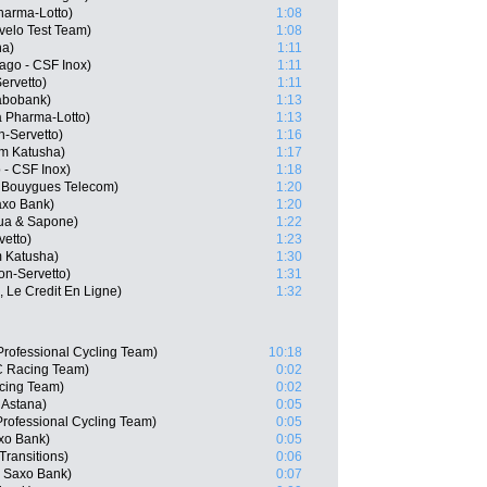
arma-Lotto)
1:08
velo Test Team)
1:08
na)
1:11
nago - CSF Inox)
1:11
ervetto)
1:11
abobank)
1:13
 Pharma-Lotto)
1:13
n-Servetto)
1:16
am Katusha)
1:17
 - CSF Inox)
1:18
 Bouygues Telecom)
1:20
axo Bank)
1:20
qua & Sapone)
1:22
vetto)
1:23
 Katusha)
1:30
on-Servetto)
1:31
, Le Credit En Ligne)
1:32
Professional Cycling Team)
10:18
C Racing Team)
0:02
cing Team)
0:02
 Astana)
0:05
rofessional Cycling Team)
0:05
xo Bank)
0:05
Transitions)
0:06
 Saxo Bank)
0:07