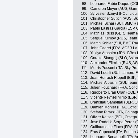
98.
Leonardo Fabio Duque (COL, 
99.
Cameron Meyer (AUS, Garmin
100.
Sylvester Szmyd (POL, Liqu
101.
Christopher Sutton (AUS, Sk
101.
Michael Schär (SUI, BMC R
103.
Pablo Lastras Garcia (ESP, 
104.
Matthias Russ (GER, Team M
105.
Serguei Klimov (RUS, Team
106.
Martin Kohler (SUI, BMC Ra
107.
John Gadret (FRA, AG2R La
108.
Yukiya Arashiro (JPN, BBox
109.
Gorazd Stangelj (SLO, Astan
110.
Alexander Efimkin (RUS, A
111.
Morris Possoni (ITA, Sky Pr
112.
David Loosli (SUI, Lampre-F
113.
Juan Horrach Rippoll (ESP,
114.
Michael Albasini (SUI, Tea
115.
Julien Fouchard (FRA, Cofidi
116.
Rigoberto Uran Uran (COL, 
117.
Vicente Reynes Mimo (ESP,
118.
Branislau Samoilau (BLR, Q
119.
Damien Monier (FRA, Cofidis
120.
Stefano Pirazzi (ITA, Colnag
121.
Olivier Kaisen (BEL, Omega
122.
Jose Rodolfo Serpa Perez (C
123.
Guillaume Le Floch (FRA, 
124.
Eros Capecchi (ITA, Footon-
125.
Leonardo Bertagnolli (ITA, An