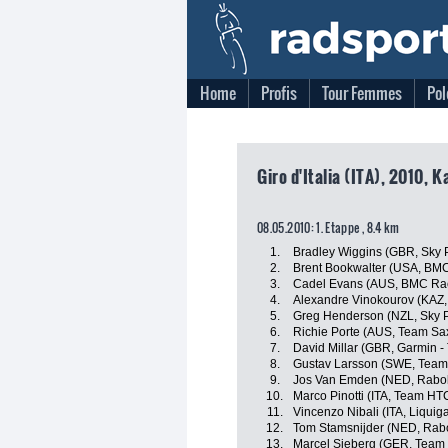
Home
Profis
Tour Femmes
Pol
Giro d'Italia (ITA), 2010, K
08.05.2010: 1. Etappe , 8.4 km
1.
Bradley Wiggins (GBR, Sky 
2.
Brent Bookwalter (USA, BM
3.
Cadel Evans (AUS, BMC Ra
4.
Alexandre Vinokourov (KAZ,
5.
Greg Henderson (NZL, Sky P
6.
Richie Porte (AUS, Team Sa
7.
David Millar (GBR, Garmin - 
8.
Gustav Larsson (SWE, Team
9.
Jos Van Emden (NED, Rabo
10.
Marco Pinotti (ITA, Team HT
11.
Vincenzo Nibali (ITA, Liqui
12.
Tom Stamsnijder (NED, Rab
13.
Marcel Sieberg (GER, Team