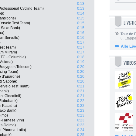
0:13
 Professional Cycling Team)
0:13
ep)
0:14
ansitions)
0:15
LIVE-T
Cervelo Test Team)
0:15
 Saxo Bank)
0:15
na)
0:16
Tour de
on-Servetto)
0:16
8. Etappe
)
0:17
Alle Liv
Test Team)
0:17
am Milram)
0:17
HTC - Columbia)
0:18
VIDEOS
 Astana)
0:19
 Bouygues Telecom)
0:20
cing Team)
0:20
e d'Epargne)
0:20
a & Sapone)
0:20
Cervelo Test Team)
0:21
bank)
0:21
ni Giocattoli)
0:21
 Rabobank)
0:22
m Katusha)
0:22
axo Bank)
0:23
oimo)
0:23
-Farnese Vini)
0:23
as-Doimo)
0:23
a Pharma-Lotto)
0:24
bobank)
0:25