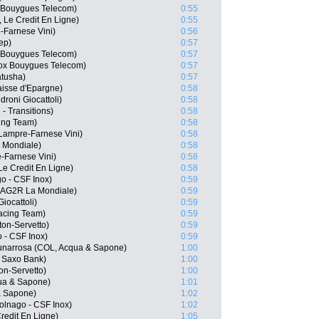
 Bouygues Telecom)
0:55
, Le Credit En Ligne)
0:55
e-Farnese Vini)
0:56
ep)
0:57
 Bouygues Telecom)
0:57
ox Bouygues Telecom)
0:57
atusha)
0:57
aisse d'Epargne)
0:58
roni Giocattoli)
0:58
- Transitions)
0:58
ing Team)
0:58
 Lampre-Farnese Vini)
0:58
 Mondiale)
0:58
-Farnese Vini)
0:58
Le Credit En Ligne)
0:58
go - CSF Inox)
0:59
 AG2R La Mondiale)
0:59
iocattoli)
0:59
Racing Team)
0:59
ton-Servetto)
0:59
o - CSF Inox)
0:59
unarrosa (COL, Acqua & Sapone)
1:00
 Saxo Bank)
1:00
on-Servetto)
1:00
qua & Sapone)
1:01
 & Sapone)
1:02
olnago - CSF Inox)
1:02
Credit En Ligne)
1:05