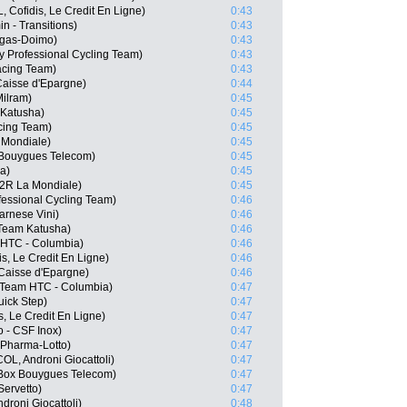
Cofidis, Le Credit En Ligne)
0:43
 - Transitions)
0:43
igas-Doimo)
0:43
y Professional Cycling Team)
0:43
acing Team)
0:43
Caisse d'Epargne)
0:44
ilram)
0:45
 Katusha)
0:45
cing Team)
0:45
 Mondiale)
0:45
 Bouygues Telecom)
0:45
a)
0:45
G2R La Mondiale)
0:45
ofessional Cycling Team)
0:46
arnese Vini)
0:46
 Team Katusha)
0:46
m HTC - Columbia)
0:46
s, Le Credit En Ligne)
0:46
Caisse d'Epargne)
0:46
 Team HTC - Columbia)
0:47
uick Step)
0:47
, Le Credit En Ligne)
0:47
o - CSF Inox)
0:47
 Pharma-Lotto)
0:47
OL, Androni Giocattoli)
0:47
BBox Bouygues Telecom)
0:47
Servetto)
0:47
droni Giocattoli)
0:48