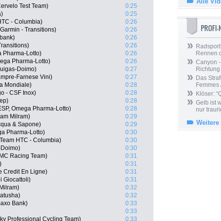
Alle Vi
Cervelo Test Team)
0:25
a)
0:25
TC - Columbia)
0:26
PROFI
Garmin - Transitions)
0:26
bank)
0:26
Transitions)
0:26
Radsport 
a Pharma-Lotto)
0:26
Rennen 
ega Pharma-Lotto)
0:26
Canyon -
iquigas-Doimo)
0:27
Richtung
ampre-Farnese Vini)
0:27
Das Straf
La Mondiale)
0:28
Femmes /
o - CSF Inox)
0:28
Klöser: “
tep)
0:28
Gelb ist
ESP, Omega Pharma-Lotto)
0:28
nur trauri
am Milram)
0:29
Weitere
Acqua & Sapone)
0:29
a Pharma-Lotto)
0:30
 Team HTC - Columbia)
0:30
s-Doimo)
0:30
BMC Racing Team)
0:31
)
0:31
e Credit En Ligne)
0:31
Giocattoli)
0:31
Milram)
0:32
Katusha)
0:32
Saxo Bank)
0:33
0:33
y Professional Cycling Team)
0:33