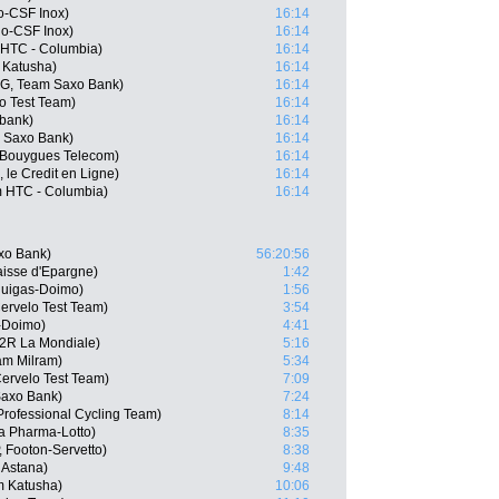
go-CSF Inox)
16:14
go-CSF Inox)
16:14
 HTC - Columbia)
16:14
 Katusha)
16:14
G, Team Saxo Bank)
16:14
o Test Team)
16:14
bank)
16:14
 Saxo Bank)
16:14
 Bouygues Telecom)
16:14
, le Credit en Ligne)
16:14
m HTC - Columbia)
16:14
xo Bank)
56:20:56
aisse d'Epargne)
1:42
iquigas-Doimo)
1:56
Cervelo Test Team)
3:54
s-Doimo)
4:41
G2R La Mondiale)
5:16
am Milram)
5:34
Cervelo Test Team)
7:09
Saxo Bank)
7:24
Professional Cycling Team)
8:14
a Pharma-Lotto)
8:35
 Footon-Servetto)
8:38
 Astana)
9:48
m Katusha)
10:06