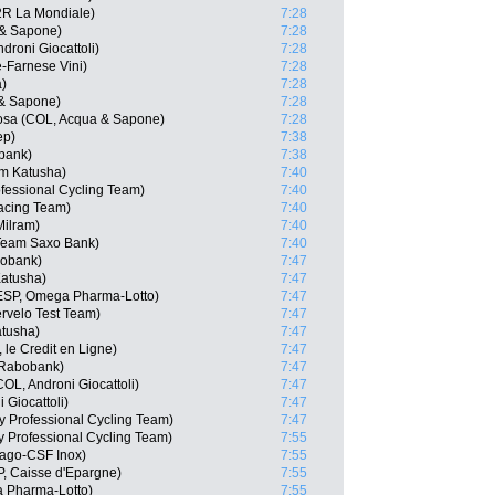
2R La Mondiale)
7:28
a & Sapone)
7:28
droni Giocattoli)
7:28
-Farnese Vini)
7:28
a)
7:28
 & Sapone)
7:28
osa (COL, Acqua & Sapone)
7:28
ep)
7:38
bank)
7:38
am Katusha)
7:40
fessional Cycling Team)
7:40
Racing Team)
7:40
Milram)
7:40
 Team Saxo Bank)
7:40
bobank)
7:47
Katusha)
7:47
ESP, Omega Pharma-Lotto)
7:47
rvelo Test Team)
7:47
atusha)
7:47
 le Credit en Ligne)
7:47
 Rabobank)
7:47
OL, Androni Giocattoli)
7:47
Giocattoli)
7:47
y Professional Cycling Team)
7:47
 Professional Cycling Team)
7:55
lnago-CSF Inox)
7:55
P, Caisse d'Epargne)
7:55
a Pharma-Lotto)
7:55