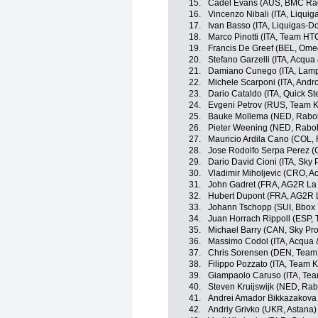
15.
Cadel Evans (AUS, BMC Ra
16.
Vincenzo Nibali (ITA, Liqui
17.
Ivan Basso (ITA, Liquigas-D
18.
Marco Pinotti (ITA, Team HT
19.
Francis De Greef (BEL, Ome
20.
Stefano Garzelli (ITA, Acqu
21.
Damiano Cunego (ITA, Lamp
22.
Michele Scarponi (ITA, Andro
23.
Dario Cataldo (ITA, Quick St
24.
Evgeni Petrov (RUS, Team 
25.
Bauke Mollema (NED, Rabo
26.
Pieter Weening (NED, Rabo
27.
Mauricio Ardila Cano (COL,
28.
Jose Rodolfo Serpa Perez (C
29.
Dario David Cioni (ITA, Sky
30.
Vladimir Miholjevic (CRO, 
31.
John Gadret (FRA, AG2R La
32.
Hubert Dupont (FRA, AG2R 
33.
Johann Tschopp (SUI, Bbox
34.
Juan Horrach Rippoll (ESP,
35.
Michael Barry (CAN, Sky Pro
36.
Massimo Codol (ITA, Acqua
37.
Chris Sorensen (DEN, Team
38.
Filippo Pozzato (ITA, Team 
39.
Giampaolo Caruso (ITA, Te
40.
Steven Kruijswijk (NED, Ra
41.
Andrei Amador Bikkazakova
42.
Andriy Grivko (UKR, Astana)