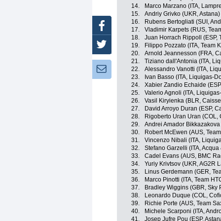
14.
Marco Marzano (ITA, Lampre
15.
Andriy Grivko (UKR, Astana)
16.
Rubens Bertogliati (SUI, Andr
Facebook
17.
Vladimir Karpets (RUS, Tea
18.
Juan Horrach Rippoll (ESP,
Twitter
19.
Filippo Pozzato (ITA, Team 
20.
Arnold Jeannesson (FRA, Ca
21.
Tiziano dall'Antonia (ITA, L
Newsletter:
22.
Alessandro Vanotti (ITA, Li
23.
Ivan Basso (ITA, Liquigas-D
24.
Xabier Zandio Echaide (ESP
25.
Valerio Agnoli (ITA, Liquiga
26.
Vasil Kiryienka (BLR, Caiss
27.
David Arroyo Duran (ESP, C
28.
Rigoberto Uran Uran (COL, 
29.
Andrei Amador Bikkazakova
30.
Robert McEwen (AUS, Team
31.
Vincenzo Nibali (ITA, Liqui
32.
Stefano Garzelli (ITA, Acqu
33.
Cadel Evans (AUS, BMC Ra
34.
Yuriy Krivtsov (UKR, AG2R 
35.
Linus Gerdemann (GER, Te
36.
Marco Pinotti (ITA, Team HT
37.
Bradley Wiggins (GBR, Sky 
38.
Leonardo Duque (COL, Cofidi
39.
Richie Porte (AUS, Team Sa
40.
Michele Scarponi (ITA, Andro
41.
Josep Jufre Pou (ESP, Astan