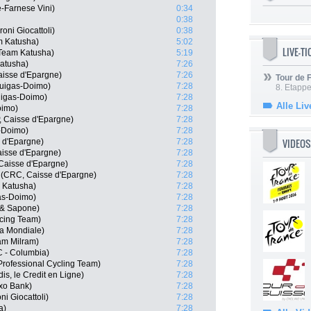
-Farnese Vini)
0:34
0:38
oni Giocattoli)
0:38
m Katusha)
5:02
LIVE-T
 Team Katusha)
5:19
Katusha)
7:26
isse d'Epargne)
7:26
Tour de
iquigas-Doimo)
7:28
8. Etappe
quigas-Doimo)
7:28
Alle Liv
oimo)
7:28
, Caisse d'Epargne)
7:28
s-Doimo)
7:28
VIDEOS
e d'Epargne)
7:28
aisse d'Epargne)
7:28
Caisse d'Epargne)
7:28
 (CRC, Caisse d'Epargne)
7:28
 Katusha)
7:28
gas-Doimo)
7:28
a & Sapone)
7:28
cing Team)
7:28
La Mondiale)
7:28
am Milram)
7:28
C - Columbia)
7:28
Professional Cycling Team)
7:28
s, le Credit en Ligne)
7:28
xo Bank)
7:28
ni Giocattoli)
7:28
a)
7:28