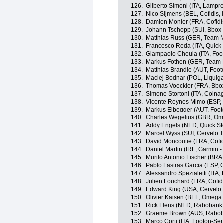
126.
Gilberto Simoni (ITA, Lampr
127.
Nico Sijmens (BEL, Cofidis, 
128.
Damien Monier (FRA, Cofidis
129.
Johann Tschopp (SUI, Bbox
130.
Matthias Russ (GER, Team M
131.
Francesco Reda (ITA, Quick 
132.
Giampaolo Cheula (ITA, Foo
133.
Markus Fothen (GER, Team 
134.
Matthias Brandle (AUT, Foot
135.
Maciej Bodnar (POL, Liquig
136.
Thomas Voeckler (FRA, Bbo
137.
Simone Stortoni (ITA, Colna
138.
Vicente Reynes Mimo (ESP,
139.
Markus Eibegger (AUT, Foot
140.
Charles Wegelius (GBR, Om
141.
Addy Engels (NED, Quick St
142.
Marcel Wyss (SUI, Cervelo 
143.
David Moncoutie (FRA, Cofidi
144.
Daniel Martin (IRL, Garmin - 
145.
Murilo Antonio Fischer (BRA,
146.
Pablo Lastras Garcia (ESP, 
147.
Alessandro Spezialetti (ITA,
148.
Julien Fouchard (FRA, Cofidi
149.
Edward King (USA, Cervelo 
150.
Olivier Kaisen (BEL, Omega
151.
Rick Flens (NED, Rabobank
152.
Graeme Brown (AUS, Rabo
153.
Marco Corti (ITA, Footon-Ser