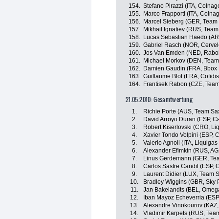
154.
Stefano Pirazzi (ITA, Colna
155.
Marco Frapporti (ITA, Colna
156.
Marcel Sieberg (GER, Team
157.
Mikhail Ignatiev (RUS, Team
158.
Lucas Sebastian Haedo (AR
159.
Gabriel Rasch (NOR, Cervel
160.
Jos Van Emden (NED, Rabo
161.
Michael Morkov (DEN, Team
162.
Damien Gaudin (FRA, Bbox
163.
Guillaume Blot (FRA, Cofidis
164.
Frantisek Rabon (CZE, Tea
21.05.2010: Gesamtwertung
1.
Richie Porte (AUS, Team Sa
2.
David Arroyo Duran (ESP, C
3.
Robert Kiserlovski (CRO, L
4.
Xavier Tondo Volpini (ESP, 
5.
Valerio Agnoli (ITA, Liquiga
6.
Alexander Efimkin (RUS, A
7.
Linus Gerdemann (GER, Te
8.
Carlos Sastre Candil (ESP, 
9.
Laurent Didier (LUX, Team 
10.
Bradley Wiggins (GBR, Sky 
11.
Jan Bakelandts (BEL, Omeg
12.
Iban Mayoz Echeverria (ESP,
13.
Alexandre Vinokourov (KAZ,
14.
Vladimir Karpets (RUS, Tea