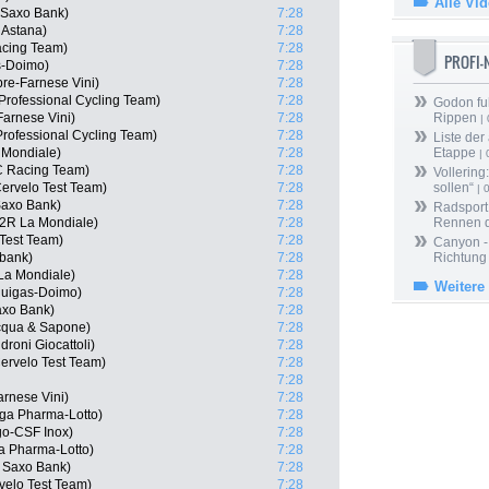
Alle Vi
 Saxo Bank)
7:28
 Astana)
7:28
acing Team)
7:28
PROFI
as-Doimo)
7:28
re-Farnese Vini)
7:28
rofessional Cycling Team)
7:28
Godon fu
Farnese Vini)
7:28
Rippen
| 
 Professional Cycling Team)
7:28
Liste der
 Mondiale)
7:28
Etappe
| 
C Racing Team)
7:28
Vollering
Cervelo Test Team)
7:28
sollen“
| 
Saxo Bank)
7:28
Radsport 
G2R La Mondiale)
7:28
Rennen 
 Test Team)
7:28
Canyon -
bank)
7:28
Richtung
La Mondiale)
7:28
Weitere
iquigas-Doimo)
7:28
axo Bank)
7:28
Acqua & Sapone)
7:28
roni Giocattoli)
7:28
Cervelo Test Team)
7:28
7:28
rnese Vini)
7:28
ga Pharma-Lotto)
7:28
go-CSF Inox)
7:28
a Pharma-Lotto)
7:28
 Saxo Bank)
7:28
velo Test Team)
7:28