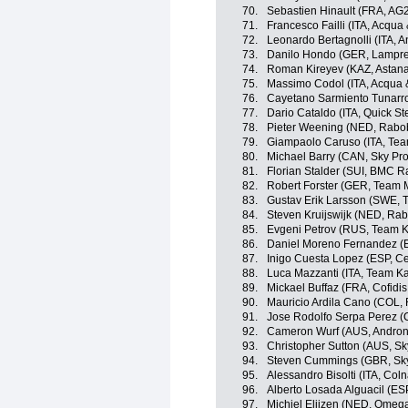
70.
Sebastien Hinault (FRA, AG
71.
Francesco Failli (ITA, Acqu
72.
Leonardo Bertagnolli (ITA, An
73.
Danilo Hondo (GER, Lampre
74.
Roman Kireyev (KAZ, Astan
75.
Massimo Codol (ITA, Acqua
76.
Cayetano Sarmiento Tunarr
77.
Dario Cataldo (ITA, Quick St
78.
Pieter Weening (NED, Rabo
79.
Giampaolo Caruso (ITA, Te
80.
Michael Barry (CAN, Sky Pro
81.
Florian Stalder (SUI, BMC 
82.
Robert Forster (GER, Team 
83.
Gustav Erik Larsson (SWE,
84.
Steven Kruijswijk (NED, Ra
85.
Evgeni Petrov (RUS, Team 
86.
Daniel Moreno Fernandez (
87.
Inigo Cuesta Lopez (ESP, Ce
88.
Luca Mazzanti (ITA, Team K
89.
Mickael Buffaz (FRA, Cofidis,
90.
Mauricio Ardila Cano (COL,
91.
Jose Rodolfo Serpa Perez (C
92.
Cameron Wurf (AUS, Androni 
93.
Christopher Sutton (AUS, Sk
94.
Steven Cummings (GBR, Sky
95.
Alessandro Bisolti (ITA, Co
96.
Alberto Losada Alguacil (ES
97.
Michiel Elijzen (NED, Omeg