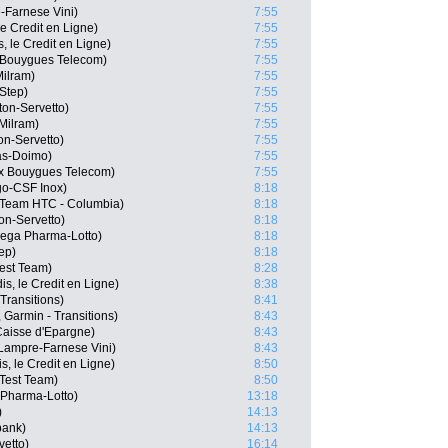
e-Farnese Vini)
7:55
le Credit en Ligne)
7:55
, le Credit en Ligne)
7:55
 Bouygues Telecom)
7:55
ilram)
7:55
Step)
7:55
ton-Servetto)
7:55
Milram)
7:55
on-Servetto)
7:55
as-Doimo)
7:55
x Bouygues Telecom)
7:55
go-CSF Inox)
8:18
 Team HTC - Columbia)
8:18
on-Servetto)
8:18
ega Pharma-Lotto)
8:18
ep)
8:18
Test Team)
8:28
s, le Credit en Ligne)
8:38
Transitions)
8:41
 Garmin - Transitions)
8:43
Caisse d'Epargne)
8:43
 Lampre-Farnese Vini)
8:43
s, le Credit en Ligne)
8:50
Test Team)
8:50
 Pharma-Lotto)
13:18
)
14:13
bank)
14:13
vetto)
16:14