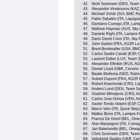
42.
Nicki Sorensen (DEN, Team
43.
Alexandre Vinokourov (KAZ,
44.
Michael Schär (SUI, BMC R
45.
Fabio Sabatini (ITA, Liquig
46.
Damiano Cunego (ITA, Lamp
47.
Mathew Hayman (AUS, Sky P
48.
Daniele Righi (ITA, Lampre-
49.
Dario David Cioni (ITA, Sky
50.
John Gadret (FRA, AG2R La
51.
Brent Bookwalter (USA, BM
52.
Carlos Sastre Candil (ESP, 
53.
Laurent Didier (LUX, Team 
54.
Alexander Efimkin (RUS, A
55.
Daniel Lloyd (GBR, Cervelo
56.
Bauke Mollema (NED, Rabo
57.
Hubert Dupont (FRA, AG2R 
58.
Robert Kiserlovski (CRO, L
59.
Anders Lund (DEN, Team S
60.
Vladimir Miholjevic (CRO, 
61.
Carlos Jose Ochoa (VEN, And
62.
Xavier Tondo Volpini (ESP, 
63.
Marco Velo (ITA, Quick Step)
64.
Matteo Bono (ITA, Lampre-Fa
65.
Francis De Greef (BEL, Ome
66.
Alan Marangoni (ITA, Colna
67.
Jan Bakelandts (BEL, Omeg
68.
Chris Sorensen (DEN, Team
69.
Volodymir Gustov (UKR, Cer