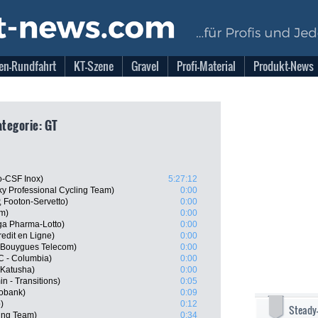
en-Rundfahrt
KT-Szene
Gravel
Profi-Material
Produkt-News
ategorie: GT
go-CSF Inox)
5:27:12
y Professional Cycling Team)
0:00
 Footon-Servetto)
0:00
am)
0:00
a Pharma-Lotto)
0:00
Credit en Ligne)
0:00
 Bouygues Telecom)
0:00
C - Columbia)
0:00
 Katusha)
0:00
 - Transitions)
0:05
obank)
0:09
)
0:12
Steady
ing Team)
0:34