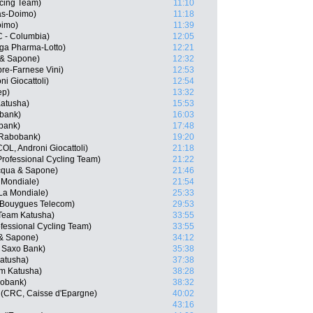
cing Team)
11:10
gas-Doimo)
11:18
oimo)
11:39
C - Columbia)
12:05
ga Pharma-Lotto)
12:21
a & Sapone)
12:32
re-Farnese Vini)
12:53
ni Giocattoli)
12:54
ep)
13:32
Katusha)
15:53
bank)
16:03
bank)
17:48
 Rabobank)
19:20
OL, Androni Giocattoli)
21:18
 Professional Cycling Team)
21:22
Acqua & Sapone)
21:46
 Mondiale)
21:54
La Mondiale)
25:33
 Bouygues Telecom)
29:53
 Team Katusha)
33:55
fessional Cycling Team)
33:55
 & Sapone)
34:12
 Saxo Bank)
35:38
Katusha)
37:38
am Katusha)
38:28
bobank)
38:32
 (CRC, Caisse d'Epargne)
40:02
43:16