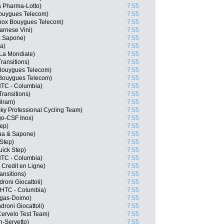
 Pharma-Lotto)
7:55
Bouygues Telecom)
7:55
Bbox Bouygues Telecom)
7:55
arnese Vini)
7:55
 & Sapone)
7:55
a)
7:55
La Mondiale)
7:55
Transitions)
7:55
 Bouygues Telecom)
7:55
 Bouygues Telecom)
7:55
TC - Columbia)
7:55
Transitions)
7:55
ilram)
7:55
ky Professional Cycling Team)
7:55
go-CSF Inox)
7:55
tep)
7:55
qua & Sapone)
7:55
Step)
7:55
uick Step)
7:55
HTC - Columbia)
7:55
 Credit en Ligne)
7:55
ansitions)
7:55
droni Giocattoli)
7:55
m HTC - Columbia)
7:55
igas-Doimo)
7:55
roni Giocattoli)
7:55
Cervelo Test Team)
7:55
n-Servetto)
7:55