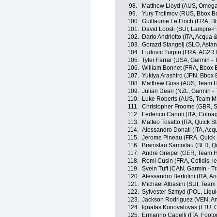
98.
Matthew Lloyd (AUS, Omega
99.
Yury Trofimov (RUS, Bbox 
100.
Guillaume Le Floch (FRA, 
101.
David Loosli (SUI, Lampre-F
102.
Dario Andriotto (ITA, Acqua
103.
Gorazd Stangelj (SLO, Astan
104.
Ludovic Turpin (FRA, AG2R 
105.
Tyler Farrar (USA, Garmin - 
106.
William Bonnet (FRA, Bbox
107.
Yukiya Arashiro (JPN, Bbox
108.
Matthew Goss (AUS, Team H
109.
Julian Dean (NZL, Garmin - 
110.
Luke Roberts (AUS, Team M
111.
Christopher Froome (GBR, S
112.
Federico Canuti (ITA, Colna
113.
Matteo Tosatto (ITA, Quick S
114.
Alessandro Donati (ITA, Ac
115.
Jerome Pineau (FRA, Quick 
116.
Branislau Samoilau (BLR, Q
117.
Andre Greipel (GER, Team 
118.
Remi Cusin (FRA, Cofidis, le
119.
Svein Tuft (CAN, Garmin - Tr
120.
Alessandro Bertolini (ITA, An
121.
Michael Albasini (SUI, Tea
122.
Sylvester Szmyd (POL, Liqu
123.
Jackson Rodriguez (VEN, And
124.
Ignatas Konovalovas (LTU, 
125.
Ermanno Capelli (ITA, Footo