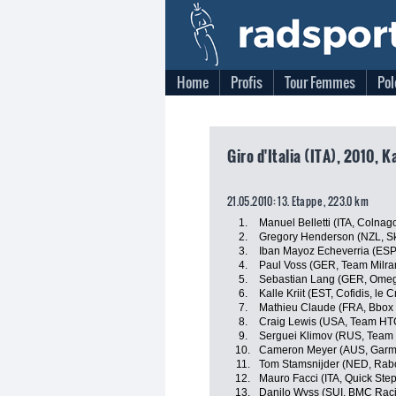
Home
Profis
Tour Femmes
Pol
Giro d'Italia (ITA), 2010, K
21.05.2010: 13. Etappe , 223.0 km
1.
Manuel Belletti (ITA, Colna
2.
Gregory Henderson (NZL, Sk
3.
Iban Mayoz Echeverria (ESP,
4.
Paul Voss (GER, Team Milr
5.
Sebastian Lang (GER, Omeg
6.
Kalle Kriit (EST, Cofidis, le 
7.
Mathieu Claude (FRA, Bbox
8.
Craig Lewis (USA, Team HT
9.
Serguei Klimov (RUS, Team
10.
Cameron Meyer (AUS, Garmin
11.
Tom Stamsnijder (NED, Rab
12.
Mauro Facci (ITA, Quick Step
13.
Danilo Wyss (SUI, BMC Rac