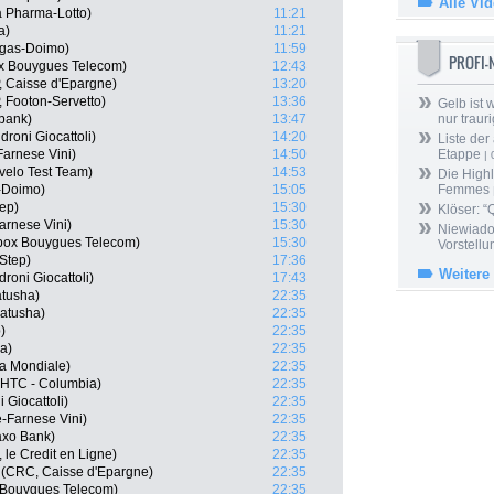
Alle Vi
 Pharma-Lotto)
11:21
a)
11:21
igas-Doimo)
11:59
PROFI
x Bouygues Telecom)
12:43
, Caisse d'Epargne)
13:20
 Footon-Servetto)
13:36
Gelb ist
bank)
13:47
nur trauri
roni Giocattoli)
14:20
Liste der
Farnese Vini)
14:50
Etappe
| 
velo Test Team)
14:53
Die Highl
s-Doimo)
15:05
Femmes
tep)
15:30
Klöser: “
arnese Vini)
15:30
Niewiado
Bbox Bouygues Telecom)
15:30
Vorstell
Step)
17:36
Weitere
droni Giocattoli)
17:43
atusha)
22:35
Katusha)
22:35
)
22:35
a)
22:35
La Mondiale)
22:35
m HTC - Columbia)
22:35
Giocattoli)
22:35
-Farnese Vini)
22:35
axo Bank)
22:35
 le Credit en Ligne)
22:35
 (CRC, Caisse d'Epargne)
22:35
 Bouygues Telecom)
22:35