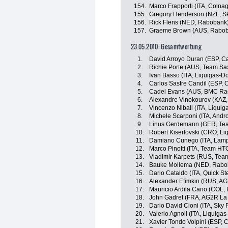
154.
Marco Frapporti (ITA, Colna
155.
Gregory Henderson (NZL, Sk
156.
Rick Flens (NED, Rabobank
157.
Graeme Brown (AUS, Rabo
23.05.2010: Gesamtwertung
1.
David Arroyo Duran (ESP, C
2.
Richie Porte (AUS, Team Sa
3.
Ivan Basso (ITA, Liquigas-D
4.
Carlos Sastre Candil (ESP, 
5.
Cadel Evans (AUS, BMC Ra
6.
Alexandre Vinokourov (KAZ,
7.
Vincenzo Nibali (ITA, Liqui
8.
Michele Scarponi (ITA, Andro
9.
Linus Gerdemann (GER, Te
10.
Robert Kiserlovski (CRO, L
11.
Damiano Cunego (ITA, Lamp
12.
Marco Pinotti (ITA, Team HT
13.
Vladimir Karpets (RUS, Tea
14.
Bauke Mollema (NED, Rabo
15.
Dario Cataldo (ITA, Quick St
16.
Alexander Efimkin (RUS, A
17.
Mauricio Ardila Cano (COL,
18.
John Gadret (FRA, AG2R La
19.
Dario David Cioni (ITA, Sky
20.
Valerio Agnoli (ITA, Liquiga
21.
Xavier Tondo Volpini (ESP, 