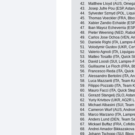
42.
Matthew Lloyd (AUS, Omega
43.
Josep Jufre Pou (ESP, Astan
44.
Sylvester Szmyd (POL, Liqu
45.
Thomas Voeckler (FRA, Bbo
46.
Xabier Zandio Echaide (ESP
47.
Iban Mayoz Echeverria (ESP,
48.
Pieter Weening (NED, Rabo
49.
Carlos Jose Ochoa (VEN, And
50.
Daniele Righi (ITA, Lampre-
51.
Volodymir Gustov (UKR, Cer
52.
Valerio Agnoli (ITA, Liquiga
53.
Matteo Tosatto (ITA, Quick S
54.
David Loosli (SUI, Lampre-F
55.
Guillaume Le Floch (FRA, 
56.
Francesco Reda (ITA, Quick 
57.
Alessandro Bertolini (ITA, An
58.
Luca Mazzanti (ITA, Team K
59.
Filippo Pozzato (ITA, Team 
60.
Mauro Facci (ITA, Quick Step
61.
Gorazd Stangelj (SLO, Astan
62.
Yuriy Krivtsov (UKR, AG2R 
63.
Michael Albasini (SUI, Tea
64.
Cameron Wurf (AUS, Androni 
65.
Marco Marzano (ITA, Lampre
66.
Anders Lund (DEN, Team S
67.
Mickael Buffaz (FRA, Cofidis,
68.
Andrei Amador Bikkazakova
69.
Johann Tschopp (SUI, Bbox