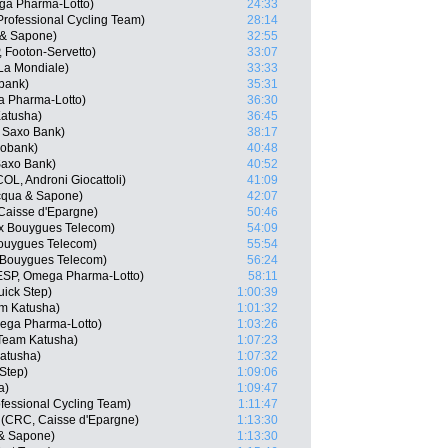
ga Pharma-Lotto)
24:33
Professional Cycling Team)
28:14
a & Sapone)
32:55
 Footon-Servetto)
33:07
La Mondiale)
33:33
bank)
35:31
a Pharma-Lotto)
36:30
Katusha)
36:45
 Saxo Bank)
38:17
bobank)
40:48
Saxo Bank)
40:52
OL, Androni Giocattoli)
41:09
Acqua & Sapone)
42:07
Caisse d'Epargne)
50:46
x Bouygues Telecom)
54:09
Bouygues Telecom)
55:54
 Bouygues Telecom)
56:24
ESP, Omega Pharma-Lotto)
58:11
uick Step)
1:00:39
am Katusha)
1:01:32
ega Pharma-Lotto)
1:03:26
 Team Katusha)
1:07:23
Katusha)
1:07:32
Step)
1:09:06
a)
1:09:47
fessional Cycling Team)
1:11:47
 (CRC, Caisse d'Epargne)
1:13:30
 & Sapone)
1:13:30