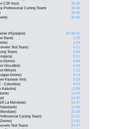
go-CSF Inox)
30:46
y Professional Cycling Team)
30:46
)
30:46
bank)
30:46
aisse d'Epargne)
67:48:42
xo Bank)
2:35
oimo)
3:33
Cervelo Test Team)
4:21
cing Team)
4:43
 Astana)
5:51
gas-Doimo)
6:08
ni Giocattoli)
6:34
am Milram)
7:12
iquigas-Doimo)
8:13
re-Farnese Vini)
9:19
C - Columbia)
9:53
m Katusha)
13:09
bank)
14:35
ep)
14:45
G2R La Mondiale)
16:37
 Rabobank)
22:02
 Mondiale)
22:29
 Professional Cycling Team)
22:51
s-Doimo)
23:42
Cervelo Test Team)
23:47