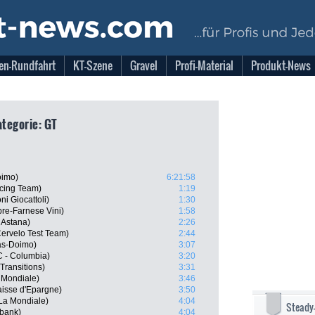
en-Rundfahrt
KT-Szene
Gravel
Profi-Material
Produkt-News
ategorie: GT
oimo)
6:21:58
cing Team)
1:19
ni Giocattoli)
1:30
re-Farnese Vini)
1:58
 Astana)
2:26
Cervelo Test Team)
2:44
gas-Doimo)
3:07
C - Columbia)
3:20
Transitions)
3:31
 Mondiale)
3:46
aisse d'Epargne)
3:50
La Mondiale)
4:04
Steady
bank)
4:04