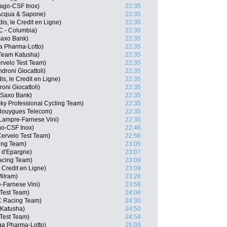
lnago-CSF Inox)
22:35
Acqua & Sapone)
22:35
s, le Credit en Ligne)
22:35
C - Columbia)
22:35
Saxo Bank)
22:35
a Pharma-Lotto)
22:35
 Team Katusha)
22:35
rvelo Test Team)
22:35
droni Giocattoli)
22:35
s, le Credit en Ligne)
22:35
oni Giocattoli)
22:35
 Saxo Bank)
22:35
ky Professional Cycling Team)
22:35
 Bouygues Telecom)
22:35
 Lampre-Farnese Vini)
22:35
go-CSF Inox)
22:46
Cervelo Test Team)
22:56
ing Team)
23:05
e d'Epargne)
23:07
Racing Team)
23:09
 Credit en Ligne)
23:09
ilram)
23:26
-Farnese Vini)
23:56
Test Team)
24:04
C Racing Team)
24:30
 Katusha)
24:50
 Test Team)
24:54
a Pharma-Lotto)
25:03