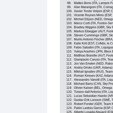
98.
Matteo Bono (ITA, Lampre-Fa
99.
Alan Marangoni (ITA, Colna
100.
Xavier Tondo Volpini (ESP, 
101.
Vicente Reynes Mimo (ESP,
102.
Michiel Elijzen (NED, Omeg
103.
Marco Corti (ITA, Footon-Ser
104.
Bradley Wiggins (GBR, Sky 
105.
Markus Eibegger (AUT, Foot
106.
Steven Cummings (GBR, Sky
107.
Murilo Antonio Fischer (BRA,
108.
Kalle Kriit (EST, Cofidis, le 
109.
Fabio Sabatini (ITA, Liquig
110.
Yukiya Arashiro (JPN, Bbox
111.
Matthias Brandle (AUT, Foot
112.
Giampaolo Caruso (ITA, Te
113.
Jos Van Emden (NED, Rabo
114.
Andriy Grivko (UKR, Astana)
115.
Mikhail Ignatiev (RUS, Team
116.
Roman Kireyev (KAZ, Astan
117.
Alessandro Vanotti (ITA, Li
118.
Michael Barry (CAN, Sky Pro
119.
Olivier Kaisen (BEL, Omega
120.
Tiziano dall'Antonia (ITA, L
121.
Lucas Sebastian Haedo (AR
122.
Gustav Erik Larsson (SWE,
123.
Robert Forster (GER, Team 
124.
Pablo Lastras Garcia (ESP, 
125.
Alberto Losada Alguacil (ES