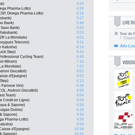
ep)
4:24
ega Pharma-Lotto)
4:26
ESP, Omega Pharma-Lotto)
5:19
bobank)
5:27
LIVE-T
xo Bank)
5:46
 Saxo Bank)
5:50
 Rabobank)
5:53
Tour de
G2R La Mondiale)
6:01
7. Etappe
Bouygues Telecom)
6:11
Alle Liv
m Katusha)
6:14
uick Step)
6:43
 Professional Cycling Team)
6:45
VIDEOS
am Milram)
7:10
La Mondiale)
7:22
roni Giocattoli)
8:02
isse d'Epargne)
8:02
Step)
8:13
e-Farnese Vini)
8:36
OL, Androni Giocattoli)
8:58
Test Team)
9:04
le Credit en Ligne)
9:04
Acqua & Sapone)
9:28
iquigas-Doimo)
9:28
a & Sapone)
9:30
ga Pharma-Lotto)
9:39
Katusha)
9:59
Caisse d'Epargne)
10:39
a & Sapone)
10:41