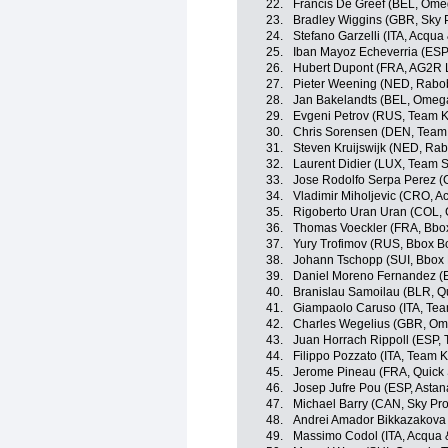
22.
Francis De Greef (BEL, Ome
23.
Bradley Wiggins (GBR, Sky 
24.
Stefano Garzelli (ITA, Acqu
25.
Iban Mayoz Echeverria (ESP,
26.
Hubert Dupont (FRA, AG2R 
27.
Pieter Weening (NED, Rabo
28.
Jan Bakelandts (BEL, Omeg
29.
Evgeni Petrov (RUS, Team 
30.
Chris Sorensen (DEN, Team
31.
Steven Kruijswijk (NED, Ra
32.
Laurent Didier (LUX, Team 
33.
Jose Rodolfo Serpa Perez (C
34.
Vladimir Miholjevic (CRO, 
35.
Rigoberto Uran Uran (COL, 
36.
Thomas Voeckler (FRA, Bbo
37.
Yury Trofimov (RUS, Bbox 
38.
Johann Tschopp (SUI, Bbox
39.
Daniel Moreno Fernandez (
40.
Branislau Samoilau (BLR, Q
41.
Giampaolo Caruso (ITA, Te
42.
Charles Wegelius (GBR, Om
43.
Juan Horrach Rippoll (ESP,
44.
Filippo Pozzato (ITA, Team 
45.
Jerome Pineau (FRA, Quick 
46.
Josep Jufre Pou (ESP, Astan
47.
Michael Barry (CAN, Sky Pro
48.
Andrei Amador Bikkazakova
49.
Massimo Codol (ITA, Acqua