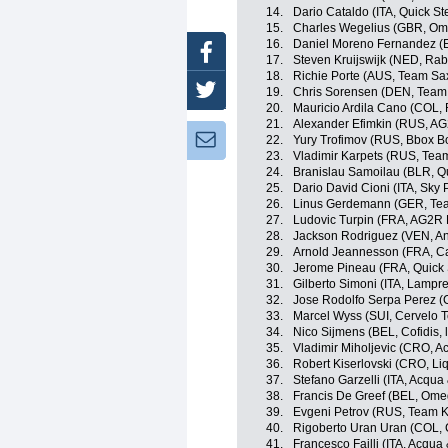
14.
Dario Cataldo (ITA, Quick St
15.
Charles Wegelius (GBR, Om
16.
Daniel Moreno Fernandez (
Facebook
17.
Steven Kruijswijk (NED, Ra
18.
Richie Porte (AUS, Team Sa
Twitter
19.
Chris Sorensen (DEN, Team
20.
Mauricio Ardila Cano (COL,
21.
Alexander Efimkin (RUS, A
Newsletter:
22.
Yury Trofimov (RUS, Bbox 
23.
Vladimir Karpets (RUS, Tea
24.
Branislau Samoilau (BLR, Q
25.
Dario David Cioni (ITA, Sky
26.
Linus Gerdemann (GER, Te
27.
Ludovic Turpin (FRA, AG2R 
28.
Jackson Rodriguez (VEN, And
29.
Arnold Jeannesson (FRA, Ca
30.
Jerome Pineau (FRA, Quick 
31.
Gilberto Simoni (ITA, Lampr
32.
Jose Rodolfo Serpa Perez (C
33.
Marcel Wyss (SUI, Cervelo 
34.
Nico Sijmens (BEL, Cofidis, 
35.
Vladimir Miholjevic (CRO, 
36.
Robert Kiserlovski (CRO, L
37.
Stefano Garzelli (ITA, Acqu
38.
Francis De Greef (BEL, Ome
39.
Evgeni Petrov (RUS, Team 
40.
Rigoberto Uran Uran (COL, 
41.
Francesco Failli (ITA, Acqu