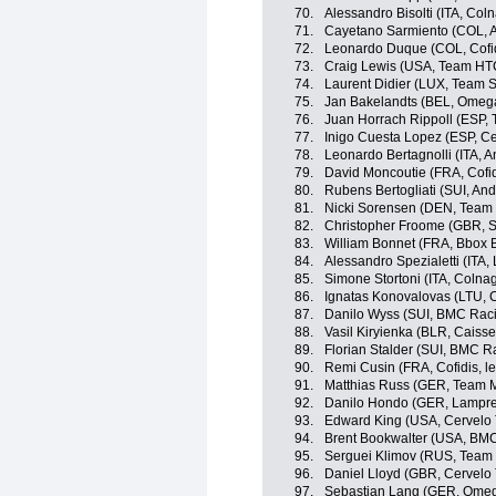
70.
Alessandro Bisolti (ITA, Co
71.
Cayetano Sarmiento (COL, 
72.
Leonardo Duque (COL, Cofidi
73.
Craig Lewis (USA, Team HT
74.
Laurent Didier (LUX, Team 
75.
Jan Bakelandts (BEL, Omeg
76.
Juan Horrach Rippoll (ESP,
77.
Inigo Cuesta Lopez (ESP, Ce
78.
Leonardo Bertagnolli (ITA, An
79.
David Moncoutie (FRA, Cofidi
80.
Rubens Bertogliati (SUI, Andr
81.
Nicki Sorensen (DEN, Team
82.
Christopher Froome (GBR, S
83.
William Bonnet (FRA, Bbox
84.
Alessandro Spezialetti (ITA,
85.
Simone Stortoni (ITA, Colna
86.
Ignatas Konovalovas (LTU, 
87.
Danilo Wyss (SUI, BMC Rac
88.
Vasil Kiryienka (BLR, Caiss
89.
Florian Stalder (SUI, BMC 
90.
Remi Cusin (FRA, Cofidis, le
91.
Matthias Russ (GER, Team M
92.
Danilo Hondo (GER, Lampre
93.
Edward King (USA, Cervelo 
94.
Brent Bookwalter (USA, BM
95.
Serguei Klimov (RUS, Team
96.
Daniel Lloyd (GBR, Cervelo
97.
Sebastian Lang (GER, Omeg