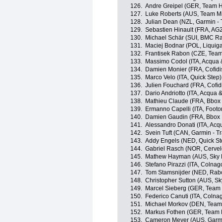
126.
Andre Greipel (GER, Team 
127.
Luke Roberts (AUS, Team M
128.
Julian Dean (NZL, Garmin - 
129.
Sebastien Hinault (FRA, AG
130.
Michael Schär (SUI, BMC R
131.
Maciej Bodnar (POL, Liquig
132.
Frantisek Rabon (CZE, Tea
133.
Massimo Codol (ITA, Acqua
134.
Damien Monier (FRA, Cofidis
135.
Marco Velo (ITA, Quick Step)
136.
Julien Fouchard (FRA, Cofidi
137.
Dario Andriotto (ITA, Acqua
138.
Mathieu Claude (FRA, Bbox
139.
Ermanno Capelli (ITA, Footo
140.
Damien Gaudin (FRA, Bbox
141.
Alessandro Donati (ITA, Ac
142.
Svein Tuft (CAN, Garmin - Tr
143.
Addy Engels (NED, Quick St
144.
Gabriel Rasch (NOR, Cervel
145.
Mathew Hayman (AUS, Sky P
146.
Stefano Pirazzi (ITA, Colna
147.
Tom Stamsnijder (NED, Rab
148.
Christopher Sutton (AUS, Sk
149.
Marcel Sieberg (GER, Team
150.
Federico Canuti (ITA, Colna
151.
Michael Morkov (DEN, Team
152.
Markus Fothen (GER, Team 
153.
Cameron Meyer (AUS, Garmin