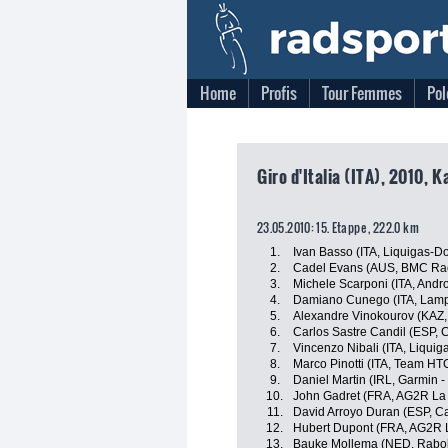
Home
Profis
Tour Femmes
Pol
Giro d'Italia (ITA), 2010, K
23.05.2010: 15. Etappe , 222.0 km
1.
Ivan Basso (ITA, Liquigas-D
2.
Cadel Evans (AUS, BMC Ra
3.
Michele Scarponi (ITA, Andro
4.
Damiano Cunego (ITA, Lamp
5.
Alexandre Vinokourov (KAZ,
6.
Carlos Sastre Candil (ESP, 
7.
Vincenzo Nibali (ITA, Liqui
8.
Marco Pinotti (ITA, Team HT
9.
Daniel Martin (IRL, Garmin - 
10.
John Gadret (FRA, AG2R La
11.
David Arroyo Duran (ESP, C
12.
Hubert Dupont (FRA, AG2R 
13.
Bauke Mollema (NED, Rabo