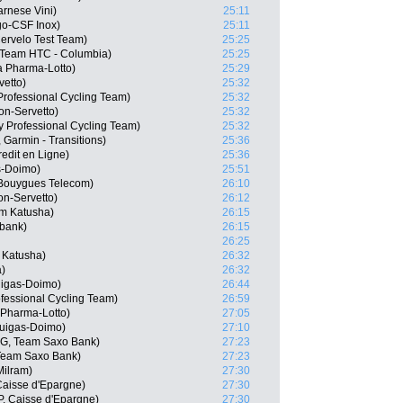
rnese Vini)
25:11
go-CSF Inox)
25:11
Cervelo Test Team)
25:25
 Team HTC - Columbia)
25:25
a Pharma-Lotto)
25:29
vetto)
25:32
Professional Cycling Team)
25:32
on-Servetto)
25:32
 Professional Cycling Team)
25:32
 Garmin - Transitions)
25:36
Credit en Ligne)
25:36
as-Doimo)
25:51
 Bouygues Telecom)
26:10
on-Servetto)
26:12
am Katusha)
26:15
bank)
26:15
26:25
 Katusha)
26:32
a)
26:32
quigas-Doimo)
26:44
fessional Cycling Team)
26:59
 Pharma-Lotto)
27:05
iquigas-Doimo)
27:10
G, Team Saxo Bank)
27:23
 Team Saxo Bank)
27:23
Milram)
27:30
Caisse d'Epargne)
27:30
P, Caisse d'Epargne)
27:30