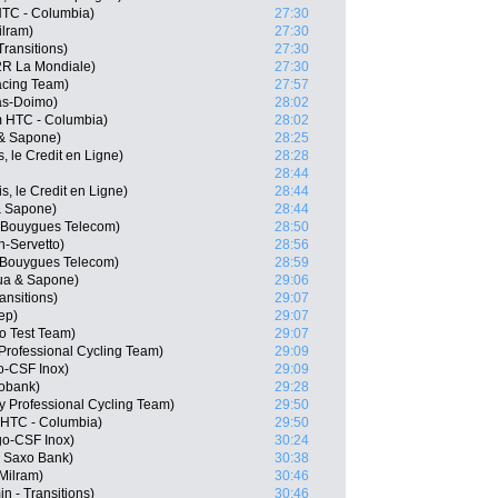
HTC - Columbia)
27:30
ilram)
27:30
Transitions)
27:30
2R La Mondiale)
27:30
acing Team)
27:57
as-Doimo)
28:02
m HTC - Columbia)
28:02
 & Sapone)
28:25
, le Credit en Ligne)
28:28
28:44
s, le Credit en Ligne)
28:44
 & Sapone)
28:44
 Bouygues Telecom)
28:50
n-Servetto)
28:56
 Bouygues Telecom)
28:59
qua & Sapone)
29:06
ansitions)
29:07
ep)
29:07
o Test Team)
29:07
rofessional Cycling Team)
29:09
go-CSF Inox)
29:09
obank)
29:28
y Professional Cycling Team)
29:50
 HTC - Columbia)
29:50
go-CSF Inox)
30:24
 Saxo Bank)
30:38
Milram)
30:46
 - Transitions)
30:46