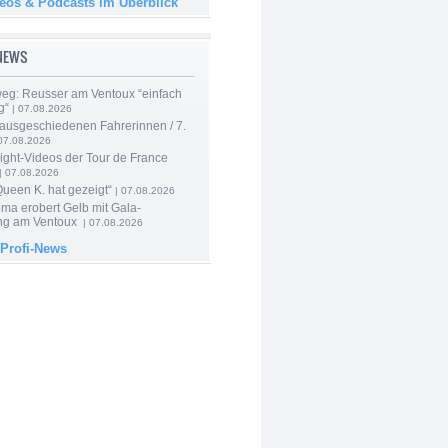
deos & Podcasts im Überblick
-NEWS
 weg: Reusser am Ventoux “einfach
g“
| 07.08.2026
 ausgeschiedenen Fahrerinnen / 7.
07.08.2026
ight-Videos der Tour de France
| 07.08.2026
Queen K. hat gezeigt“
| 07.08.2026
ma erobert Gelb mit Gala-
ung am Ventoux
| 07.08.2026
 Profi-News