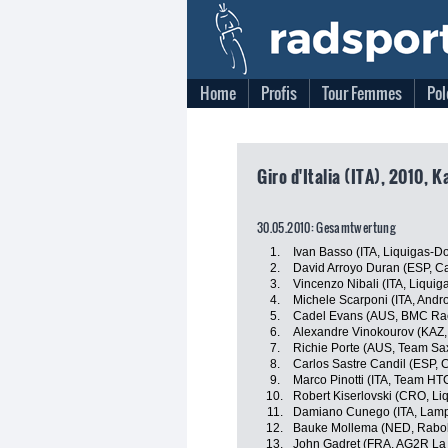
Home
Profis
Tour Femmes
Pol
Giro d'Italia (ITA), 2010, K
30.05.2010: Gesamtwertung
1.
Ivan Basso (ITA, Liquigas-D
2.
David Arroyo Duran (ESP, C
3.
Vincenzo Nibali (ITA, Liqui
4.
Michele Scarponi (ITA, Andro
5.
Cadel Evans (AUS, BMC Ra
6.
Alexandre Vinokourov (KAZ,
7.
Richie Porte (AUS, Team Sa
8.
Carlos Sastre Candil (ESP, 
9.
Marco Pinotti (ITA, Team HT
10.
Robert Kiserlovski (CRO, L
11.
Damiano Cunego (ITA, Lamp
12.
Bauke Mollema (NED, Rabo
13.
John Gadret (FRA, AG2R La