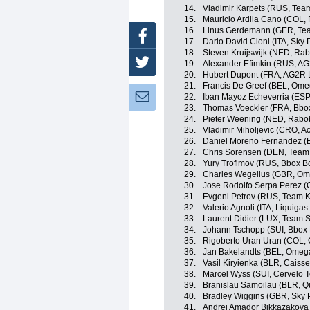
14.
Vladimir Karpets (RUS, Tea
15.
Mauricio Ardila Cano (COL,
16.
Linus Gerdemann (GER, Te
Facebook
17.
Dario David Cioni (ITA, Sky
18.
Steven Kruijswijk (NED, Ra
Twitter
19.
Alexander Efimkin (RUS, A
20.
Hubert Dupont (FRA, AG2R 
21.
Francis De Greef (BEL, Ome
Newsletter:
22.
Iban Mayoz Echeverria (ESP,
23.
Thomas Voeckler (FRA, Bbo
24.
Pieter Weening (NED, Rabo
25.
Vladimir Miholjevic (CRO, 
26.
Daniel Moreno Fernandez (
27.
Chris Sorensen (DEN, Team
28.
Yury Trofimov (RUS, Bbox 
29.
Charles Wegelius (GBR, Om
30.
Jose Rodolfo Serpa Perez (C
31.
Evgeni Petrov (RUS, Team 
32.
Valerio Agnoli (ITA, Liquiga
33.
Laurent Didier (LUX, Team 
34.
Johann Tschopp (SUI, Bbox
35.
Rigoberto Uran Uran (COL, 
36.
Jan Bakelandts (BEL, Omeg
37.
Vasil Kiryienka (BLR, Caiss
38.
Marcel Wyss (SUI, Cervelo 
39.
Branislau Samoilau (BLR, Q
40.
Bradley Wiggins (GBR, Sky 
41.
Andrei Amador Bikkazakova