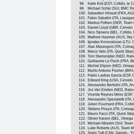
98.
Kalle Kriit (EST, Cofidis, le 
99.
Michael Schär (SUI, BMC R
100.
Sebastien Hinault (FRA, AG
101.
Fabio Sabatini (ITA, Liquig
102.
Markus Fothen (GER, Team 
103.
Daniel Lloyd (GBR, Cervelo
104.
Nico Sijmens (BEL, Cofidis, 
105.
Mathew Hayman (AUS, Sky P
106.
Ignatas Konovalovas (LTU, 
107.
Alan Marangoni (ITA, Colna
108.
Marco Velo (ITA, Quick Step)
109.
Tom Stamsnijder (NED, Rab
110.
Guillaume Le Floch (FRA, 
111.
Michiel Elijzen (NED, Omeg
112.
Murilo Antonio Fischer (BRA,
113.
Pablo Lastras Garcia (ESP, 
114.
Edward King (USA, Cervelo 
115.
Alessandro Bertolini (ITA, An
116.
Jos Van Emden (NED, Rabo
117.
Vicente Reynes Mimo (ESP,
118.
Alessandro Spezialetti (ITA,
119.
Julien Fouchard (FRA, Cofidi
120.
Stefano Pirazzi (ITA, Colna
121.
Mauro Facci (ITA, Quick Step
122.
Olivier Kaisen (BEL, Omega
123.
Michael Albasini (SUI, Tea
124.
Luke Roberts (AUS, Team M
125.
Svein Tuft (CAN, Garmin - Tr