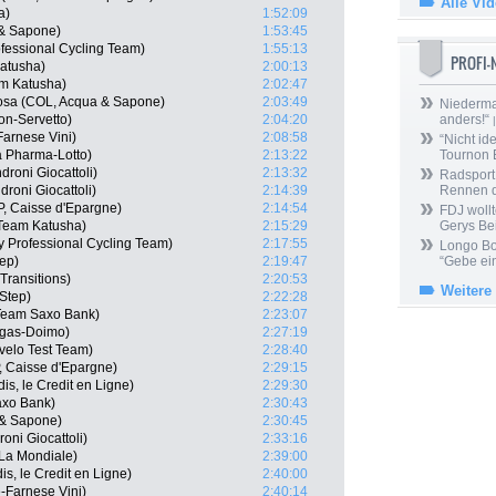
Alle Vi
a)
1:52:09
 & Sapone)
1:53:45
fessional Cycling Team)
1:55:13
PROFI
Katusha)
2:00:13
am Katusha)
2:02:47
osa (COL, Acqua & Sapone)
2:03:49
Niedermai
on-Servetto)
2:04:20
anders!“
|
Farnese Vini)
2:08:58
“Nicht ide
 Pharma-Lotto)
2:13:22
Tournon 
roni Giocattoli)
2:13:32
Radsport 
roni Giocattoli)
2:14:39
Rennen 
P, Caisse d'Epargne)
2:14:54
FDJ wollt
 Team Katusha)
2:15:29
Gerys Be
 Professional Cycling Team)
2:17:55
Longo Bor
tep)
2:19:47
“Gebe ein
Transitions)
2:20:53
Weitere
Step)
2:22:28
 Team Saxo Bank)
2:23:07
igas-Doimo)
2:27:19
velo Test Team)
2:28:40
, Caisse d'Epargne)
2:29:15
s, le Credit en Ligne)
2:29:30
axo Bank)
2:30:43
a & Sapone)
2:30:45
oni Giocattoli)
2:33:16
La Mondiale)
2:39:00
s, le Credit en Ligne)
2:40:00
e-Farnese Vini)
2:40:14