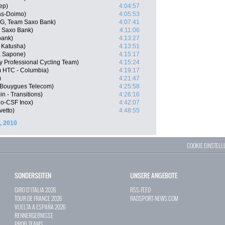
ep)
4:04:57
as-Doimo)
4:05:53
G, Team Saxo Bank)
4:07:41
 Saxo Bank)
4:11:06
bank)
4:13:27
 Katusha)
4:13:51
 & Sapone)
4:15:17
y Professional Cycling Team)
4:15:24
m HTC - Columbia)
4:19:17
)
4:21:47
 Bouygues Telecom)
4:25:58
 - Transitions)
4:26:16
go-CSF Inox)
4:42:07
vetto)
4:48:55
), 2010
COOKIE EINSTEL
SONDERSEITEN
UNSERE ANGEBOTE
GIRO D`ITALIA 2026
RSS-FEED
TOUR DE FRANCE 2026
RADSPORT-NEWS.COM
VUELTA A ESPAÑA 2026
RENNERGEBNISSE
PROFI-TEAMS