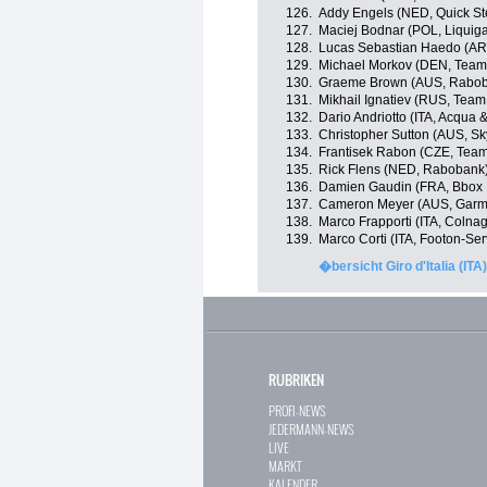
126.
Addy Engels (NED, Quick St
127.
Maciej Bodnar (POL, Liquig
128.
Lucas Sebastian Haedo (AR
129.
Michael Morkov (DEN, Team
130.
Graeme Brown (AUS, Rabo
131.
Mikhail Ignatiev (RUS, Team
132.
Dario Andriotto (ITA, Acqua
133.
Christopher Sutton (AUS, Sk
134.
Frantisek Rabon (CZE, Tea
135.
Rick Flens (NED, Rabobank
136.
Damien Gaudin (FRA, Bbox
137.
Cameron Meyer (AUS, Garmin
138.
Marco Frapporti (ITA, Colna
139.
Marco Corti (ITA, Footon-Ser
�bersicht Giro d'Italia (ITA
RUBRIKEN
PROFI-NEWS
JEDERMANN-NEWS
LIVE
MARKT
KALENDER