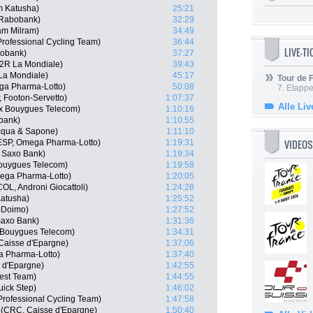
m Katusha)
25:21
 Rabobank)
32:29
am Milram)
34:49
 Professional Cycling Team)
36:44
LIVE-T
bobank)
37:27
G2R La Mondiale)
39:43
La Mondiale)
45:17
Tour de
ga Pharma-Lotto)
50:08
7. Etappe
 Footon-Servetto)
1:07:37
Alle Liv
x Bouygues Telecom)
1:10:16
bank)
1:10:55
Acqua & Sapone)
1:11:10
VIDEOS
ESP, Omega Pharma-Lotto)
1:19:31
 Saxo Bank)
1:19:34
Bouygues Telecom)
1:19:58
ega Pharma-Lotto)
1:20:05
OL, Androni Giocattoli)
1:24:28
Katusha)
1:25:52
s-Doimo)
1:27:52
Saxo Bank)
1:31:36
 Bouygues Telecom)
1:34:31
Caisse d'Epargne)
1:37:06
a Pharma-Lotto)
1:37:40
e d'Epargne)
1:42:55
Test Team)
1:44:55
uick Step)
1:46:02
Professional Cycling Team)
1:47:58
 (CRC, Caisse d'Epargne)
1:50:40