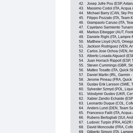
42.
Josep Jufre Pou (ESP, Astan
43.
Massimo Codol (ITA, Acqua
44.
Michael Barry (CAN, Sky Pro
45.
Filippo Pozzato (ITA, Team 
46.
Giampaolo Caruso (ITA, Te
47.
Cayetano Sarmiento Tunarr
48.
Markus Eibegger (AUT, Foot
49.
Daniele Righi (ITA, Lampre-
50.
Matthew Lloyd (AUS, Omega
51.
Jackson Rodriguez (VEN, And
52.
Carlos Jose Ochoa (VEN, And
53.
Alberto Losada Alguacil (ES
54.
Juan Horrach Rippoll (ESP,
55.
Steven Cummings (GBR, Sky
56.
Matteo Tosatto (ITA, Quick S
57.
Daniel Martin (IRL, Garmin - 
58.
Jerome Pineau (FRA, Quick 
59.
Gustav Erik Larsson (SWE,
60.
Sylvester Szmyd (POL, Liqu
61.
Volodymir Gustov (UKR, Cer
62.
Xabier Zandio Echaide (ESP
63.
Leonardo Duque (COL, Cofidi
64.
Anders Lund (DEN, Team S
65.
Francesco Failli (ITA, Acqu
66.
Rubens Bertogliati (SUI, Andr
67.
Ludovic Turpin (FRA, AG2R 
68.
David Moncoutie (FRA, Cofidi
69.
Gilberto Simoni (ITA, Lampr