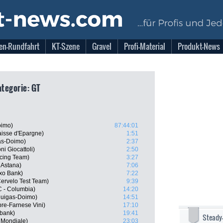
en-Rundfahrt
KT-Szene
Gravel
Profi-Material
Produkt-News
ategorie: GT
oimo)
87:44:01
aisse d'Epargne)
1:51
gas-Doimo)
2:37
ni Giocattoli)
2:50
cing Team)
3:27
 Astana)
7:06
xo Bank)
7:22
Cervelo Test Team)
9:39
C - Columbia)
14:20
iquigas-Doimo)
14:51
re-Farnese Vini)
17:10
bank)
19:41
Steady
 Mondiale)
23:03