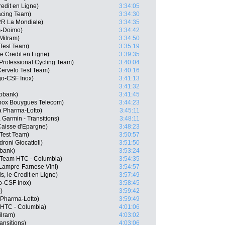
Credit en Ligne)
3:34:05
acing Team)
3:34:30
2R La Mondiale)
3:34:35
as-Doimo)
3:34:42
Milram)
3:34:50
 Test Team)
3:35:19
le Credit en Ligne)
3:39:35
rofessional Cycling Team)
3:40:04
Cervelo Test Team)
3:40:16
go-CSF Inox)
3:41:13
3:41:32
obank)
3:41:45
Bbox Bouygues Telecom)
3:44:23
a Pharma-Lotto)
3:45:11
 Garmin - Transitions)
3:48:11
Caisse d'Epargne)
3:48:23
Test Team)
3:50:57
droni Giocattoli)
3:51:50
bank)
3:53:24
 Team HTC - Columbia)
3:54:35
 Lampre-Farnese Vini)
3:54:57
s, le Credit en Ligne)
3:57:49
go-CSF Inox)
3:58:45
)
3:59:42
 Pharma-Lotto)
3:59:49
m HTC - Columbia)
4:01:06
ilram)
4:03:02
ansitions)
4:03:06