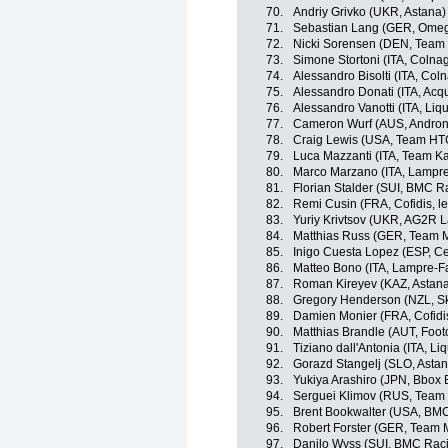
70.
Andriy Grivko (UKR, Astana)
71.
Sebastian Lang (GER, Omeg
72.
Nicki Sorensen (DEN, Team
73.
Simone Stortoni (ITA, Colna
74.
Alessandro Bisolti (ITA, Co
75.
Alessandro Donati (ITA, Ac
76.
Alessandro Vanotti (ITA, Li
77.
Cameron Wurf (AUS, Androni 
78.
Craig Lewis (USA, Team HT
79.
Luca Mazzanti (ITA, Team K
80.
Marco Marzano (ITA, Lampre
81.
Florian Stalder (SUI, BMC 
82.
Remi Cusin (FRA, Cofidis, le
83.
Yuriy Krivtsov (UKR, AG2R 
84.
Matthias Russ (GER, Team M
85.
Inigo Cuesta Lopez (ESP, Ce
86.
Matteo Bono (ITA, Lampre-Fa
87.
Roman Kireyev (KAZ, Astan
88.
Gregory Henderson (NZL, Sk
89.
Damien Monier (FRA, Cofidis
90.
Matthias Brandle (AUT, Foot
91.
Tiziano dall'Antonia (ITA, L
92.
Gorazd Stangelj (SLO, Astan
93.
Yukiya Arashiro (JPN, Bbox
94.
Serguei Klimov (RUS, Team
95.
Brent Bookwalter (USA, BM
96.
Robert Forster (GER, Team 
97.
Danilo Wyss (SUI, BMC Rac