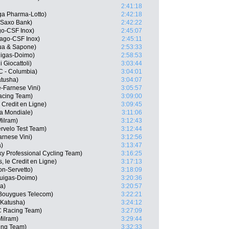
2:41:18
a Pharma-Lotto)
2:42:18
 Saxo Bank)
2:42:22
go-CSF Inox)
2:45:07
lnago-CSF Inox)
2:45:11
qua & Sapone)
2:53:33
quigas-Doimo)
2:58:53
Giocattoli)
3:03:44
C - Columbia)
3:04:01
atusha)
3:04:07
-Farnese Vini)
3:05:57
Racing Team)
3:09:00
 Credit en Ligne)
3:09:45
La Mondiale)
3:11:06
ilram)
3:12:43
rvelo Test Team)
3:12:44
rnese Vini)
3:12:56
a)
3:13:47
y Professional Cycling Team)
3:16:25
, le Credit en Ligne)
3:17:13
on-Servetto)
3:18:09
iquigas-Doimo)
3:20:36
a)
3:20:57
 Bouygues Telecom)
3:22:21
 Katusha)
3:24:12
C Racing Team)
3:27:09
Milram)
3:29:44
ing Team)
3:32:33