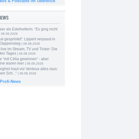
deos & Podcasts im Überblick
-NEWS
er als Edelhelferin: “Es ging nicht
 06.08.2026
al gesprintet“: Lippert verpasst in
Etappensieg
| 06.08.2026
live im Stream, TV und Ticker: Die
des Tages
| 06.08.2026
e “mit Célia gewinnen“ - aber
ine waren leer
| 06.08.2026
ghini haut vor Ventoux alles raus:
en Sch...“
| 06.08.2026
 Profi-News