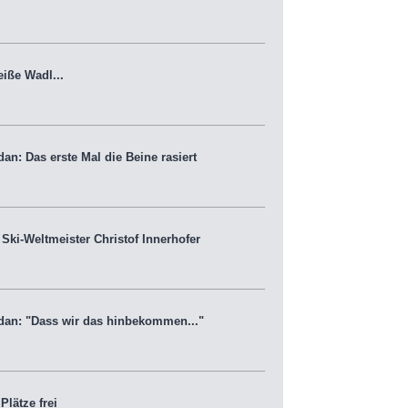
iße Wadl...
n: Das erste Mal die Beine rasiert
ki-Weltmeister Christof Innerhofer
an: "Dass wir das hinbekommen..."
lätze frei