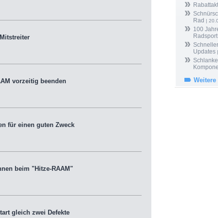
Rabattak
Schnürsc
Rad
| 20.
100 Jahr
Radsport
itstreiter
Schneller
Updates
Schlanker
Kompone
Weitere
AM vorzeitig beenden
n für einen guten Zweck
nnen beim "Hitze-RAAM"
rt gleich zwei Defekte