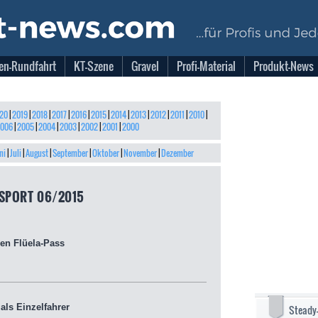
en-Rundfahrt
KT-Szene
Gravel
Profi-Material
Produkt-News
20
|
2019
|
2018
|
2017
|
2016
|
2015
|
2014
|
2013
|
2012
|
2011
|
2010
|
006
|
2005
|
2004
|
2003
|
2002
|
2001
|
2000
ni
|
Juli
|
August
|
September
|
Oktober
|
November
|
Dezember
SPORT 06/2015
en Flüela-Pass
ls Einzelfahrer
Steady