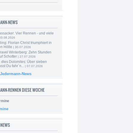
MANN-NEWS
ssacker: Vier Rennen - und viele
03.08.2026
ng: Florian Christ triumphiert in
en Hölle
| 30.07.2026
ravel Winterberg: Zehn Stunden
uf Schotter
| 27.07.2026
 dles Dolomites: Über sieben
st Du fahr´n...
| 07.07.2026
 Jedermann-News
ANN-RENNEN DIESE WOCHE
rmine
rmine
-NEWS