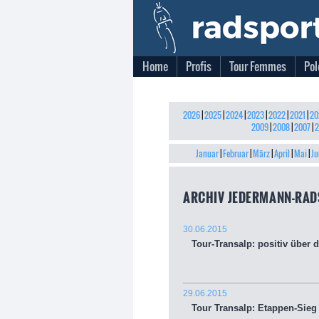
Home
Profis
Tour Femmes
Pol
2026
|
2025
|
2024
|
2023
|
2022
|
2021
|
20
2009
|
2008
|
2007
|
2
Januar
|
Februar
|
März
|
April
|
Mai
|
Ju
ARCHIV JEDERMANN-RAD
30.06.2015
Tour-Transalp: positiv über d
29.06.2015
Tour Transalp: Etappen-Sieg a