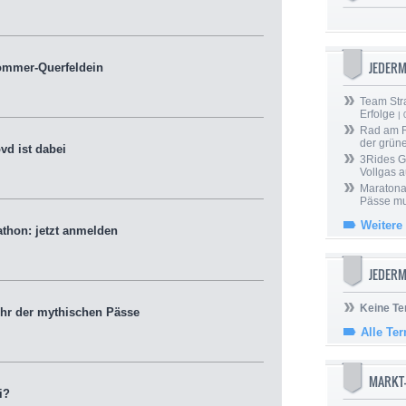
JEDER
ommer-Querfeldein
Team Stra
Erfolge
| 
Rad am Ri
der grün
d ist dabei
3Rides G
Vollgas a
Maratona
Pässe mus
Weitere
hon: jetzt anmelden
JEDERM
Keine Te
hr der mythischen Pässe
Alle Te
MARKT
i?