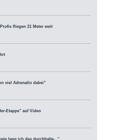
rofis fliegen 21 Meter weit
hrt
n viel Adrenalin dabei”
er-Etappe" auf Video
ie lang ich das durchhalte..."