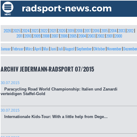
2026
|
2025
|
2024
|
2023
|
2022
|
2021
|
2020
|
2019
|
2018
|
2017
|
2016
|
2015
|
2014
|
2013
|
2012
|
2011
|
2010
|
2009
|
2008
|
2007
|
2006
|
2005
|
2004
|
2003
|
2002
|
2001
|
2000
Januar
|
Februar
|
März
|
April
|
Mai
|
Juni
|
Juli
|
August
|
September
|
Oktober
|
November
|
Dezembe
ARCHIV JEDERMANN-RADSPORT 07/2015
30.07.2015
Paracycling Road World Championship: Italien und Zanardi
verteidigen Staffel-Gold
30.07.2015
Internationale Kids-Tour: With a little help from Dege...