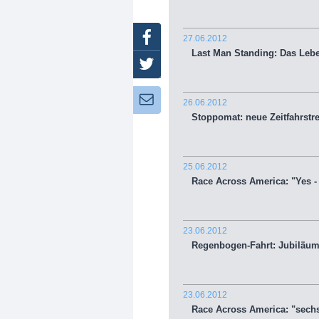
Facebook
27.06.2012
Last Man Standing: Das Leben
Twitter
Newsletter:
26.06.2012
Stoppomat: neue Zeitfahrstr
25.06.2012
Race Across America: "Yes - w
23.06.2012
Regenbogen-Fahrt: Jubiläum 
23.06.2012
Race Across America: "sechst