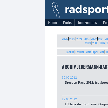
Home
Profis
Tour Femmes
Pol
2026
|
2025
|
2024
|
2023
|
2022
|
2021
|
20
2009
|
2008
|
2007
|
2
Januar
|
Februar
|
März
|
April
|
Mai
|
Ju
ARCHIV JEDERMANN-RAD
30.06.2012
Dresden Race 2012: ist abge
29.06.2012
L´Etape du Tour: zwei Origin