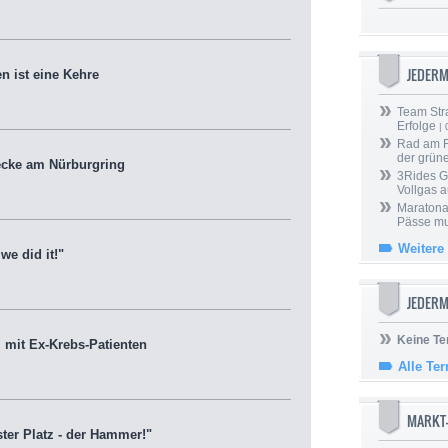
JEDER
 ist eine Kehre
Team Stra
Erfolge
| 
Rad am Ri
der grün
ecke am Nürburgring
3Rides G
Vollgas a
Maratona
Pässe mus
Weitere
e did it!"
JEDERM
Keine Te
mit Ex-Krebs-Patienten
Alle Te
MARKT
er Platz - der Hammer!"