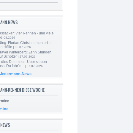
MANN-NEWS
ssacker: Vier Rennen - und viele
03.08.2026
ng: Florian Christ triumphiert in
en Hölle
| 30.07.2026
ravel Winterberg: Zehn Stunden
uf Schotter
| 27.07.2026
 dles Dolomites: Über sieben
st Du fahr´n...
| 07.07.2026
 Jedermann-News
ANN-RENNEN DIESE WOCHE
rmine
rmine
-NEWS