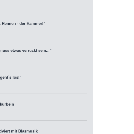
s Rennen - der Hammer!"
ss etwas verrückt sein..."
eht´s los!"
 kurbeln
viert mit Blasmusik