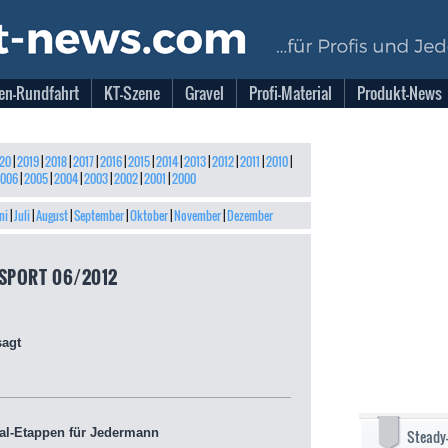
en-Rundfahrt
KT-Szene
Gravel
Profi-Material
Produkt-News
20
|
2019
|
2018
|
2017
|
2016
|
2015
|
2014
|
2013
|
2012
|
2011
|
2010
|
006
|
2005
|
2004
|
2003
|
2002
|
2001
|
2000
ni
|
Juli
|
August
|
September
|
Oktober
|
November
|
Dezember
SPORT 06/2012
sagt
al-Etappen für Jedermann
Steady