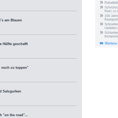
Rabattak
Schnürsc
Rad
| 20.
100 Jahr
Radsport
´s am Blauen
Schneller
Updates
Schlanker
Kompone
Weitere
 Hälfte geschafft
 noch zu toppen"
d Salzgurken
 "on the road"...