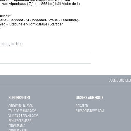
zum Alpenhaus ( 7,1 km; 865 hm) hält Victor de la
Attack"
traße - Bahnhof - St.-Johanner-Straße - Lebenberg-
eg - Kitzbüheler-Horn-Straße (Start der
)
eldung im Netz
COOKIE EINSTEL
SONDERSEITEN
UNSERE ANGEBOTE
GIRO D`ITALIA 2026
RSS-FEED
TOUR DE FRANCE 2026
RADSPORT-NEWS.COM
VUELTA A ESPAÑA 2026
RENNERGEBNISSE
PROFI-TEAMS
PROFI-FAHRER