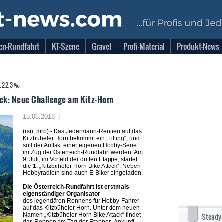
en-Rundfahrt
KT-Szene
Gravel
Profi-Material
Produkt-News
x. 22,3 %
ack: Neue Challenge am Kitz-Horn
15.06.2018 |
(rsn, mrp) - Das Jedermann-Rennen auf das
Kitzbüheler Horn bekommt ein „Lifting“, und
soll der Auftakt einer eigenen Hobby-Serie
im Zug der Österreich-Rundfahrt werden: Am
9. Juli, im Vorfeld der dritten Etappe, startet
die 1. „Kitzbüheler Horn Bike Attack“. Neben
Hobbyradlern sind auch E-Biker eingeladen.
Die Österreich-Rundfahrt ist erstmals
eigenständiger Organisator
des legendären Rennens für Hobby-Fahrer
auf das Kitzbüheler Horn. Unter dem neuen
Namen „Kitzbüheler Horn Bike Attack“ findet
Steady
das Rennen am Tag der Etappen-Ankunft