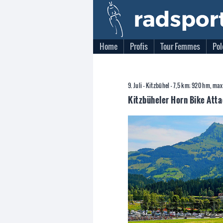
Home
Profis
Tour Femmes
Pol
9. Juli - Kitzbühel - 7,5 km; 920 hm, ma
Kitzbüheler Horn Bike Att