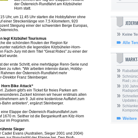
der Österreich-Rundfahrt am Kitzbüheler
Horn statt.
 11:15 Uhr, um 11:45 Uhr starten die Hobbyfahrer ohne
auf einer Streckenlänge von 7,5 Kilometern, 920
JEDERM
zent Steigung einer der schwersten Berge Europas,
Österreichs.
Keine Te
en legt Kitzbühel Tourismus
Alle Te
che die schönsten Routen der Region für
arunter natürlich die legendäre Kitzbüheler-Horn-
en Fach-Jury mit dem Titel "Great Rides" zu einer der
kürt wurde.
MARKT
ist der erste Schritt, eine mehrtägige Renn-Serie rund
ben zu rufen. "Wir arbeiten intensiv daran, Hobby-
Rabattak
m Rahmen der Österreich-Rundfahrt mehr
Schnürsc
-Direktor Franz Steinberger.
Rad
| 20.
er Horn Bike Attack“
100 Jahr
erl. Zudem gibt's ein Ticket für freies Parken am
Radsport
esonderes Zuckerl können wir heuer erstmals allen
Schneller
ilnehmern am 9. Juli eine kostenlose Auffahrt zum
Updates
-Bahn anbieten“, ergänzt Steinberger.
Schlanker
Kompone
l eine Etappe der Österreich-Radrundfahrt zum
 1670 m. Seither ist die Bergankunft am Kitz-Horn
Weitere
Tour im Programm.
rühmte Sieger
 Cadel Evans (Australien, Sieger 2001 und 2004)
en zur Popularität der Etappe bei. Den Profi-