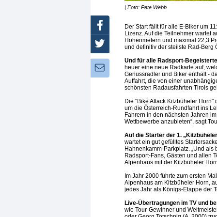
| Foto: Pete Webb
Facebook
Der Start fällt für alle E-Biker um
Lizenz. Auf die Teilnehmer wartet 
Höhenmetern und maximal 22,3 Pro
Twitter
und definitiv der steilste Rad-Berg 
Und für alle Radsport-Begeistert
heuer eine neue Radkarte auf, wel
Newsletter:
Genussradler und Biker enthält - d
Auffahrt, die von einer unabhängig
schönsten Radausfahrten Tirols ge
Die "Bike Attack Kitzbüheler Horn" 
um die Österreich-Rundfahrt ins Le
Fahrern in den nächsten Jahren i
Wettbewerbe anzubieten“, sagt Tour
Auf die Starter der 1. „Kitzbühel
wartet ein gut gefülltes Startersack
Hahnenkamm-Parkplatz. „Und als b
Radsport-Fans, Gästen und allen Te
Alpenhaus mit der Kitzbüheler Horn
Im Jahr 2000 führte zum ersten Ma
Alpenhaus am Kitzbüheler Horn, auf
jedes Jahr als Königs-Etappe der 
Live-Übertragungen im TV und be
wie Tour-Gewinner und Weltmeister
oder Georg Totschnig (A, 2000) trug