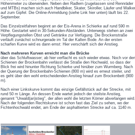
Höhenmeter zu überwinden. Neben den Radlern (zugelassen sind Rennräder
und MTBs) machen sich auch Handbiker, Skater, Skiroller, Läufer und Walke
auf zum Gipfel. Die Online-Anmeldung (siehe Link hier unten) läuft bis 22.
September.
Das Einzelzeitfahren beginnt an der Eis-Arena in Schierke auf rund 590 m
Höhe. Gestartet wird in 30-Sekunden-Abständen. Unterwegs stehen an zwei
Verpflegungstellen Obst und Getränke zur Verfügung. Die Brockenstraße
verläuft zunächst schnurgerade im Tal der Kalten Bode. An der ersten
scharfen Kurve wird es dann ernst: Hier verschärft sich der Anstieg.
Nach mehreren Kurven erreicht man die Brücke
über das Schluftwasser; ab hier verflacht es sich wieder etwas. Noch vor de
Schienen der Brockenbahn verlässt die Straße den Hochwald, so dass der
Blick frei wird hinunter Richtung Schierke und hinüber zum Wurmberg. Nach
der Querung der Brockenbahn-Schienen (800 m) wird es erneut steiler, und
es geht über den wohl entscheidenden Anstieg hinauf zum Brockenbett (900
m).
Nach einer Linkskurve kommt das einzige Gefällstück auf der Strecke, mit
rund 50 m Länge. An dessen Ende wartet jedoch der steilste Anstieg,
genannt "Urwald(an)stieg", der allen wohl die letzten Körner abverlangen wird
Nach der folgenden Rechtskurve ist schon fast das Ziel zu sehen, wo der
Fichtenhochwald endet, am Ende der asphaltierten Strecke auf ca. 1140 m.