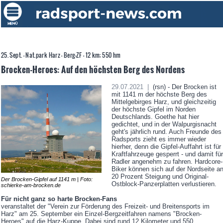
25. Sept. - Nat.park Harz - Berg-ZF - 12 km; 550 hm
Brocken-Heroes: Auf den höchsten Berg des Nordens
29.07.2021 |
(rsn) - Der Brocken ist
mit 1141 m der höchste Berg des
Mittelgebirges Harz, und gleichzeitig
der höchste Gipfel im Norden
Deutschlands. Goethe hat hier
gedichtet, und in der Walpurgisnacht
geht's jährlich rund. Auch Freunde des
Radsports zieht es immer wieder
hierher, denn die Gipfel-Auffahrt ist für
Kraftfahrzeuge gesperrt - und damit für
Radler angenehm zu fahren. Hardcore-
Biker können sich auf der Nordseite a
20 Prozent Steigung und Original-
Der Brocken-Gipfel auf 1141 m | Foto:
Ostblock-Panzerplatten verlustieren.
schierke-am-brocken.de
Für nicht ganz so harte Brocken-Fans
veranstaltet der "Verein zur Förderung des Freizeit- und Breitensports im
Harz" am 25. September ein Einzel-Bergzeitfahren namens "Brocken-
Heroes" auf die Harz-Kuppe. Dabei sind rund 12 Kilometer und 550