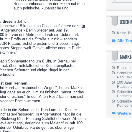
Rennen umbenannt; in den 60ern nahmen
auch polnische, kubanische und
JEDERM
u diesem Jahr:
Steppenwolf Bikepacking Challenge" (mehr dazu
in
n - Angermünde - Berlin wieder auf. Am 19.
Keine Te
200 km von der Metropole durch die Uckermark
ht mit Profis auf die Straße zurück – sondern
Alle Te
DDR-Platten, Schotterpisten und Steppe", sagt
instes Steppenwolf-Gebiet, alleine oder im Rudel,
ld/innen."
MARKT
nach Sonnenaufgang um 8 Uhr, in Bernau bei
rack über mittelalterliches Kopfsteinpflaster,
Rabattak
rischen Schotter und einige Hügel in der
Schnürsc
erbruchs.
Rad
| 20.
100 Jahr
ist kein Rennen,
Radsport
che Fahrt auf historischen Wegen", betont Markus:
liegt ganz an euch. Um zu finishen, müsst ihr das
Schneller
Updates
eder erreichen." In der „Alten Post“ kann man sich
 veganer Paella wärmen.
Schlanker
Kompone
lde in die Schorfheide: Rund um das Kloster
Weitere
inpflaster-Passagen. In Angermünde habt ihr die
r Rückweg führt Richtung Schiffshebewerk. Ab dem
avé-Anstiege, derjenige zum Maienpfuhl mit 100
ter der Oderbruchkante geht es über einige
h Bernau.