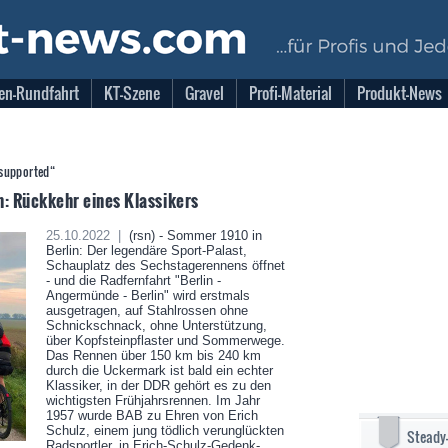
en-Rundfahrt
KT-Szene
Gravel
Profi-Material
Produkt-News
unsupported“
in: Rückkehr eines Klassikers
25.10.2022 |
(rsn) - Sommer 1910 in
Berlin: Der legendäre Sport-Palast,
Schauplatz des Sechstagerennens öffnet
- und die Radfernfahrt "Berlin -
Angermünde - Berlin" wird erstmals
ausgetragen, auf Stahlrossen ohne
Schnickschnack, ohne Unterstützung,
über Kopfsteinpflaster und Sommerwege.
Das Rennen über 150 km bis 240 km
durch die Uckermark ist bald ein echter
Klassiker, in der DDR gehört es zu den
wichtigsten Frühjahrsrennen. Im Jahr
1957 wurde BAB zu Ehren von Erich
Schulz, einem jung tödlich verunglückten
Steady
Radsportler, in Erich-Schulz-Gedenk-