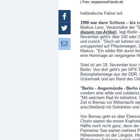
| Foto: steppenwolf-berlin.de
holländische Fahrer teil.
Facebook
1990 war dann Schluss – bis z
Markus Lenz, Veranstalter der "
Twitter
diesem rsn-Artikel
), legt Berli
November geht's über 140 oder 
und zurück. "Doch wir kehren nic
Newsletter:
unsupported
auf Pflasterwegen, 
Markus: "Ein wilder Ritt durch fe
eine Hommage an vergangene He
Start ist am 19. November kurz 
Berlin. Von dort geht's per GPX-T
Betonplattenwege aus der DDR, f
Uckermark und am Rand des Od
"Berlin - Angermünde - Berlin 
sondern eine wilde und solidaris
"Mit welchem Rad ihr teilnehmt, 
Ziel in Bernau vor Mitternacht wi
anschließend mit Getränken und
Von Bernau geht es über Eberswa
Chorin warten die ersten Kopfste
Hälfte noch nicht ganz, denn de
Parsteiner See warten mehrere P
Höhenmetern ist der Längste. Hin
Plattenweg-Sektoren zurück nac