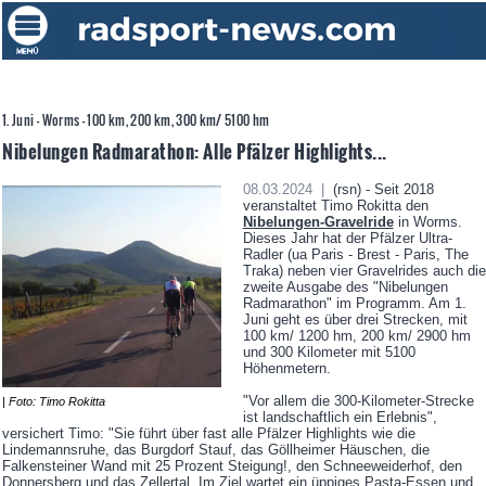
1. Juni - Worms - 100 km, 200 km, 300 km/ 5100 hm
Nibelungen Radmarathon: Alle Pfälzer Highlights...
08.03.2024 |
(rsn) - Seit 2018
veranstaltet Timo Rokitta den
Nibelungen-Gravelride
in Worms.
Dieses Jahr hat der Pfälzer Ultra-
Radler (ua Paris - Brest - Paris, The
Traka) neben vier Gravelrides auch die
zweite Ausgabe des "Nibelungen
Radmarathon" im Programm. Am 1.
Juni geht es über drei Strecken, mit
100 km/ 1200 hm, 200 km/ 2900 hm
und 300 Kilometer mit 5100
Höhenmetern.
"Vor allem die 300-Kilometer-Strecke
| Foto: Timo Rokitta
ist landschaftlich ein Erlebnis",
versichert Timo: "Sie führt über fast alle Pfälzer Highlights wie die
Lindemannsruhe, das Burgdorf Stauf, das Göllheimer Häuschen, die
Falkensteiner Wand mit 25 Prozent Steigung!, den Schneeweiderhof, den
Donnersberg und das Zellertal. Im Ziel wartet ein üppiges Pasta-Essen und