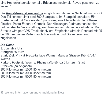
eine Hopfenkaltschale, um alle Erlebnisse nochmals Revue passieren zu
lassen."
Die
Anmeldung ist nur online
möglich; es gibt keine Nachmeldung vor Ort.
Das Teilnehmer-Limit sind 300 Startplätze. Im Startgeld enthalten: Ein
Starterbeutel mit Goodies der Sponsoren, eine Medaille für die 300-km-
Finisher, Pasta-Essen + Getränk. Der Nibelungen-Radmarathon ist eine
radtouristische Veranstaltung, kein Rennen, es gibt keine Zeitnahme. Die
Strecke wird per GPS-Track absolviert. Empfohlen wird ein Rennrad mit 25
bis 30 mm breiten Reifen; auch Tourenräder und Gravelbikes sind
zugelassen.
Die Daten
1. Juni ab 7 Uhr
Startgeld 55 Euro
Start, Ziel: Pit-Pat Freizeitanlage Worms, Mainzer Strasse 155, 67547
Worms
Parken: Festplatz Worms, Rheinstraße 55; ca 3 km zum Start
Strecken (ca-Angaben):
100 Kilometer mit 1000 Höhenmetern
200 Kilometer mit 3000 Höhenmetern
300 Kilometer mit 5000 Höhenmetern
Weitere Informationen und Anmeldung im Netz