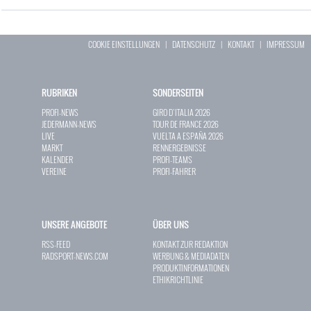
COOKIE EINSTELLUNGEN
|
DATENSCHUTZ
|
KONTAKT
|
IMPRESSUM
RUBRIKEN
SONDERSEITEN
PROFI-NEWS
GIRO D`ITALIA 2026
JEDERMANN-NEWS
TOUR DE FRANCE 2026
LIVE
VUELTA A ESPAÑA 2026
MARKT
RENNERGEBNISSE
KALENDER
PROFI-TEAMS
VEREINE
PROFI-FAHRER
UNSERE ANGEBOTE
ÜBER UNS
RSS-FEED
KONTAKT ZUR REDAKTION
RADSPORT-NEWS.COM
WERBUNG & MEDIADATEN
PRODUKTINFORMATIONEN
ETHIKRICHTLINIE