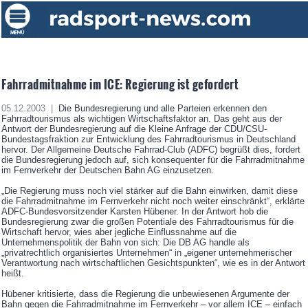
Fahrradmitnahme im ICE: Regierung ist gefordert
05.12.2003 |
Die Bundesregierung und alle Parteien erkennen den
Fahrradtourismus als wichtigen Wirtschaftsfaktor an. Das geht aus der
Antwort der Bundesregierung auf die Kleine Anfrage der CDU/CSU-
Bundestagsfraktion zur Entwicklung des Fahrradtourismus in Deutschland
hervor. Der Allgemeine Deutsche Fahrrad-Club (ADFC) begrüßt dies, fordert
die Bundesregierung jedoch auf, sich konsequenter für die Fahrradmitnahme
im Fernverkehr der Deutschen Bahn AG einzusetzen.
„Die Regierung muss noch viel stärker auf die Bahn einwirken, damit diese
die Fahrradmitnahme im Fernverkehr nicht noch weiter einschränkt“, erklärte
ADFC-Bundesvorsitzender Karsten Hübener. In der Antwort hob die
Bundesregierung zwar die großen Potentiale des Fahrradtourismus für die
Wirtschaft hervor, wies aber jegliche Einflussnahme auf die
Unternehmenspolitik der Bahn von sich: Die DB AG handle als
„privatrechtlich organisiertes Unternehmen“ in „eigener unternehmerischer
Verantwortung nach wirtschaftlichen Gesichtspunkten“, wie es in der Antwort
heißt.
Hübener kritisierte, dass die Regierung die unbewiesenen Argumente der
Bahn gegen die Fahrradmitnahme im Fernverkehr – vor allem ICE – einfach