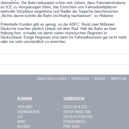
übernehme. Die Bahn behauptet schon seit Jahren, dass Fahrradmitnahme
im ICE zu Verspätungen führe, das Einrichten von Fahrradstellplätzen
wertvolle Sitzplätze wegnehme und Radler die Teppiche beschmutzten.
„Nichts davon konnte die Bahn stichhaltig nachweisen“, so Hübener.
Potentielle Kunden gibt es genug, so der ADFC: Rund zwei Millionen
Deutsche machen jährlich Urlaub mit dem Rad. Hält die Bahn an ihrer
Haltung fest, schadet sie damit vielen touristischen Regionen in
Deutschland. Einige Regionen sind dann für Fahrradtouristen gar nicht mehr
oder nur sehr umständlich zu erreichen.
COOKIE EINSTELLUNGEN
|
DATENSCHUTZ
|
KONTAKT
|
IMPRESSUM
RUBRIKEN
SONDERSEITEN
PROFI-NEWS
GIRO D`ITALIA 2026
JEDERMANN-NEWS
TOUR DE FRANCE 2026
LIVE
VUELTA A ESPAÑA 2026
MARKT
RENNERGEBNISSE
KALENDER
PROFI-TEAMS