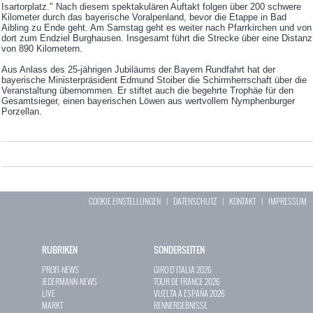
Isartorplatz." Nach diesem spektakulären Auftakt folgen über 200 schwere
Kilometer durch das bayerische Voralpenland, bevor die Etappe in Bad
Aibling zu Ende geht. Am Samstag geht es weiter nach Pfarrkirchen und von
dort zum Endziel Burghausen. Insgesamt führt die Strecke über eine Distanz
von 890 Kilometern.
Aus Anlass des 25-jährigen Jubiläums der Bayern Rundfahrt hat der
bayerische Ministerpräsident Edmund Stoiber die Schirmherrschaft über die
Veranstaltung übernommen. Er stiftet auch die begehrte Trophäe für den
Gesamtsieger, einen bayerischen Löwen aus wertvollem Nymphenburger
Porzellan.
COOKIE EINSTELLUNGEN
|
DATENSCHUTZ
|
KONTAKT
|
IMPRESSUM
RUBRIKEN
SONDERSEITEN
PROFI-NEWS
GIRO D`ITALIA 2026
JEDERMANN-NEWS
TOUR DE FRANCE 2026
LIVE
VUELTA A ESPAÑA 2026
MARKT
RENNERGEBNISSE