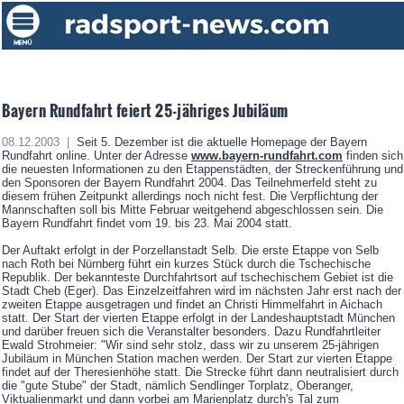
Bayern Rundfahrt feiert 25-jähriges Jubiläum
08.12.2003 |
Seit 5. Dezember ist die aktuelle Homepage der Bayern
Rundfahrt online. Unter der Adresse
www.bayern-rundfahrt.com
finden sich
die neuesten Informationen zu den Etappenstädten, der Streckenführung und
den Sponsoren der Bayern Rundfahrt 2004. Das Teilnehmerfeld steht zu
diesem frühen Zeitpunkt allerdings noch nicht fest. Die Verpflichtung der
Mannschaften soll bis Mitte Februar weitgehend abgeschlossen sein. Die
Bayern Rundfahrt findet vom 19. bis 23. Mai 2004 statt.
Der Auftakt erfolgt in der Porzellanstadt Selb. Die erste Etappe von Selb
nach Roth bei Nürnberg führt ein kurzes Stück durch die Tschechische
Republik. Der bekannteste Durchfahrtsort auf tschechischem Gebiet ist die
Stadt Cheb (Eger). Das Einzelzeitfahren wird im nächsten Jahr erst nach der
zweiten Etappe ausgetragen und findet an Christi Himmelfahrt in Aichach
statt. Der Start der vierten Etappe erfolgt in der Landeshauptstadt München
und darüber freuen sich die Veranstalter besonders. Dazu Rundfahrtleiter
Ewald Strohmeier: "Wir sind sehr stolz, dass wir zu unserem 25-jährigen
Jubiläum in München Station machen werden. Der Start zur vierten Etappe
findet auf der Theresienhöhe statt. Die Strecke führt dann neutralisiert durch
die "gute Stube" der Stadt, nämlich Sendlinger Torplatz, Oberanger,
Viktualienmarkt und dann vorbei am Marienplatz durch's Tal zum