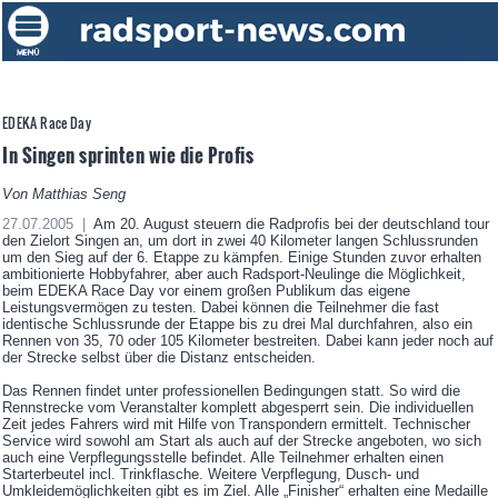
EDEKA Race Day
In Singen sprinten wie die Profis
Von Matthias Seng
27.07.2005 |
Am 20. August steuern die Radprofis bei der deutschland tour
den Zielort Singen an, um dort in zwei 40 Kilometer langen Schlussrunden
um den Sieg auf der 6. Etappe zu kämpfen. Einige Stunden zuvor erhalten
ambitionierte Hobbyfahrer, aber auch Radsport-Neulinge die Möglichkeit,
beim EDEKA Race Day vor einem großen Publikum das eigene
Leistungsvermögen zu testen. Dabei können die Teilnehmer die fast
identische Schlussrunde der Etappe bis zu drei Mal durchfahren, also ein
Rennen von 35, 70 oder 105 Kilometer bestreiten. Dabei kann jeder noch auf
der Strecke selbst über die Distanz entscheiden.
Das Rennen findet unter professionellen Bedingungen statt. So wird die
Rennstrecke vom Veranstalter komplett abgesperrt sein. Die individuellen
Zeit jedes Fahrers wird mit Hilfe von Transpondern ermittelt. Technischer
Service wird sowohl am Start als auch auf der Strecke angeboten, wo sich
auch eine Verpflegungsstelle befindet. Alle Teilnehmer erhalten einen
Starterbeutel incl. Trinkflasche. Weitere Verpflegung, Dusch- und
Umkleidemöglichkeiten gibt es im Ziel. Alle „Finisher“ erhalten eine Medaille