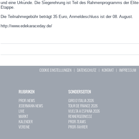
und eine Urkunde. Die Siegerehrung ist Teil des Rahmenprogramms der Elite
Etappe.
Die Teilnahmegebühr beträgt 35 Euro, Anmeldeschluss ist der 08. August.
http://www.edekaraceday.de/
COOKIE EINSTELLUNGEN
|
DATENSCHUTZ
|
KONTAKT
|
IMPRESSUM
RUBRIKEN
SONDERSEITEN
PROFI-NEWS
GIRO D`ITALIA 2026
JEDERMANN-NEWS
TOUR DE FRANCE 2026
LIVE
VUELTA A ESPAÑA 2026
MARKT
RENNERGEBNISSE
KALENDER
PROFI-TEAMS
VEREINE
PROFI-FAHRER