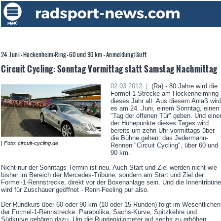
24. Juni - Hockenheim-Ring - 60 und 90 km - Anmeldung läuft
Circuit Cycling: Sonntag Vormittag statt Samstag Nachmittag
02.03.2012 |
(Ra) - 80 Jahre wird die
Formel-1-Strecke am Hockenheimring
dieses Jahr alt. Aus diesem Anlaß wir
es am 24. Juni, einem Sonntag, einen
"Tag der offenen Tür" geben. Und eine
der Höhepunkte dieses Tages wird
bereits um zehn Uhr vormittags über
die Bühne gehen: das Jedermann-
| Foto: circuit-cycling.de
Rennen "Circuit Cycling", über 60 und
90 km.
Nicht nur der Sonntags-Termin ist neu. Auch Start und Ziel werden nicht wie
bisher im Bereich der Mercedes-Tribüne, sondern am Start und Ziel der
Formel-1-Rennstrecke, direkt vor der Boxenanlage sein. Und die Innentribüne
wird für Zuschauer geöffnet - Renn-Feeling pur also.
Der Rundkurs über 60 oder 90 km (10 oder 15 Runden) folgt im Wesentlichen
der Formel-1-Rennstrecke: Parabolika, Sachs-Kurve, Spitzkehre und
Südkurve gehören dazu. Um die Rundenkilometer auf sechs zu erhöhen,