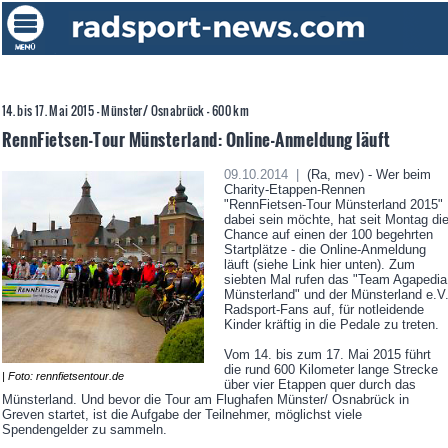
14. bis 17. Mai 2015 - Münster/ Osnabrück - 600 km
RennFietsen-Tour Münsterland: Online-Anmeldung läuft
09.10.2014 |
(Ra, mev) - Wer beim
Charity-Etappen-Rennen
"RennFietsen-Tour Münsterland 2015"
dabei sein möchte, hat seit Montag di
Chance auf einen der 100 begehrten
Startplätze - die Online-Anmeldung
läuft (siehe Link hier unten). Zum
siebten Mal rufen das "Team Agapedia
Münsterland" und der Münsterland e.V
Radsport-Fans auf, für notleidende
Kinder kräftig in die Pedale zu treten.
Vom 14. bis zum 17. Mai 2015 führt
die rund 600 Kilometer lange Strecke
| Foto: rennfietsentour.de
über vier Etappen quer durch das
Münsterland. Und bevor die Tour am Flughafen Münster/ Osnabrück in
Greven startet, ist die Aufgabe der Teilnehmer, möglichst viele
Spendengelder zu sammeln.