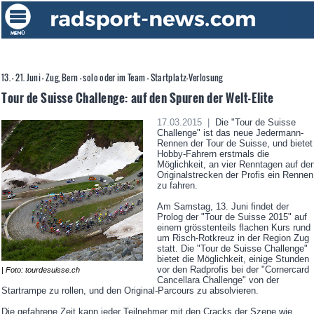
13. - 21. Juni - Zug, Bern - solo oder im Team - Startplatz-Verlosung
Tour de Suisse Challenge: auf den Spuren der Welt-Elite
17.03.2015 |
Die "Tour de Suisse
Challenge" ist das neue Jedermann-
Rennen der Tour de Suisse, und bietet
Hobby-Fahrern erstmals die
Möglichkeit, an vier Renntagen auf de
Originalstrecken der Profis ein Rennen
zu fahren.
Am Samstag, 13. Juni findet der
Prolog der "Tour de Suisse 2015" auf
einem grösstenteils flachen Kurs rund
um Risch-Rotkreuz in der Region Zug
statt. Die "Tour de Suisse Challenge"
bietet die Möglichkeit, einige Stunden
vor den Radprofis bei der "Cornercard
| Foto: tourdesuisse.ch
Cancellara Challenge" von der
Startrampe zu rollen, und den Original-Parcours zu absolvieren.
Die gefahrene Zeit kann jeder Teilnehmer mit den Cracks der Szene wie