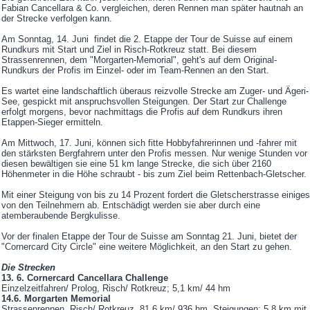
Fabian Cancellara & Co. vergleichen, deren Rennen man später hautnah an
der Strecke verfolgen kann.
Am Sonntag, 14. Juni findet die 2. Etappe der Tour de Suisse auf einem
Rundkurs mit Start und Ziel in Risch-Rotkreuz statt. Bei diesem
Strassenrennen, dem "Morgarten-Memorial", geht's auf dem Original-
Rundkurs der Profis im Einzel- oder im Team-Rennen an den Start.
Es wartet eine landschaftlich überaus reizvolle Strecke am Zuger- und Ägeri-
See, gespickt mit anspruchsvollen Steigungen. Der Start zur Challenge
erfolgt morgens, bevor nachmittags die Profis auf dem Rundkurs ihren
Etappen-Sieger ermitteln.
Am Mittwoch, 17. Juni, können sich fitte Hobbyfahrerinnen und -fahrer mit
den stärksten Bergfahrern unter den Profis messen. Nur wenige Stunden vor
diesen bewältigen sie eine 51 km lange Strecke, die sich über 2160
Höhenmeter in die Höhe schraubt - bis zum Ziel beim Rettenbach-Gletscher.
Mit einer Steigung von bis zu 14 Prozent fordert die Gletscherstrasse einiges
von den Teilnehmern ab. Entschädigt werden sie aber durch eine
atemberaubende Bergkulisse.
Vor der finalen Etappe der Tour de Suisse am Sonntag 21. Juni, bietet der
"Cornercard City Circle" eine weitere Möglichkeit, an den Start zu gehen.
Die Strecken
13. 6. Cornercard Cancellara Challenge
Einzelzeitfahren/ Prolog, Risch/ Rotkreuz; 5,1 km/ 44 hm
14.6. Morgarten Memorial
Strassenrennen, Risch/ Rotkreuz, 81,6 km/ 936 hm, Steigungen: 5,8 km mit