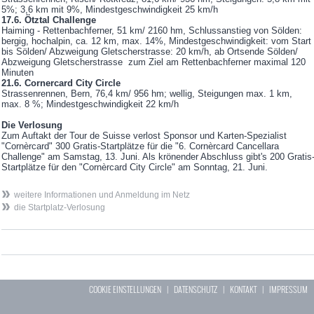
5%; 3,6 km mit 9%, Mindestgeschwindigkeit 25 km/h
17.6. Ötztal Challenge
Haiming - Rettenbachferner, 51 km/ 2160 hm, Schlussanstieg von Sölden:
bergig, hochalpin, ca. 12 km, max. 14%, Mindestgeschwindigkeit: vom Start
bis Sölden/ Abzweigung Gletscherstrasse: 20 km/h, ab Ortsende Sölden/
Abzweigung Gletscherstrasse zum Ziel am Rettenbachferner maximal 120
Minuten
21.6. Cornercard City Circle
Strassenrennen, Bern, 76,4 km/ 956 hm; wellig, Steigungen max. 1 km,
max. 8 %; Mindestgeschwindigkeit 22 km/h
Die Verlosung
Zum Auftakt der Tour de Suisse verlost Sponsor und Karten-Spezialist
"Cornèrcard" 300 Gratis-Startplätze für die "6. Cornèrcard Cancellara
Challenge" am Samstag, 13. Juni. Als krönender Abschluss gibt's 200 Gratis
Startplätze für den "Cornèrcard City Circle" am Sonntag, 21. Juni.
weitere Informationen und Anmeldung im Netz
die Startplatz-Verlosung
COOKIE EINSTELLUNGEN
|
DATENSCHUTZ
|
KONTAKT
|
IMPRESSUM